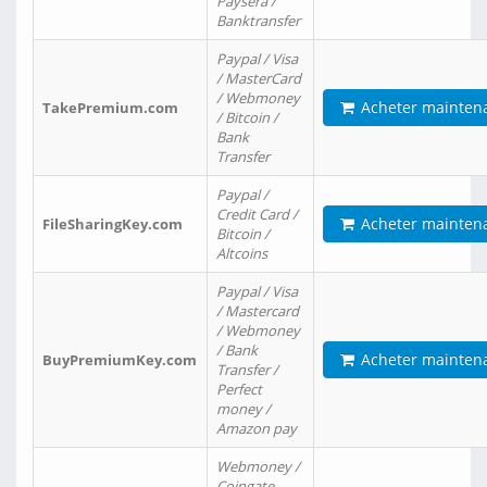
Paysera /
Banktransfer
Paypal / Visa
/ MasterCard
/ Webmoney
Acheter mainten
TakePremium.com
/ Bitcoin /
Bank
Transfer
Paypal /
Credit Card /
Acheter mainten
FileSharingKey.com
Bitcoin /
Altcoins
Paypal / Visa
/ Mastercard
/ Webmoney
/ Bank
Acheter mainten
BuyPremiumKey.com
Transfer /
Perfect
money /
Amazon pay
Webmoney /
Coingate