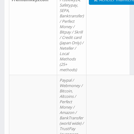
Safetypay,
SEPA,
Banktransfer)
/ Perfect
Money /
Bitpay / Skrill
/ Credit card
(Japan Only) /
Neteller /
Local
Methods
(25+
methods)
Paypal /
Webmoney /
Bitcoin,
Altcoins /
Perfect
Money /
Amazon /
BankTransfer
(world wide) /
TrustPay