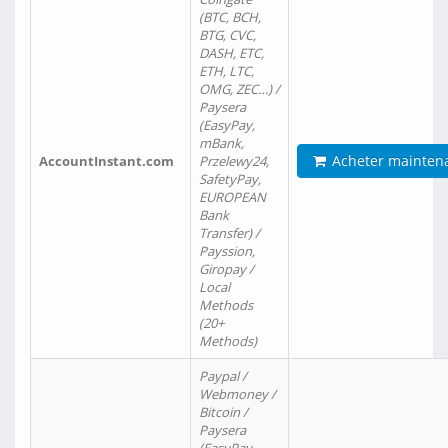
(BTC, BCH,
BTG, CVC,
DASH, ETC,
ETH, LTC,
OMG, ZEC…) /
Paysera
(EasyPay,
mBank,
Acheter mainten
AccountInstant.com
Przelewy24,
SafetyPay,
EUROPEAN
Bank
Transfer) /
Payssion,
Giropay /
Local
Methods
(20+
Methods)
Paypal /
Webmoney /
Bitcoin /
Paysera