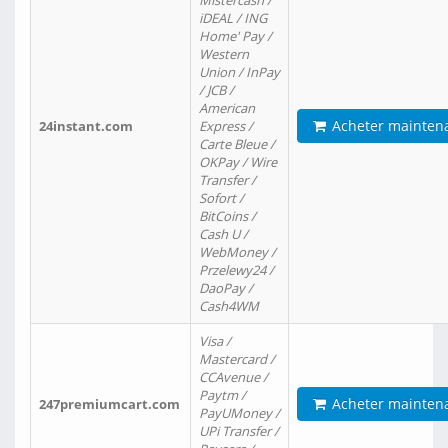
Mistercash /
iDEAL / ING
Home' Pay /
Western
Union / InPay
/ JCB /
American
Acheter mainten
24instant.com
Express /
Carte Bleue /
OKPay / Wire
Transfer /
Sofort /
BitCoins /
Cash U /
WebMoney /
Przelewy24 /
DaoPay /
Cash4WM
Visa /
Mastercard /
CCAvenue /
Paytm /
Acheter mainten
247premiumcart.com
PayUMoney /
UPi Transfer /