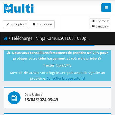
Thème
Inscription
Connexion
Langue
/ Télécharger Ninja.Kamui.S01E08.1080p.AMZN.WEB-DL.DDP2.0.H.264-VARYG.mkv.001 ( 328.34 MB )
Nous vous conseillons fortement de prendre un VPN pour
protéger votre téléchargement et votre vie privée
Tester NordVPN
Merci de désactiver votre logiciel anti-pub avant de signaler un
problème.
Consulter la page tutoriel
Date Upload
13/04/2024 03:49