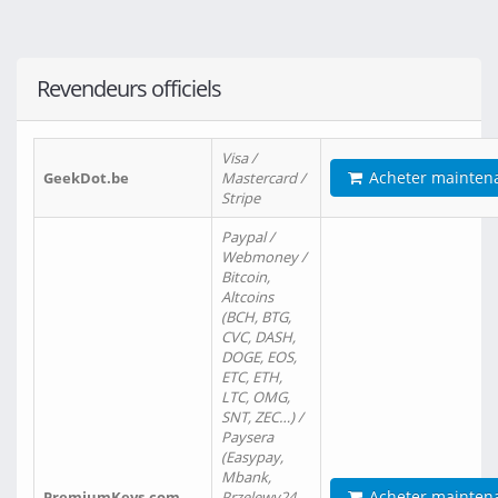
Revendeurs officiels
Visa /
Acheter mainten
GeekDot.be
Mastercard /
Stripe
Paypal /
Webmoney /
Bitcoin,
Altcoins
(BCH, BTG,
CVC, DASH,
DOGE, EOS,
ETC, ETH,
LTC, OMG,
SNT, ZEC…) /
Paysera
(Easypay,
Mbank,
Acheter mainten
PremiumKeys.com
Przelewy24,