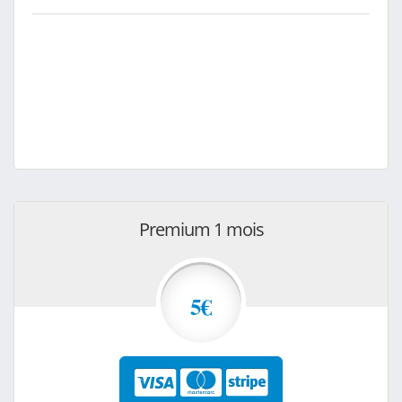
Premium 1 mois
5€