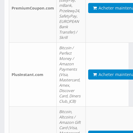
(EasyPay,
mBank,
Acheter mainten
PremiumCoupon.com
Przelewy24,
SafetyPay,
EUROPEAN
Bank
Transfer) /
Skrill
Bitcoin /
Perfect
Money /
Amazon
Payments
Acheter mainten
PlusInstant.com
(Visa,
Mastercard,
Amex,
Discover
Card, Diners
Club, JCB)
Bitcoin,
Altcoins /
Amazon Gift
Card (Visa,