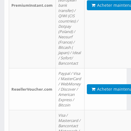
(european
Acheter mainten
PremiumInstant.com
bank
transfer) /
QIWI (CIS
countries) /
Dotpay
(Poland) /
Neosurf
(France) /
Bitcash (
Japan) / Ideal
/ Sofort/
Bancontact
Paypal / Visa
/ MasterCard
/ WebMoney
Acheter mainten
ResellerVoucher.com
/ Discover /
American
Express /
Bitcoin
Visa /
Mastercard /
Bancontact