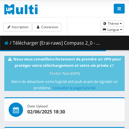
Thème
Inscription
Connexion
Langue
/ Télécharger [Erai-raws] Compass 2_0 - Sentou Setsuri Kaiseki System - 09 [1080p CR WEB-DL AVC AAC][MultiSub][F0DEB8EC].mkv.003 ( 458.57 MB )
Nous vous conseillons fortement de prendre un VPN pour
protéger votre téléchargement et votre vie privée
Tester NordVPN
Merci de désactiver votre logiciel anti-pub avant de signaler un
problème.
Consulter la page tutoriel
Date Upload
02/06/2025 18:30