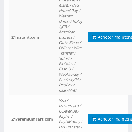
Mistercash /
iDEAL / ING
Home' Pay /
Western
Union / InPay
/ JCB /
American
Acheter mainten
24instant.com
Express /
Carte Bleue /
OKPay / Wire
Transfer /
Sofort /
BitCoins /
Cash U /
WebMoney /
Przelewy24 /
DaoPay /
Cash4WM
Visa /
Mastercard /
CCAvenue /
Paytm /
Acheter mainten
247premiumcart.com
PayUMoney /
UPi Transfer /