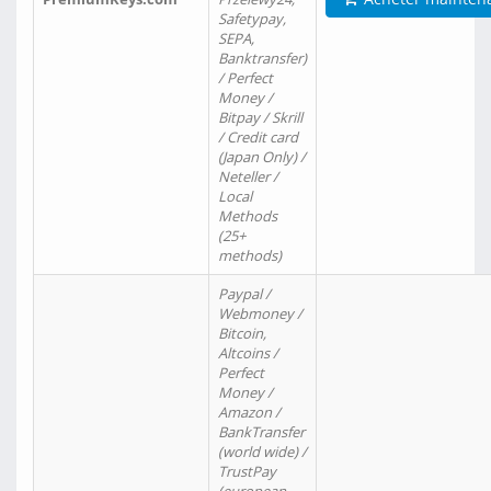
Safetypay,
SEPA,
Banktransfer)
/ Perfect
Money /
Bitpay / Skrill
/ Credit card
(Japan Only) /
Neteller /
Local
Methods
(25+
methods)
Paypal /
Webmoney /
Bitcoin,
Altcoins /
Perfect
Money /
Amazon /
BankTransfer
(world wide) /
TrustPay