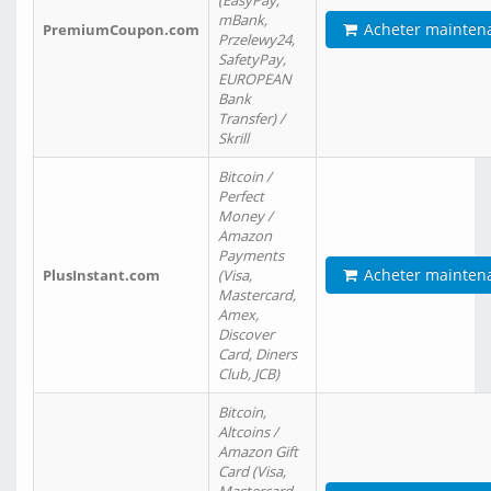
(EasyPay,
mBank,
Acheter mainten
PremiumCoupon.com
Przelewy24,
SafetyPay,
EUROPEAN
Bank
Transfer) /
Skrill
Bitcoin /
Perfect
Money /
Amazon
Payments
Acheter mainten
PlusInstant.com
(Visa,
Mastercard,
Amex,
Discover
Card, Diners
Club, JCB)
Bitcoin,
Altcoins /
Amazon Gift
Card (Visa,