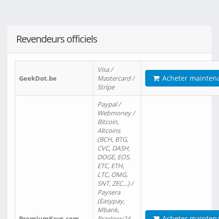
Revendeurs officiels
Visa /
Acheter mainten
GeekDot.be
Mastercard /
Stripe
Paypal /
Webmoney /
Bitcoin,
Altcoins
(BCH, BTG,
CVC, DASH,
DOGE, EOS,
ETC, ETH,
LTC, OMG,
SNT, ZEC…) /
Paysera
(Easypay,
Mbank,
Acheter mainten
PremiumKeys.com
Przelewy24,