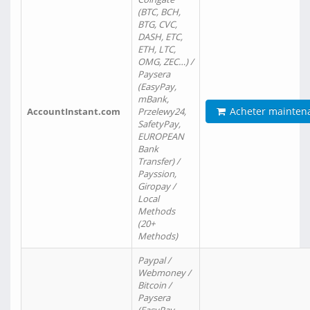
(BTC, BCH,
BTG, CVC,
DASH, ETC,
ETH, LTC,
OMG, ZEC…) /
Paysera
(EasyPay,
mBank,
Acheter mainten
AccountInstant.com
Przelewy24,
SafetyPay,
EUROPEAN
Bank
Transfer) /
Payssion,
Giropay /
Local
Methods
(20+
Methods)
Paypal /
Webmoney /
Bitcoin /
Paysera