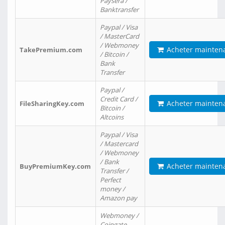
Paysera /
Banktransfer
Paypal / Visa
/ MasterCard
/ Webmoney
Acheter mainten
TakePremium.com
/ Bitcoin /
Bank
Transfer
Paypal /
Credit Card /
Acheter mainten
FileSharingKey.com
Bitcoin /
Altcoins
Paypal / Visa
/ Mastercard
/ Webmoney
/ Bank
Acheter mainten
BuyPremiumKey.com
Transfer /
Perfect
money /
Amazon pay
Webmoney /
Coingate