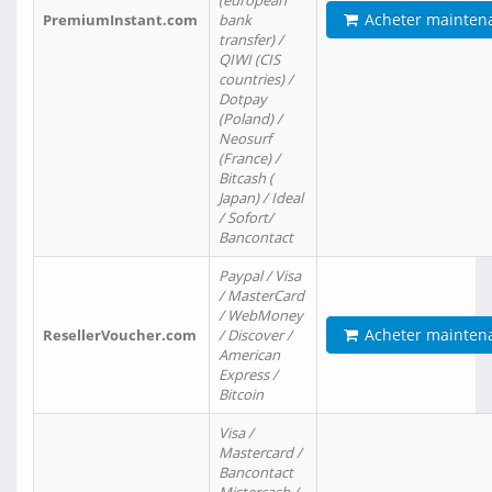
(european
Acheter mainten
PremiumInstant.com
bank
transfer) /
QIWI (CIS
countries) /
Dotpay
(Poland) /
Neosurf
(France) /
Bitcash (
Japan) / Ideal
/ Sofort/
Bancontact
Paypal / Visa
/ MasterCard
/ WebMoney
Acheter mainten
ResellerVoucher.com
/ Discover /
American
Express /
Bitcoin
Visa /
Mastercard /
Bancontact