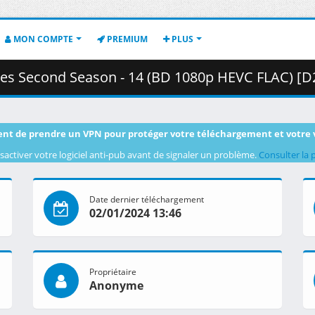
MON COMPTE
PREMIUM
PLUS
nd Season - 14 (BD 1080p HEVC FLAC) [D2E7F7AA].mkv.001 ( 
nt de prendre un VPN pour protéger votre téléchargement et votre 
sactiver votre logiciel anti-pub avant de signaler un problème.
Consulter la 
Date dernier téléchargement
02/01/2024 13:46
Propriétaire
Anonyme