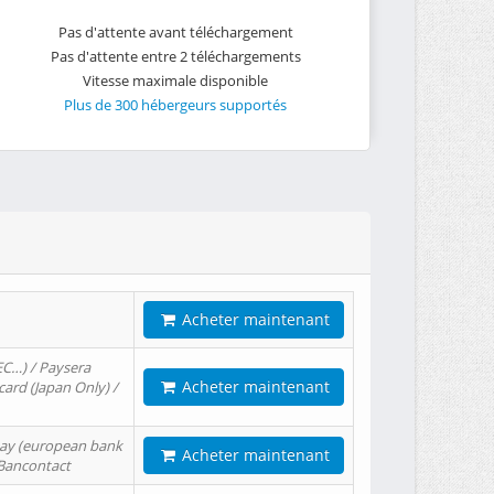
Pas d'attente avant téléchargement
Pas d'attente entre 2 téléchargements
Vitesse maximale disponible
Plus de 300 hébergeurs supportés
Acheter maintenant
EC…) / Paysera
Acheter maintenant
card (Japan Only) /
tPay (european bank
Acheter maintenant
/ Bancontact