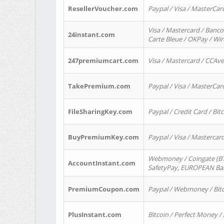
ResellerVoucher.com
Paypal / Visa / MasterCar
Visa / Mastercard / Banco
24instant.com
Carte Bleue / OKPay / Wi
247premiumcart.com
Visa / Mastercard / CCAv
TakePremium.com
Paypal / Visa / MasterCar
FileSharingKey.com
Paypal / Credit Card / Bitc
BuyPremiumKey.com
Paypal / Visa / Masterca
Webmoney / Coingate (BTC
AccountInstant.com
SafetyPay, EUROPEAN Bank
PremiumCoupon.com
Paypal / Webmoney / Bitc
PlusInstant.com
Bitcoin / Perfect Money /