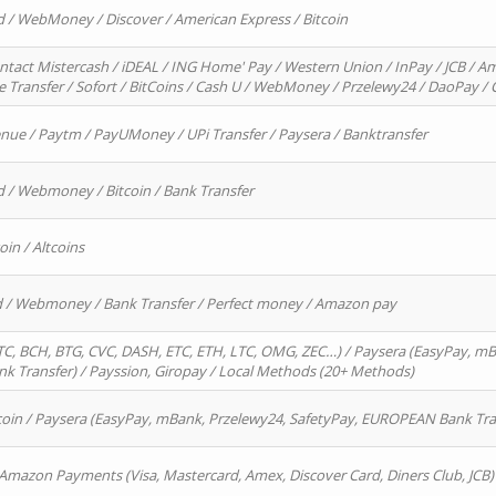
d / WebMoney / Discover / American Express / Bitcoin
ntact Mistercash / iDEAL / ING Home' Pay / Western Union / InPay / JCB / Am
re Transfer / Sofort / BitCoins / Cash U / WebMoney / Przelewy24 / DaoPay 
enue / Paytm / PayUMoney / UPi Transfer / Paysera / Banktransfer
d / Webmoney / Bitcoin / Bank Transfer
oin / Altcoins
rd / Webmoney / Bank Transfer / Perfect money / Amazon pay
, BCH, BTG, CVC, DASH, ETC, ETH, LTC, OMG, ZEC…) / Paysera (EasyPay, mB
 Transfer) / Payssion, Giropay / Local Methods (20+ Methods)
oin / Paysera (EasyPay, mBank, Przelewy24, SafetyPay, EUROPEAN Bank Transf
 Amazon Payments (Visa, Mastercard, Amex, Discover Card, Diners Club, JCB)