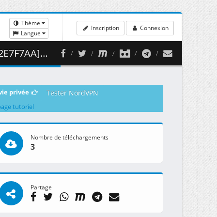
Thème
Inscription
Connexion
Langue
438.52 MB )
vie privée
Tester NordVPN
page tutoriel
Nombre de téléchargements
3
Partage