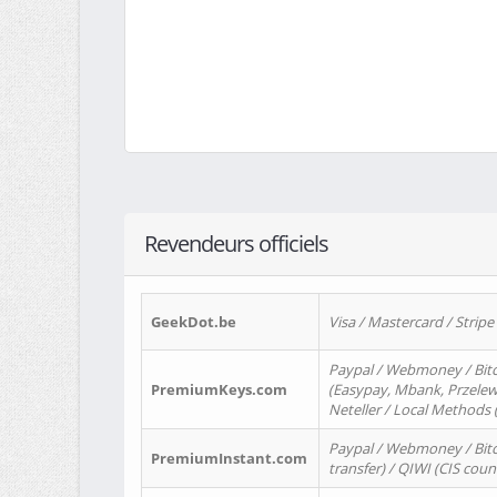
Revendeurs officiels
GeekDot.be
Visa / Mastercard / Stripe
Paypal / Webmoney / Bitc
PremiumKeys.com
(Easypay, Mbank, Przelewy2
Neteller / Local Methods
Paypal / Webmoney / Bitc
PremiumInstant.com
transfer) / QIWI (CIS coun