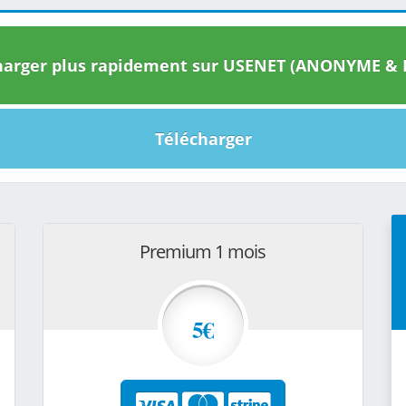
arger plus rapidement sur USENET (ANONYME & I
Télécharger
Premium 1 mois
5€