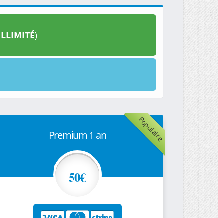
LLIMITÉ)
Populaire
Premium 1 an
50€