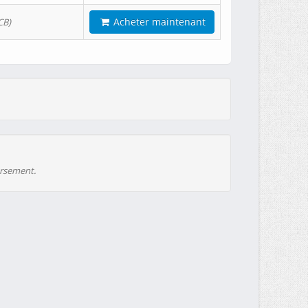
Acheter maintenant
CB)
ursement.