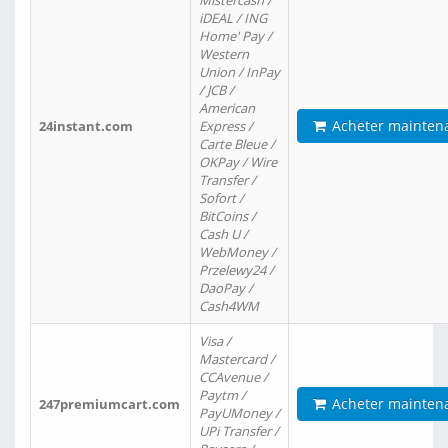
Mistercash /
iDEAL / ING
Home' Pay /
Western
Union / InPay
/ JCB /
American
Acheter mainten
24instant.com
Express /
Carte Bleue /
OKPay / Wire
Transfer /
Sofort /
BitCoins /
Cash U /
WebMoney /
Przelewy24 /
DaoPay /
Cash4WM
Visa /
Mastercard /
CCAvenue /
Paytm /
Acheter mainten
247premiumcart.com
PayUMoney /
UPi Transfer /