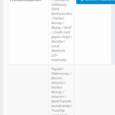
Safetypay,
SEPA,
Banktransfer)
/ Perfect
Money /
Bitpay / Skrill
/ Credit card
(Japan Only) /
Neteller /
Local
Methods
(25+
methods)
Paypal /
Webmoney /
Bitcoin,
Altcoins /
Perfect
Money /
Amazon /
BankTransfer
(world wide) /
TrustPay