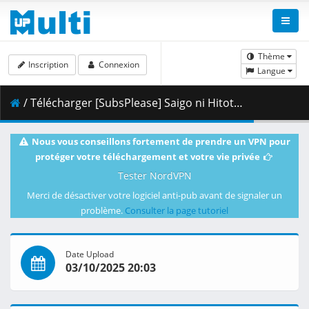
Thème
Inscription
Connexion
Langue
/ Télécharger [SubsPlease] Saigo ni Hitotsu dake Onegai Shitemo Yoroshii Deshou ka - 01 (720p) [E9BB54F4].mkv.002 ( 351.73 MB )
Nous vous conseillons fortement de prendre un VPN pour
protéger votre téléchargement et votre vie privée
Tester NordVPN
Merci de désactiver votre logiciel anti-pub avant de signaler un
problème.
Consulter la page tutoriel
Date Upload
03/10/2025 20:03