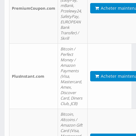
(EasyPay,
mBank,
Acheter mainten
PremiumCoupon.com
Przelewy24,
SafetyPay,
EUROPEAN
Bank
Transfer) /
Skrill
Bitcoin /
Perfect
Money /
Amazon
Payments
Acheter mainten
PlusInstant.com
(Visa,
Mastercard,
Amex,
Discover
Card, Diners
Club, JCB)
Bitcoin,
Altcoins /
Amazon Gift
Card (Visa,