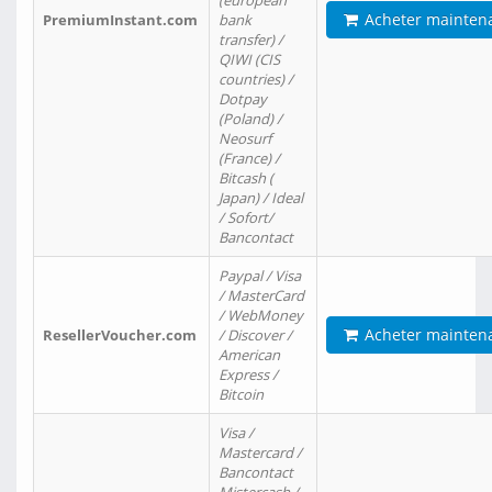
(european
Acheter mainten
PremiumInstant.com
bank
transfer) /
QIWI (CIS
countries) /
Dotpay
(Poland) /
Neosurf
(France) /
Bitcash (
Japan) / Ideal
/ Sofort/
Bancontact
Paypal / Visa
/ MasterCard
/ WebMoney
Acheter mainten
ResellerVoucher.com
/ Discover /
American
Express /
Bitcoin
Visa /
Mastercard /
Bancontact