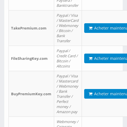
Paysera /
Banktransfer
Paypal / Visa
/ MasterCard
/ Webmoney
Acheter mainten
TakePremium.com
/ Bitcoin /
Bank
Transfer
Paypal /
Credit Card /
Acheter mainten
FileSharingKey.com
Bitcoin /
Altcoins
Paypal / Visa
/ Mastercard
/ Webmoney
/ Bank
Acheter mainten
BuyPremiumKey.com
Transfer /
Perfect
money /
Amazon pay
Webmoney /
Coingate