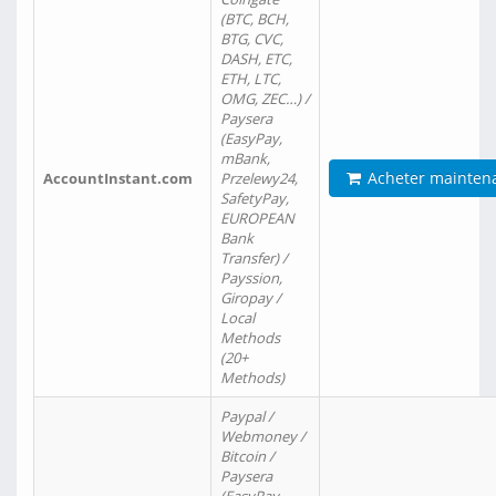
(BTC, BCH,
BTG, CVC,
DASH, ETC,
ETH, LTC,
OMG, ZEC…) /
Paysera
(EasyPay,
mBank,
Acheter mainten
AccountInstant.com
Przelewy24,
SafetyPay,
EUROPEAN
Bank
Transfer) /
Payssion,
Giropay /
Local
Methods
(20+
Methods)
Paypal /
Webmoney /
Bitcoin /
Paysera