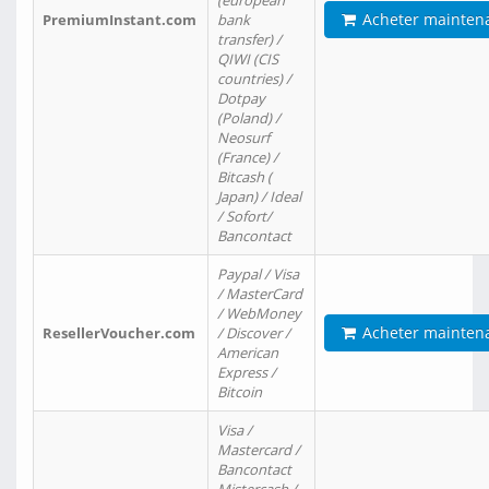
(european
Acheter mainten
PremiumInstant.com
bank
transfer) /
QIWI (CIS
countries) /
Dotpay
(Poland) /
Neosurf
(France) /
Bitcash (
Japan) / Ideal
/ Sofort/
Bancontact
Paypal / Visa
/ MasterCard
/ WebMoney
Acheter mainten
ResellerVoucher.com
/ Discover /
American
Express /
Bitcoin
Visa /
Mastercard /
Bancontact