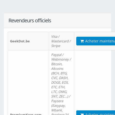
Revendeurs officiels
Visa /
Acheter mainten
GeekDot.be
Mastercard /
Stripe
Paypal /
Webmoney /
Bitcoin,
Altcoins
(BCH, BTG,
CVC, DASH,
DOGE, EOS,
ETC, ETH,
LTC, OMG,
SNT, ZEC…) /
Paysera
(Easypay,
Mbank,
Acheter mainten
PremiumKeys.com
Przelewy24,