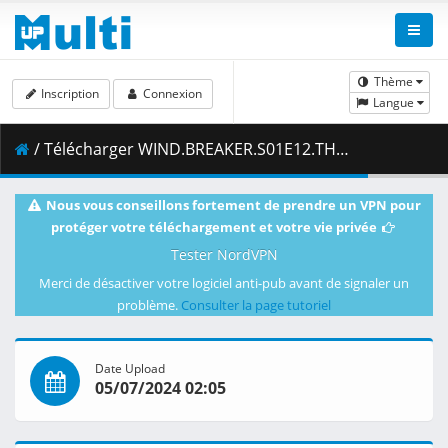
Thème
Inscription
Connexion
Langue
/ Télécharger WIND.BREAKER.S01E12.THE.DEPENDABLE.ONE.1080p.CR.WEB-DL.DUAL.AAC2.0.H.264.MSubs-ToonsHub.mkv.003 ( 466.60 MB )
Nous vous conseillons fortement de prendre un VPN pour
protéger votre téléchargement et votre vie privée
Tester NordVPN
Merci de désactiver votre logiciel anti-pub avant de signaler un
problème.
Consulter la page tutoriel
Date Upload
05/07/2024 02:05