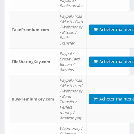
Paysera /
Banktransfer
Paypal / Visa
/ MasterCard
/ Webmoney
Acheter mainten
TakePremium.com
/ Bitcoin /
Bank
Transfer
Paypal /
Credit Card /
Acheter mainten
FileSharingKey.com
Bitcoin /
Altcoins
Paypal / Visa
/ Mastercard
/ Webmoney
/ Bank
Acheter mainten
BuyPremiumKey.com
Transfer /
Perfect
money /
Amazon pay
Webmoney /
Coingate