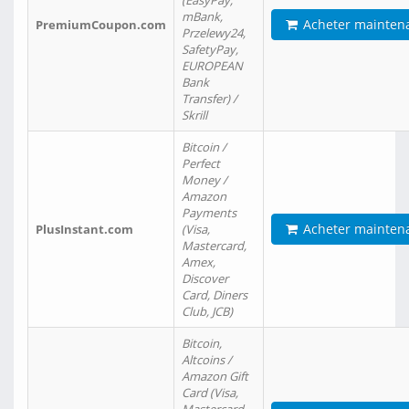
(EasyPay,
mBank,
Acheter mainten
PremiumCoupon.com
Przelewy24,
SafetyPay,
EUROPEAN
Bank
Transfer) /
Skrill
Bitcoin /
Perfect
Money /
Amazon
Payments
Acheter mainten
PlusInstant.com
(Visa,
Mastercard,
Amex,
Discover
Card, Diners
Club, JCB)
Bitcoin,
Altcoins /
Amazon Gift
Card (Visa,