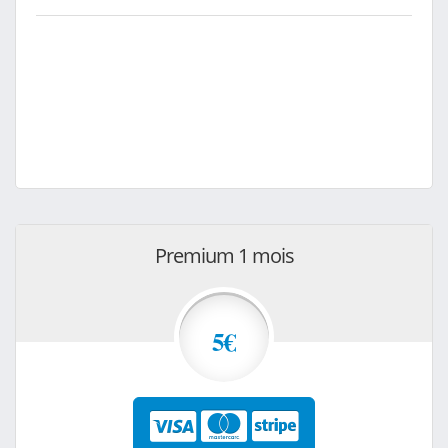
Premium 1 mois
5€