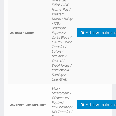
Mistercash /
iDEAL / ING
Home' Pay /
Western
Union / InPay
/ JCB /
American
Acheter mainten
24instant.com
Express /
Carte Bleue /
OKPay / Wire
Transfer /
Sofort /
BitCoins /
Cash U /
WebMoney /
Przelewy24 /
DaoPay /
Cash4WM
Visa /
Mastercard /
CCAvenue /
Paytm /
Acheter mainten
247premiumcart.com
PayUMoney /
UPi Transfer /