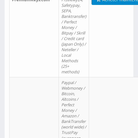
Safetypay,
SEPA,
Banktransfer)
/ Perfect
Money /
Bitpay / Skrill
/ Credit card
(Japan Only) /
Neteller /
Local
Methods
(25+
methods)
Paypal /
Webmoney /
Bitcoin,
Altcoins /
Perfect
Money /
Amazon /
BankTransfer
(world wide) /
TrustPay