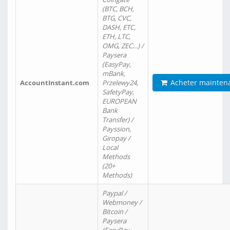
(BTC, BCH,
BTG, CVC,
DASH, ETC,
ETH, LTC,
OMG, ZEC…) /
Paysera
(EasyPay,
mBank,
Acheter mainten
AccountInstant.com
Przelewy24,
SafetyPay,
EUROPEAN
Bank
Transfer) /
Payssion,
Giropay /
Local
Methods
(20+
Methods)
Paypal /
Webmoney /
Bitcoin /
Paysera