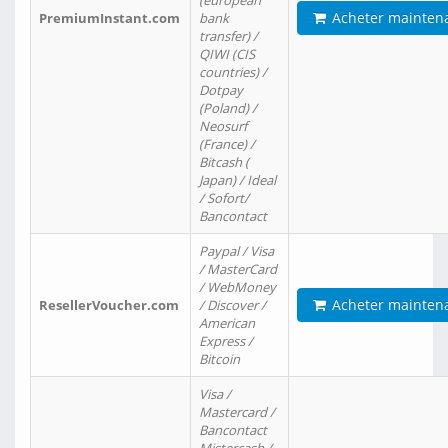
(european
Acheter mainten
PremiumInstant.com
bank
transfer) /
QIWI (CIS
countries) /
Dotpay
(Poland) /
Neosurf
(France) /
Bitcash (
Japan) / Ideal
/ Sofort/
Bancontact
Paypal / Visa
/ MasterCard
/ WebMoney
Acheter mainten
ResellerVoucher.com
/ Discover /
American
Express /
Bitcoin
Visa /
Mastercard /
Bancontact