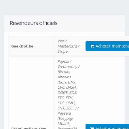
Revendeurs officiels
Visa /
Acheter mainten
GeekDot.be
Mastercard /
Stripe
Paypal /
Webmoney /
Bitcoin,
Altcoins
(BCH, BTG,
CVC, DASH,
DOGE, EOS,
ETC, ETH,
LTC, OMG,
SNT, ZEC…) /
Paysera
(Easypay,
Mbank,
Acheter mainten
PremiumKeys.com
Przelewy24,