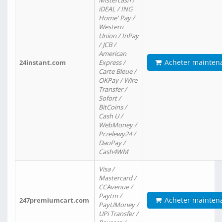
Mistercash /
iDEAL / ING
Home' Pay /
Western
Union / InPay
/ JCB /
American
Acheter mainten
24instant.com
Express /
Carte Bleue /
OKPay / Wire
Transfer /
Sofort /
BitCoins /
Cash U /
WebMoney /
Przelewy24 /
DaoPay /
Cash4WM
Visa /
Mastercard /
CCAvenue /
Paytm /
Acheter mainten
247premiumcart.com
PayUMoney /
UPi Transfer /