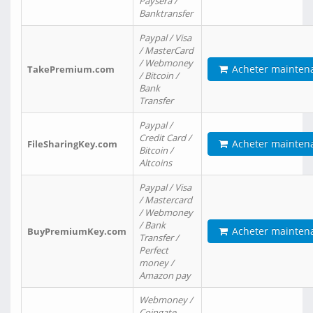
Paysera /
Banktransfer
Paypal / Visa
/ MasterCard
/ Webmoney
Acheter mainten
TakePremium.com
/ Bitcoin /
Bank
Transfer
Paypal /
Credit Card /
Acheter mainten
FileSharingKey.com
Bitcoin /
Altcoins
Paypal / Visa
/ Mastercard
/ Webmoney
/ Bank
Acheter mainten
BuyPremiumKey.com
Transfer /
Perfect
money /
Amazon pay
Webmoney /
Coingate