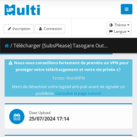
Thème
Inscription
Connexion
Langue
/ Télécharger [SubsPlease] Tasogare Out Focus - 04 (1080p) [EDEF2D46].mkv.002 ( 460.33 MB )
Nous vous conseillons fortement de prendre un VPN pour
protéger votre téléchargement et votre vie privée
Tester NordVPN
Merci de désactiver votre logiciel anti-pub avant de signaler un
problème.
Consulter la page tutoriel
Date Upload
25/07/2024 17:14