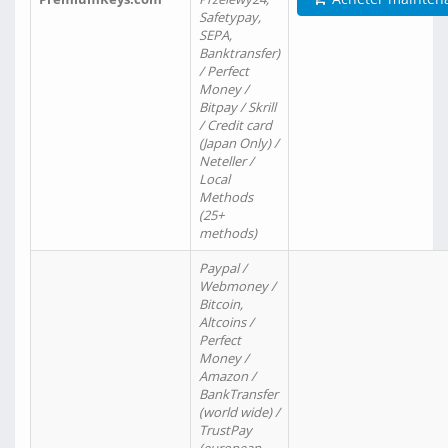
Safetypay,
SEPA,
Banktransfer)
/ Perfect
Money /
Bitpay / Skrill
/ Credit card
(Japan Only) /
Neteller /
Local
Methods
(25+
methods)
Paypal /
Webmoney /
Bitcoin,
Altcoins /
Perfect
Money /
Amazon /
BankTransfer
(world wide) /
TrustPay