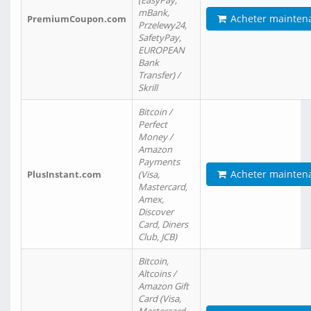
(EasyPay,
mBank,
Acheter mainten
PremiumCoupon.com
Przelewy24,
SafetyPay,
EUROPEAN
Bank
Transfer) /
Skrill
Bitcoin /
Perfect
Money /
Amazon
Payments
Acheter mainten
PlusInstant.com
(Visa,
Mastercard,
Amex,
Discover
Card, Diners
Club, JCB)
Bitcoin,
Altcoins /
Amazon Gift
Card (Visa,