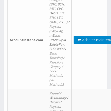
(BTC, BCH,
BTG, CVC,
DASH, ETC,
ETH, LTC,
OMG, ZEC…) /
Paysera
(EasyPay,
mBank,
Acheter mainten
AccountInstant.com
Przelewy24,
SafetyPay,
EUROPEAN
Bank
Transfer) /
Payssion,
Giropay /
Local
Methods
(20+
Methods)
Paypal /
Webmoney /
Bitcoin /
Paysera