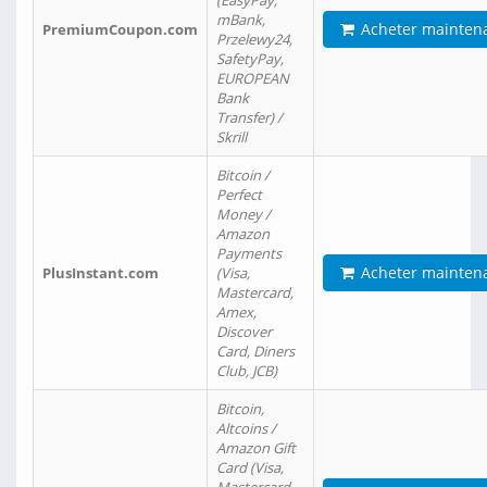
(EasyPay,
mBank,
Acheter mainten
PremiumCoupon.com
Przelewy24,
SafetyPay,
EUROPEAN
Bank
Transfer) /
Skrill
Bitcoin /
Perfect
Money /
Amazon
Payments
Acheter mainten
PlusInstant.com
(Visa,
Mastercard,
Amex,
Discover
Card, Diners
Club, JCB)
Bitcoin,
Altcoins /
Amazon Gift
Card (Visa,