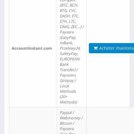
(BTC, BCH,
BTG, CVC,
DASH, ETC,
ETH, LTC,
OMG, ZEC…) /
Paysera
(EasyPay,
mBank,
Acheter mainten
AccountInstant.com
Przelewy24,
SafetyPay,
EUROPEAN
Bank
Transfer) /
Payssion,
Giropay /
Local
Methods
(20+
Methods)
Paypal /
Webmoney /
Bitcoin /
Paysera