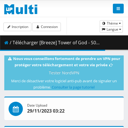
Thème
Inscription
Connexion
Langue
/ Télécharger [Breeze] Tower of God - S01E07 [1080p BD AV1][dual audio].mkv.002 ( 262.93 MB )
Nous vous conseillons fortement de prendre un VPN pour
protéger votre téléchargement et votre vie privée
Tester NordVPN
Merci de désactiver votre logiciel anti-pub avant de signaler un
problème.
Consulter la page tutoriel
Date Upload
29/11/2023 03:22