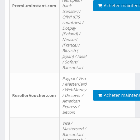
(european
Acheter mainten
PremiumInstant.com
bank
transfer) /
QIWI (CIS
countries) /
Dotpay
(Poland) /
Neosurf
(France) /
Bitcash (
Japan) / Ideal
/ Sofort/
Bancontact
Paypal / Visa
/ MasterCard
/ WebMoney
Acheter mainten
ResellerVoucher.com
/ Discover /
American
Express /
Bitcoin
Visa /
Mastercard /
Bancontact