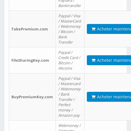
Paysera /
Banktransfer
Paypal / Visa
/ MasterCard
/ Webmoney
Acheter mainten
TakePremium.com
/ Bitcoin /
Bank
Transfer
Paypal /
Credit Card /
Acheter mainten
FileSharingKey.com
Bitcoin /
Altcoins
Paypal / Visa
/ Mastercard
/ Webmoney
/ Bank
Acheter mainten
BuyPremiumKey.com
Transfer /
Perfect
money /
Amazon pay
Webmoney /
Coingate