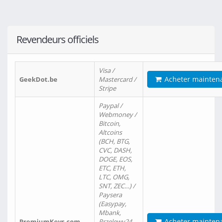
Revendeurs officiels
Visa /
Acheter mainten
GeekDot.be
Mastercard /
Stripe
Paypal /
Webmoney /
Bitcoin,
Altcoins
(BCH, BTG,
CVC, DASH,
DOGE, EOS,
ETC, ETH,
LTC, OMG,
SNT, ZEC…) /
Paysera
(Easypay,
Mbank,
Acheter mainten
PremiumKeys.com
Przelewy24,