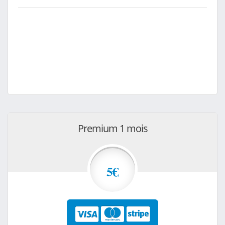
Premium 1 mois
5€