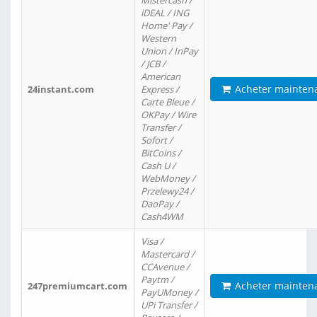
Mistercash /
iDEAL / ING
Home' Pay /
Western
Union / InPay
/ JCB /
American
Acheter mainten
24instant.com
Express /
Carte Bleue /
OKPay / Wire
Transfer /
Sofort /
BitCoins /
Cash U /
WebMoney /
Przelewy24 /
DaoPay /
Cash4WM
Visa /
Mastercard /
CCAvenue /
Paytm /
Acheter mainten
247premiumcart.com
PayUMoney /
UPi Transfer /