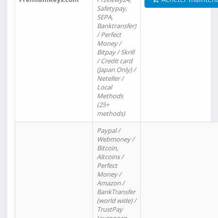
Safetypay,
SEPA,
Banktransfer)
/ Perfect
Money /
Bitpay / Skrill
/ Credit card
(Japan Only) /
Neteller /
Local
Methods
(25+
methods)
Paypal /
Webmoney /
Bitcoin,
Altcoins /
Perfect
Money /
Amazon /
BankTransfer
(world wide) /
TrustPay