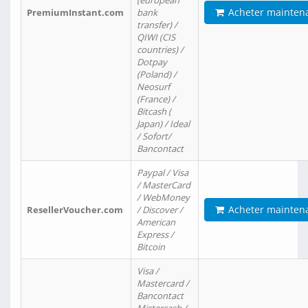
(european
Acheter mainten
PremiumInstant.com
bank
transfer) /
QIWI (CIS
countries) /
Dotpay
(Poland) /
Neosurf
(France) /
Bitcash (
Japan) / Ideal
/ Sofort/
Bancontact
Paypal / Visa
/ MasterCard
/ WebMoney
Acheter mainten
ResellerVoucher.com
/ Discover /
American
Express /
Bitcoin
Visa /
Mastercard /
Bancontact