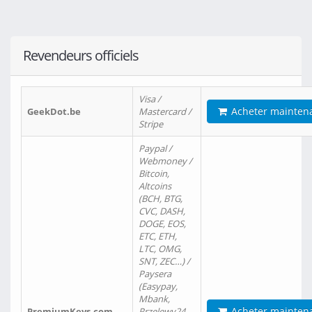
Revendeurs officiels
Visa /
Acheter mainten
GeekDot.be
Mastercard /
Stripe
Paypal /
Webmoney /
Bitcoin,
Altcoins
(BCH, BTG,
CVC, DASH,
DOGE, EOS,
ETC, ETH,
LTC, OMG,
SNT, ZEC…) /
Paysera
(Easypay,
Mbank,
Acheter mainten
PremiumKeys.com
Przelewy24,