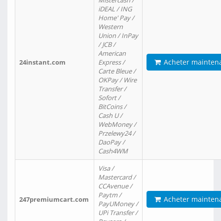
Mistercash /
iDEAL / ING
Home' Pay /
Western
Union / InPay
/ JCB /
American
Acheter mainten
24instant.com
Express /
Carte Bleue /
OKPay / Wire
Transfer /
Sofort /
BitCoins /
Cash U /
WebMoney /
Przelewy24 /
DaoPay /
Cash4WM
Visa /
Mastercard /
CCAvenue /
Paytm /
Acheter mainten
247premiumcart.com
PayUMoney /
UPi Transfer /