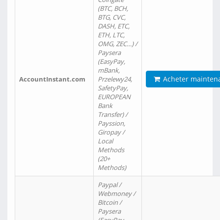
(BTC, BCH,
BTG, CVC,
DASH, ETC,
ETH, LTC,
OMG, ZEC…) /
Paysera
(EasyPay,
mBank,
Acheter mainten
AccountInstant.com
Przelewy24,
SafetyPay,
EUROPEAN
Bank
Transfer) /
Payssion,
Giropay /
Local
Methods
(20+
Methods)
Paypal /
Webmoney /
Bitcoin /
Paysera