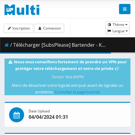
Thème
Inscription
Connexion
Langue
/ Télécharger [SubsPlease] Bartender - Kami no Glass - 01 (720p) [50DB13E2].mkv.002 ( 354.21 MB )
Nous vous conseillons fortement de prendre un VPN pour
protéger votre téléchargement et votre vie privée
Tester NordVPN
Merci de désactiver votre logiciel anti-pub avant de signaler un
problème.
Consulter la page tutoriel
Date Upload
04/04/2024 01:31