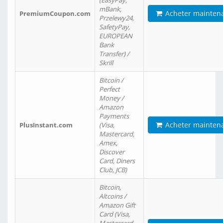
(EasyPay,
mBank,
Acheter mainten
PremiumCoupon.com
Przelewy24,
SafetyPay,
EUROPEAN
Bank
Transfer) /
Skrill
Bitcoin /
Perfect
Money /
Amazon
Payments
Acheter mainten
PlusInstant.com
(Visa,
Mastercard,
Amex,
Discover
Card, Diners
Club, JCB)
Bitcoin,
Altcoins /
Amazon Gift
Card (Visa,