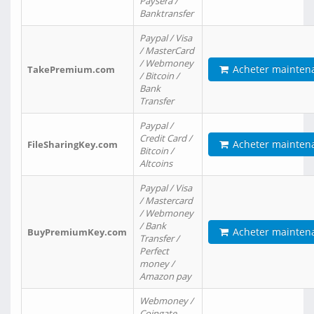
Paysera /
Banktransfer
Paypal / Visa
/ MasterCard
/ Webmoney
Acheter mainten
TakePremium.com
/ Bitcoin /
Bank
Transfer
Paypal /
Credit Card /
Acheter mainten
FileSharingKey.com
Bitcoin /
Altcoins
Paypal / Visa
/ Mastercard
/ Webmoney
/ Bank
Acheter mainten
BuyPremiumKey.com
Transfer /
Perfect
money /
Amazon pay
Webmoney /
Coingate