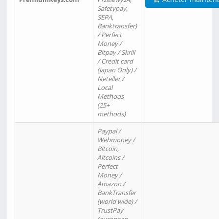
Safetypay,
SEPA,
Banktransfer)
/ Perfect
Money /
Bitpay / Skrill
/ Credit card
(Japan Only) /
Neteller /
Local
Methods
(25+
methods)
Paypal /
Webmoney /
Bitcoin,
Altcoins /
Perfect
Money /
Amazon /
BankTransfer
(world wide) /
TrustPay