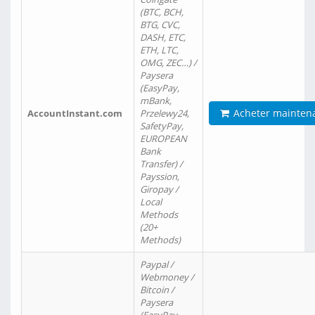
(BTC, BCH,
BTG, CVC,
DASH, ETC,
ETH, LTC,
OMG, ZEC…) /
Paysera
(EasyPay,
mBank,
Acheter mainten
AccountInstant.com
Przelewy24,
SafetyPay,
EUROPEAN
Bank
Transfer) /
Payssion,
Giropay /
Local
Methods
(20+
Methods)
Paypal /
Webmoney /
Bitcoin /
Paysera