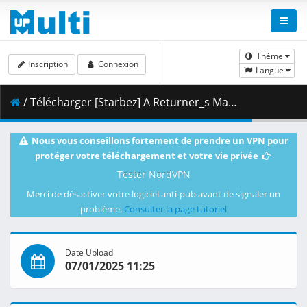
Thème
Inscription
Connexion
Langue
/ Télécharger [Starbez] A Returner_s Magic Should Be Special - S01E02 [BD 1080p x265 10bit FLAC-AAC][42716E7A].mkv.003 ( 458.55 MB )
Nous vous conseillons fortement de prendre un VPN pour
protéger votre téléchargement et votre vie privée
Tester NordVPN
Merci de désactiver votre logiciel anti-pub avant de signaler un
problème.
Consulter la page tutoriel
Date Upload
07/01/2025 11:25