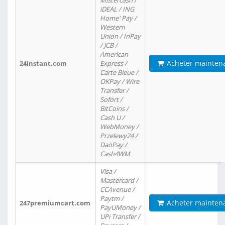
Mistercash /
iDEAL / ING
Home' Pay /
Western
Union / InPay
/ JCB /
American
Acheter mainten
24instant.com
Express /
Carte Bleue /
OKPay / Wire
Transfer /
Sofort /
BitCoins /
Cash U /
WebMoney /
Przelewy24 /
DaoPay /
Cash4WM
Visa /
Mastercard /
CCAvenue /
Paytm /
Acheter mainten
247premiumcart.com
PayUMoney /
UPi Transfer /