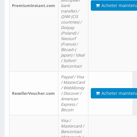
(european
Acheter mainten
PremiumInstant.com
bank
transfer) /
QIWI (CIS
countries) /
Dotpay
(Poland) /
Neosurf
(France) /
Bitcash (
Japan) / Ideal
/ Sofort/
Bancontact
Paypal / Visa
/ MasterCard
/ WebMoney
Acheter mainten
ResellerVoucher.com
/ Discover /
American
Express /
Bitcoin
Visa /
Mastercard /
Bancontact