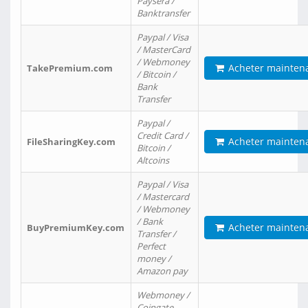
Paysera /
Banktransfer
Paypal / Visa
/ MasterCard
/ Webmoney
Acheter mainten
TakePremium.com
/ Bitcoin /
Bank
Transfer
Paypal /
Credit Card /
Acheter mainten
FileSharingKey.com
Bitcoin /
Altcoins
Paypal / Visa
/ Mastercard
/ Webmoney
/ Bank
Acheter mainten
BuyPremiumKey.com
Transfer /
Perfect
money /
Amazon pay
Webmoney /
Coingate