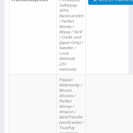
Safetypay,
SEPA,
Banktransfer)
/ Perfect
Money /
Bitpay / Skrill
/ Credit card
(Japan Only) /
Neteller /
Local
Methods
(25+
methods)
Paypal /
Webmoney /
Bitcoin,
Altcoins /
Perfect
Money /
Amazon /
BankTransfer
(world wide) /
TrustPay