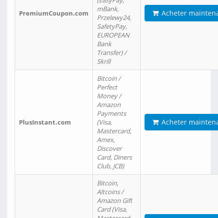
(EasyPay,
mBank,
Acheter mainten
PremiumCoupon.com
Przelewy24,
SafetyPay,
EUROPEAN
Bank
Transfer) /
Skrill
Bitcoin /
Perfect
Money /
Amazon
Payments
Acheter mainten
PlusInstant.com
(Visa,
Mastercard,
Amex,
Discover
Card, Diners
Club, JCB)
Bitcoin,
Altcoins /
Amazon Gift
Card (Visa,