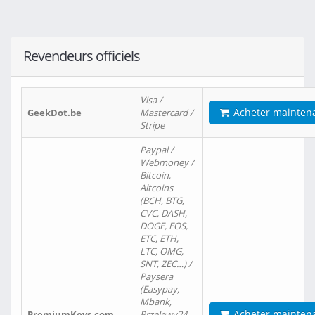
Revendeurs officiels
Visa /
Acheter mainten
GeekDot.be
Mastercard /
Stripe
Paypal /
Webmoney /
Bitcoin,
Altcoins
(BCH, BTG,
CVC, DASH,
DOGE, EOS,
ETC, ETH,
LTC, OMG,
SNT, ZEC…) /
Paysera
(Easypay,
Mbank,
Acheter mainten
PremiumKeys.com
Przelewy24,