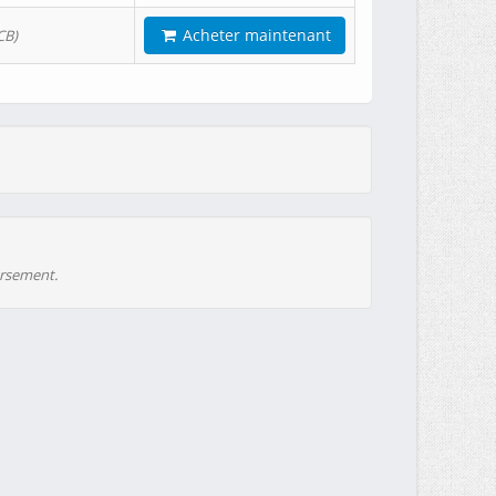
Acheter maintenant
CB)
ursement.