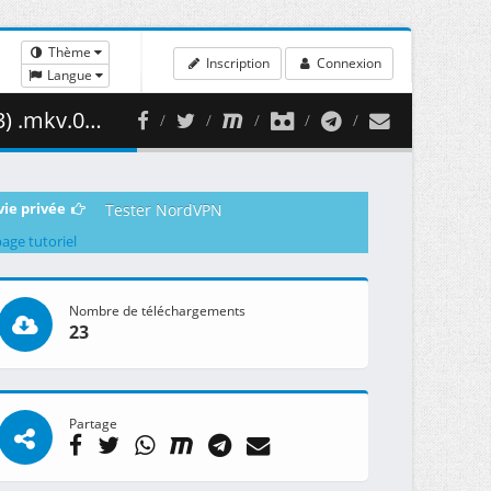
Thème
Inscription
Connexion
Langue
91.23 MB )
vie privée
Tester NordVPN
page tutoriel
Nombre de téléchargements
23
Partage