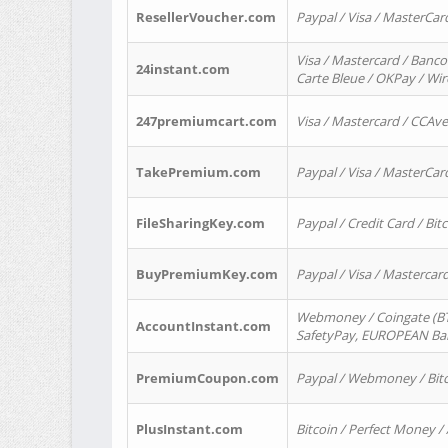
ResellerVoucher.com
Paypal / Visa / MasterCar
Visa / Mastercard / Banco
24instant.com
Carte Bleue / OKPay / Wi
247premiumcart.com
Visa / Mastercard / CCAv
TakePremium.com
Paypal / Visa / MasterCar
FileSharingKey.com
Paypal / Credit Card / Bitc
BuyPremiumKey.com
Paypal / Visa / Masterca
Webmoney / Coingate (BTC
AccountInstant.com
SafetyPay, EUROPEAN Bank
PremiumCoupon.com
Paypal / Webmoney / Bitc
PlusInstant.com
Bitcoin / Perfect Money /