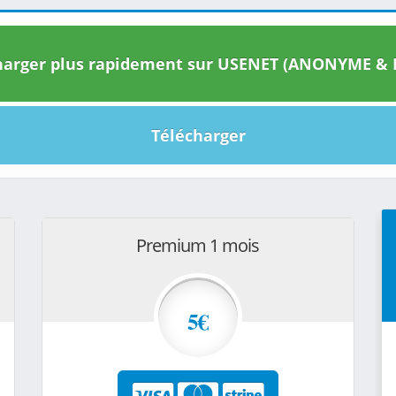
arger plus rapidement sur USENET (ANONYME & I
Télécharger
Premium 1 mois
5€