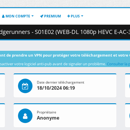
MON COMPTE
PREMIUM
PLUS
unners - S01E02 (WEB-DL 1080p HEVC E-AC-3) .mkv.002 ( 4
nt de prendre un VPN pour protéger votre téléchargement et votre 
sactiver votre logiciel anti-pub avant de signaler un problème.
Consulter la 
Date dernier téléchargement
18/10/2024 06:19
Propriétaire
Anonyme