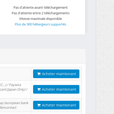
Pas d'attente avant téléchargement
Pas d'attente entre 2 téléchargements
Vitesse maximale disponible
Plus de 300 hébergeurs supportés
Acheter maintenant
EC…) / Paysera
Acheter maintenant
card (Japan Only) /
tPay (european bank
Acheter maintenant
/ Bancontact