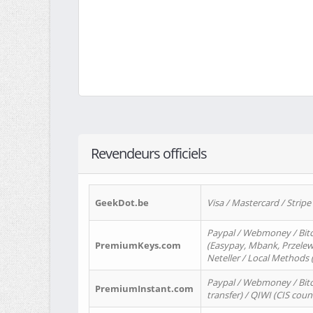
Revendeurs officiels
GeekDot.be
Visa / Mastercard / Stripe
Paypal / Webmoney / Bitc
PremiumKeys.com
(Easypay, Mbank, Przelewy2
Neteller / Local Methods
Paypal / Webmoney / Bitc
PremiumInstant.com
transfer) / QIWI (CIS coun