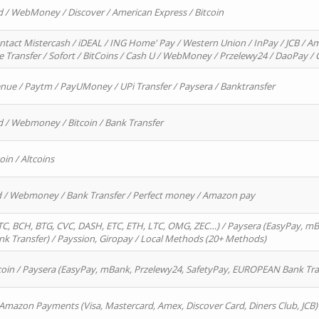
d / WebMoney / Discover / American Express / Bitcoin
ntact Mistercash / iDEAL / ING Home' Pay / Western Union / InPay / JCB / Am
re Transfer / Sofort / BitCoins / Cash U / WebMoney / Przelewy24 / DaoPay 
enue / Paytm / PayUMoney / UPi Transfer / Paysera / Banktransfer
d / Webmoney / Bitcoin / Bank Transfer
oin / Altcoins
rd / Webmoney / Bank Transfer / Perfect money / Amazon pay
, BCH, BTG, CVC, DASH, ETC, ETH, LTC, OMG, ZEC…) / Paysera (EasyPay, mB
 Transfer) / Payssion, Giropay / Local Methods (20+ Methods)
oin / Paysera (EasyPay, mBank, Przelewy24, SafetyPay, EUROPEAN Bank Transf
 Amazon Payments (Visa, Mastercard, Amex, Discover Card, Diners Club, JCB)