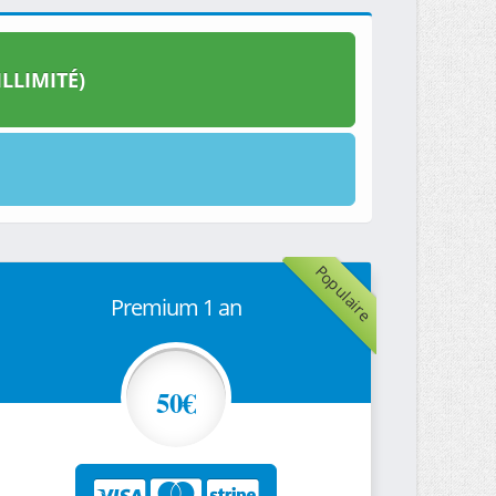
LLIMITÉ)
Populaire
Premium 1 an
50€