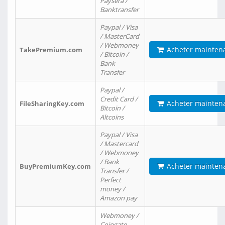
Paysera /
Banktransfer
Paypal / Visa
/ MasterCard
/ Webmoney
Acheter mainten
TakePremium.com
/ Bitcoin /
Bank
Transfer
Paypal /
Credit Card /
Acheter mainten
FileSharingKey.com
Bitcoin /
Altcoins
Paypal / Visa
/ Mastercard
/ Webmoney
/ Bank
Acheter mainten
BuyPremiumKey.com
Transfer /
Perfect
money /
Amazon pay
Webmoney /
Coingate