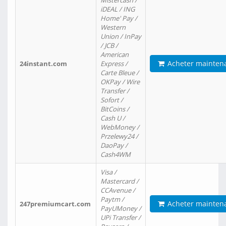
Mistercash /
iDEAL / ING
Home' Pay /
Western
Union / InPay
/ JCB /
American
Acheter mainten
24instant.com
Express /
Carte Bleue /
OKPay / Wire
Transfer /
Sofort /
BitCoins /
Cash U /
WebMoney /
Przelewy24 /
DaoPay /
Cash4WM
Visa /
Mastercard /
CCAvenue /
Paytm /
Acheter mainten
247premiumcart.com
PayUMoney /
UPi Transfer /