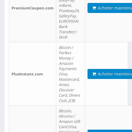
(EasyPay,
mBank,
Acheter mainten
PremiumCoupon.com
Przelewy24,
SafetyPay,
EUROPEAN
Bank
Transfer) /
Skrill
Bitcoin /
Perfect
Money /
Amazon
Payments
Acheter mainten
PlusInstant.com
(Visa,
Mastercard,
Amex,
Discover
Card, Diners
Club, JCB)
Bitcoin,
Altcoins /
Amazon Gift
Card (Visa,