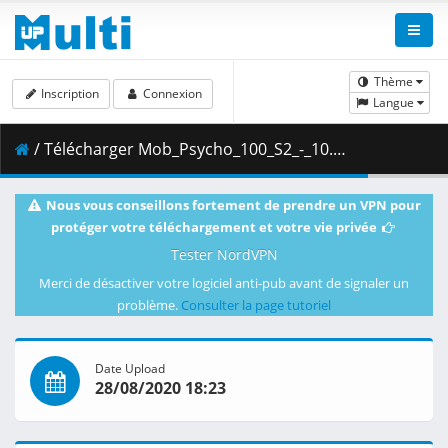
Thème
Inscription
Connexion
Langue
/ Télécharger Mob_Psycho_100_S2_-_10.mkv.002 ( 313.05 MB )
Nous vous conseillons fortement de prendre un VPN pour
protéger votre téléchargement et votre vie privée
Tester NordVPN
Merci de désactiver votre logiciel anti-pub avant de signaler un
problème.
Consulter la page tutoriel
Date Upload
28/08/2020 18:23