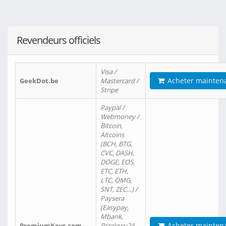
Revendeurs officiels
Visa /
Acheter mainten
GeekDot.be
Mastercard /
Stripe
Paypal /
Webmoney /
Bitcoin,
Altcoins
(BCH, BTG,
CVC, DASH,
DOGE, EOS,
ETC, ETH,
LTC, OMG,
SNT, ZEC…) /
Paysera
(Easypay,
Mbank,
Acheter mainten
PremiumKeys.com
Przelewy24,