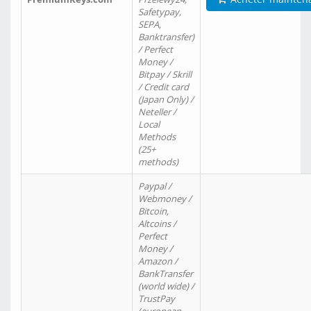
Safetypay,
SEPA,
Banktransfer)
/ Perfect
Money /
Bitpay / Skrill
/ Credit card
(Japan Only) /
Neteller /
Local
Methods
(25+
methods)
Paypal /
Webmoney /
Bitcoin,
Altcoins /
Perfect
Money /
Amazon /
BankTransfer
(world wide) /
TrustPay