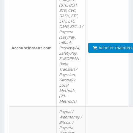
(BTC, BCH,
BTG, CVC,
DASH, ETC,
ETH, LTC,
OMG, ZEC…) /
Paysera
(EasyPay,
mBank,
Acheter mainten
AccountInstant.com
Przelewy24,
SafetyPay,
EUROPEAN
Bank
Transfer) /
Payssion,
Giropay /
Local
Methods
(20+
Methods)
Paypal /
Webmoney /
Bitcoin /
Paysera