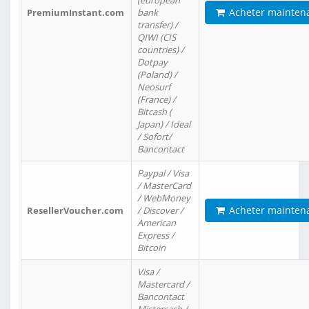
(european
Acheter mainten
PremiumInstant.com
bank
transfer) /
QIWI (CIS
countries) /
Dotpay
(Poland) /
Neosurf
(France) /
Bitcash (
Japan) / Ideal
/ Sofort/
Bancontact
Paypal / Visa
/ MasterCard
/ WebMoney
Acheter mainten
ResellerVoucher.com
/ Discover /
American
Express /
Bitcoin
Visa /
Mastercard /
Bancontact