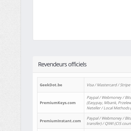
Revendeurs officiels
GeekDot.be
Visa / Mastercard / Stripe
Paypal / Webmoney / Bitc
PremiumKeys.com
(Easypay, Mbank, Przelewy2
Neteller / Local Methods
Paypal / Webmoney / Bitc
PremiumInstant.com
transfer) / QIWI (CIS coun