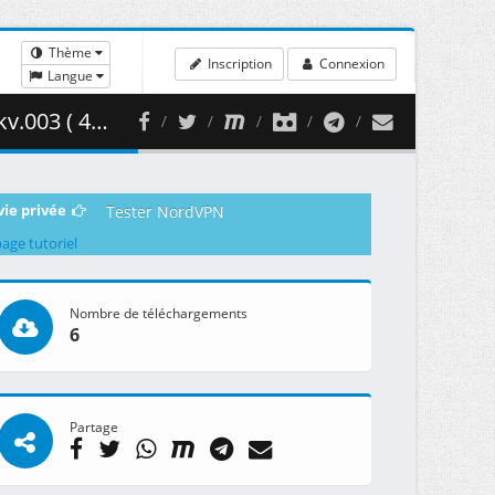
Thème
Inscription
Connexion
Langue
51.04 MB )
vie privée
Tester NordVPN
page tutoriel
Nombre de téléchargements
6
Partage