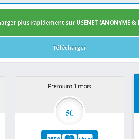
arger plus rapidement sur USENET (ANONYME & I
Télécharger
Premium 1 mois
5€