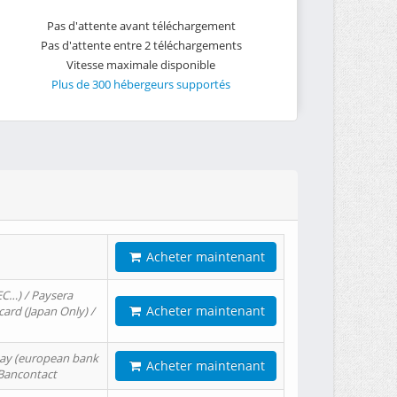
Pas d'attente avant téléchargement
Pas d'attente entre 2 téléchargements
Vitesse maximale disponible
Plus de 300 hébergeurs supportés
Acheter maintenant
EC…) / Paysera
Acheter maintenant
card (Japan Only) /
tPay (european bank
Acheter maintenant
/ Bancontact