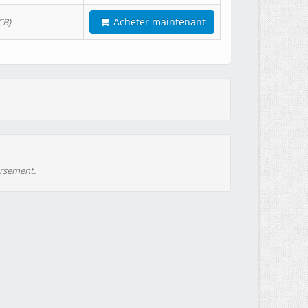
Acheter maintenant
CB)
ursement.