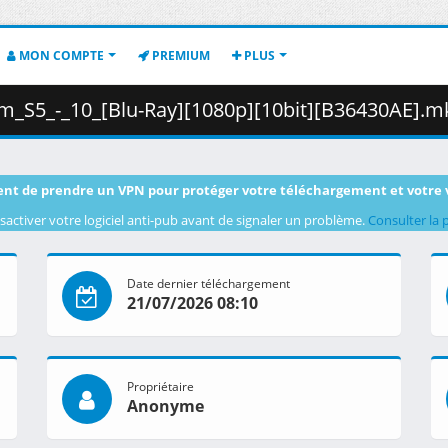
MON COMPTE
PREMIUM
PLUS
5_-_10_[Blu-Ray][1080p][10bit][B36430AE].mkv.003 ( 4
nt de prendre un VPN pour protéger votre téléchargement et votre 
sactiver votre logiciel anti-pub avant de signaler un problème.
Consulter la 
Date dernier téléchargement
21/07/2026 08:10
Propriétaire
Anonyme