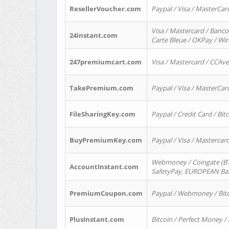
ResellerVoucher.com
Paypal / Visa / MasterCar
Visa / Mastercard / Banco
24instant.com
Carte Bleue / OKPay / Wi
247premiumcart.com
Visa / Mastercard / CCAv
TakePremium.com
Paypal / Visa / MasterCar
FileSharingKey.com
Paypal / Credit Card / Bitc
BuyPremiumKey.com
Paypal / Visa / Masterca
Webmoney / Coingate (BTC
AccountInstant.com
SafetyPay, EUROPEAN Bank
PremiumCoupon.com
Paypal / Webmoney / Bitc
PlusInstant.com
Bitcoin / Perfect Money /