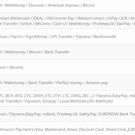
d / WebMoney / Discover / American Express / Bitcoin
ntact Mistercash / iDEAL / ING Home' Pay / Western Union / InPay / JCB / Am
re Transfer / Sofort / BitCoins / Cash U / WebMoney / Przelewy24 / DaoPay 
enue / Paytm / PayUMoney / UPi Transfer / Paysera / Banktransfer
d / Webmoney / Bitcoin / Bank Transfer
oin / Altcoins
rd / Webmoney / Bank Transfer / Perfect money / Amazon pay
, BCH, BTG, CVC, DASH, ETC, ETH, LTC, OMG, ZEC…) / Paysera (EasyPay, mB
 Transfer) / Payssion, Giropay / Local Methods (20+ Methods)
oin / Paysera (EasyPay, mBank, Przelewy24, SafetyPay, EUROPEAN Bank Transf
 Amazon Payments (Visa, Mastercard, Amex, Discover Card, Diners Club, JCB)