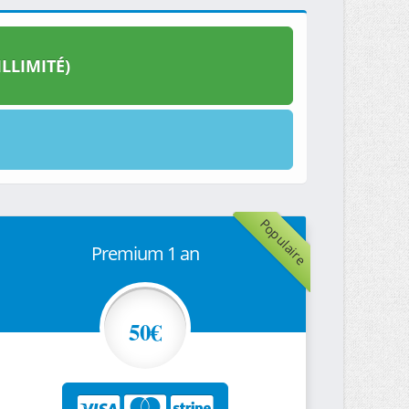
LLIMITÉ)
Populaire
Premium 1 an
50€