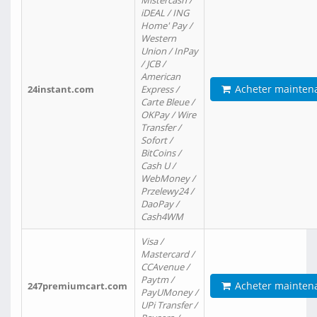
Mistercash /
iDEAL / ING
Home' Pay /
Western
Union / InPay
/ JCB /
American
Acheter mainten
24instant.com
Express /
Carte Bleue /
OKPay / Wire
Transfer /
Sofort /
BitCoins /
Cash U /
WebMoney /
Przelewy24 /
DaoPay /
Cash4WM
Visa /
Mastercard /
CCAvenue /
Paytm /
Acheter mainten
247premiumcart.com
PayUMoney /
UPi Transfer /