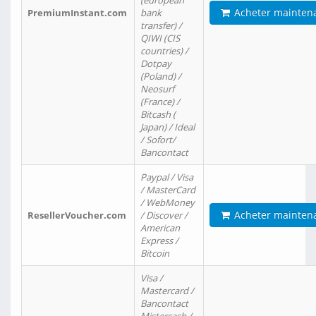
(european
Acheter mainten
PremiumInstant.com
bank
transfer) /
QIWI (CIS
countries) /
Dotpay
(Poland) /
Neosurf
(France) /
Bitcash (
Japan) / Ideal
/ Sofort/
Bancontact
Paypal / Visa
/ MasterCard
/ WebMoney
Acheter mainten
ResellerVoucher.com
/ Discover /
American
Express /
Bitcoin
Visa /
Mastercard /
Bancontact