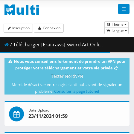
Thème
Inscription
Connexion
Langue
/ Télécharger [Erai-raws] Sword Art Online Alternative - Gun Gale Online II - 08 [1080p CR WEBRip HEVC EAC3][MultiSub][5F131D33].mkv.001 ( 345.86 MB )
Nous vous conseillons fortement de prendre un VPN pour
protéger votre téléchargement et votre vie privée
Tester NordVPN
Merci de désactiver votre logiciel anti-pub avant de signaler un
problème.
Consulter la page tutoriel
Date Upload
23/11/2024 01:59