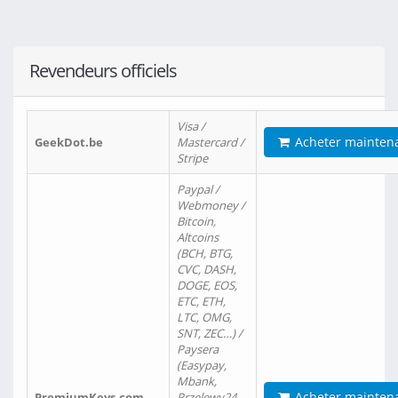
Revendeurs officiels
Visa /
Acheter mainten
GeekDot.be
Mastercard /
Stripe
Paypal /
Webmoney /
Bitcoin,
Altcoins
(BCH, BTG,
CVC, DASH,
DOGE, EOS,
ETC, ETH,
LTC, OMG,
SNT, ZEC…) /
Paysera
(Easypay,
Mbank,
Acheter mainten
PremiumKeys.com
Przelewy24,