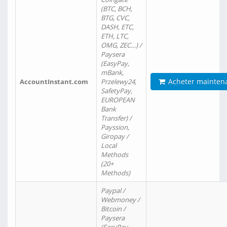
(BTC, BCH,
BTG, CVC,
DASH, ETC,
ETH, LTC,
OMG, ZEC…) /
Paysera
(EasyPay,
mBank,
Acheter mainten
AccountInstant.com
Przelewy24,
SafetyPay,
EUROPEAN
Bank
Transfer) /
Payssion,
Giropay /
Local
Methods
(20+
Methods)
Paypal /
Webmoney /
Bitcoin /
Paysera