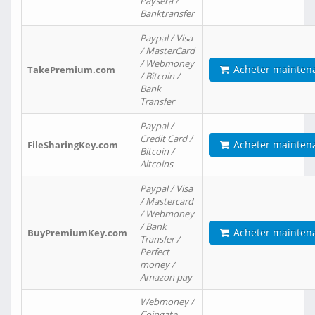
Paysera /
Banktransfer
Paypal / Visa
/ MasterCard
/ Webmoney
Acheter mainten
TakePremium.com
/ Bitcoin /
Bank
Transfer
Paypal /
Credit Card /
Acheter mainten
FileSharingKey.com
Bitcoin /
Altcoins
Paypal / Visa
/ Mastercard
/ Webmoney
/ Bank
Acheter mainten
BuyPremiumKey.com
Transfer /
Perfect
money /
Amazon pay
Webmoney /
Coingate