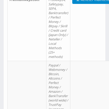
Safetypay,
SEPA,
Banktransfer)
/ Perfect
Money /
Bitpay / Skrill
/ Credit card
(Japan Only) /
Neteller /
Local
Methods
(25+
methods)
Paypal /
Webmoney /
Bitcoin,
Altcoins /
Perfect
Money /
Amazon /
BankTransfer
(world wide) /
TrustPay