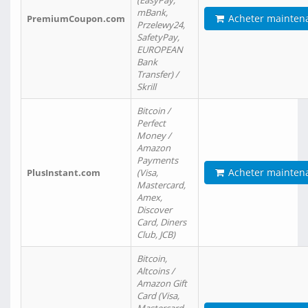
(EasyPay,
mBank,
Acheter mainten
PremiumCoupon.com
Przelewy24,
SafetyPay,
EUROPEAN
Bank
Transfer) /
Skrill
Bitcoin /
Perfect
Money /
Amazon
Payments
Acheter mainten
PlusInstant.com
(Visa,
Mastercard,
Amex,
Discover
Card, Diners
Club, JCB)
Bitcoin,
Altcoins /
Amazon Gift
Card (Visa,