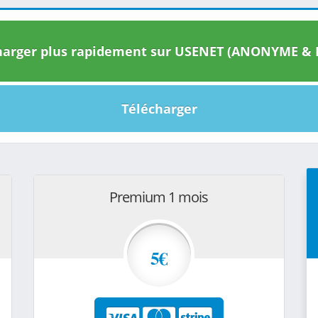
arger plus rapidement sur USENET (ANONYME & I
Télécharger
Premium 1 mois
5€