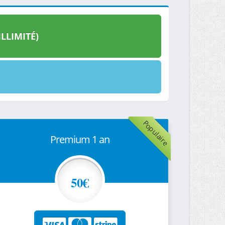
LLIMITÉ)
Populaire
Premium 1 an
50€