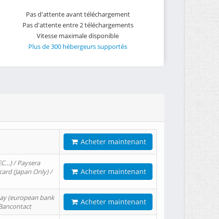
Pas d'attente avant téléchargement
Pas d'attente entre 2 téléchargements
Vitesse maximale disponible
Plus de 300 hébergeurs supportés
Acheter maintenant
EC…) / Paysera
Acheter maintenant
card (Japan Only) /
tPay (european bank
Acheter maintenant
/ Bancontact