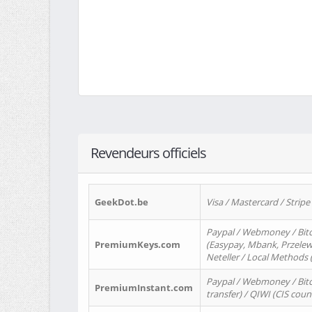
Revendeurs officiels
GeekDot.be
Visa / Mastercard / Stripe
Paypal / Webmoney / Bitc
PremiumKeys.com
(Easypay, Mbank, Przelewy2
Neteller / Local Methods
Paypal / Webmoney / Bitc
PremiumInstant.com
transfer) / QIWI (CIS coun