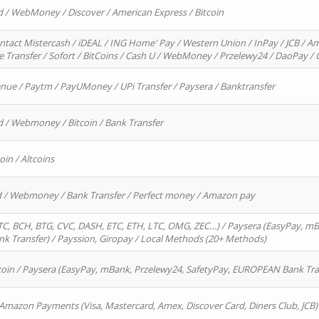
d / WebMoney / Discover / American Express / Bitcoin
ntact Mistercash / iDEAL / ING Home' Pay / Western Union / InPay / JCB / Am
re Transfer / Sofort / BitCoins / Cash U / WebMoney / Przelewy24 / DaoPay 
enue / Paytm / PayUMoney / UPi Transfer / Paysera / Banktransfer
d / Webmoney / Bitcoin / Bank Transfer
oin / Altcoins
rd / Webmoney / Bank Transfer / Perfect money / Amazon pay
, BCH, BTG, CVC, DASH, ETC, ETH, LTC, OMG, ZEC…) / Paysera (EasyPay, mB
 Transfer) / Payssion, Giropay / Local Methods (20+ Methods)
oin / Paysera (EasyPay, mBank, Przelewy24, SafetyPay, EUROPEAN Bank Transf
 Amazon Payments (Visa, Mastercard, Amex, Discover Card, Diners Club, JCB)