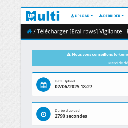
UPLOAD
DÉBRIDER
/ Télécharger [Erai-raws] Vigilante - Boku no Hero Aca
Nous vous conseillons forteme
Merci de dé
Date Upload
02/06/2025 18:27
Durée d'upload
2790 secondes