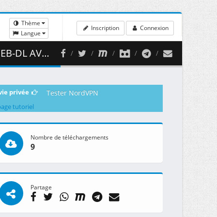
Thème
Inscription
Connexion
Langue
 ( 458.89 MB )
vie privée
Tester NordVPN
page tutoriel
Nombre de téléchargements
9
Partage