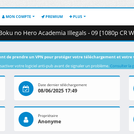
MON COMPTE
PREMIUM
PLUS
demia Illegals - 09 [1080p CR WEB-DL AVC AAC][MultiSub][508A4373].mkv.003
nt de prendre un VPN pour protéger votre téléchargement et votre 
sactiver votre logiciel anti-pub avant de signaler un problème.
Consulter la 
Date dernier téléchargement
08/06/2025 17:49
Propriétaire
Anonyme