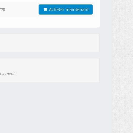
Acheter maintenant
CB)
ursement.