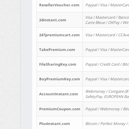
ResellerVoucher.com
Paypal / Visa / MasterCar
Visa / Mastercard / Banco
24instant.com
Carte Bleue / OKPay / Wi
247premiumcart.com
Visa / Mastercard / CCAv
TakePremium.com
Paypal / Visa / MasterCar
FileSharingKey.com
Paypal / Credit Card / Bitc
BuyPremiumKey.com
Paypal / Visa / Masterca
Webmoney / Coingate (BTC
AccountInstant.com
SafetyPay, EUROPEAN Bank
PremiumCoupon.com
Paypal / Webmoney / Bitc
PlusInstant.com
Bitcoin / Perfect Money /