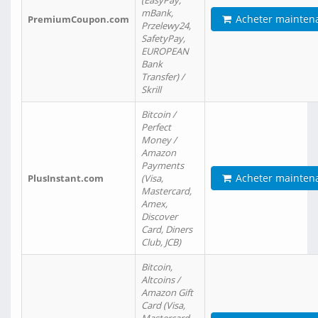
(EasyPay,
mBank,
Acheter mainten
PremiumCoupon.com
Przelewy24,
SafetyPay,
EUROPEAN
Bank
Transfer) /
Skrill
Bitcoin /
Perfect
Money /
Amazon
Payments
Acheter mainten
PlusInstant.com
(Visa,
Mastercard,
Amex,
Discover
Card, Diners
Club, JCB)
Bitcoin,
Altcoins /
Amazon Gift
Card (Visa,