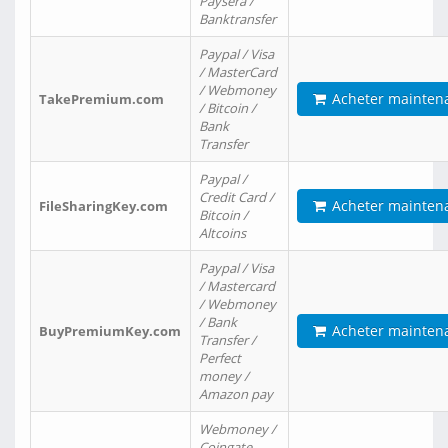
Paysera /
Banktransfer
Paypal / Visa
/ MasterCard
/ Webmoney
Acheter mainten
TakePremium.com
/ Bitcoin /
Bank
Transfer
Paypal /
Credit Card /
Acheter mainten
FileSharingKey.com
Bitcoin /
Altcoins
Paypal / Visa
/ Mastercard
/ Webmoney
/ Bank
Acheter mainten
BuyPremiumKey.com
Transfer /
Perfect
money /
Amazon pay
Webmoney /
Coingate