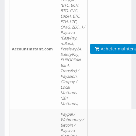
(BTC, BCH,
BTG, CVC,
DASH, ETC,
ETH, LTC,
OMG, ZEC…) /
Paysera
(EasyPay,
mBank,
Acheter mainten
AccountInstant.com
Przelewy24,
SafetyPay,
EUROPEAN
Bank
Transfer) /
Payssion,
Giropay /
Local
Methods
(20+
Methods)
Paypal /
Webmoney /
Bitcoin /
Paysera