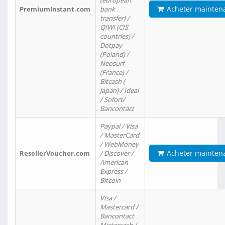
(european
Acheter mainten
PremiumInstant.com
bank
transfer) /
QIWI (CIS
countries) /
Dotpay
(Poland) /
Neosurf
(France) /
Bitcash (
Japan) / Ideal
/ Sofort/
Bancontact
Paypal / Visa
/ MasterCard
/ WebMoney
Acheter mainten
ResellerVoucher.com
/ Discover /
American
Express /
Bitcoin
Visa /
Mastercard /
Bancontact