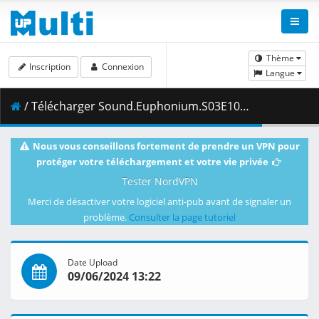
Thème
Inscription
Connexion
Langue
/ Télécharger Sound.Euphonium.S03E10.Expressing.Arpeggios.1080p.CR.WEB-DL.AAC2.0.H.264-VARYG.mkv.003 ( 483.48 MB )
Nous vous conseillons fortement de prendre un VPN pour
protéger votre téléchargement et votre vie privée
Tester NordVPN
Merci de désactiver votre logiciel anti-pub avant de signaler un
problème.
Consulter la page tutoriel
Date Upload
09/06/2024 13:22