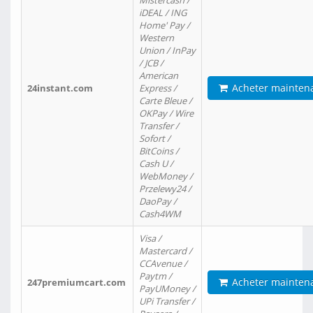
Mistercash /
iDEAL / ING
Home' Pay /
Western
Union / InPay
/ JCB /
American
Acheter mainten
24instant.com
Express /
Carte Bleue /
OKPay / Wire
Transfer /
Sofort /
BitCoins /
Cash U /
WebMoney /
Przelewy24 /
DaoPay /
Cash4WM
Visa /
Mastercard /
CCAvenue /
Paytm /
Acheter mainten
247premiumcart.com
PayUMoney /
UPi Transfer /