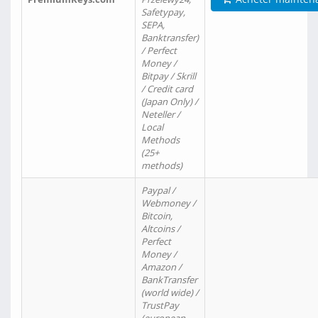
Safetypay,
SEPA,
Banktransfer)
/ Perfect
Money /
Bitpay / Skrill
/ Credit card
(Japan Only) /
Neteller /
Local
Methods
(25+
methods)
Paypal /
Webmoney /
Bitcoin,
Altcoins /
Perfect
Money /
Amazon /
BankTransfer
(world wide) /
TrustPay