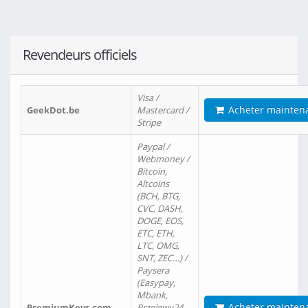
Revendeurs officiels
Visa /
Acheter mainten
GeekDot.be
Mastercard /
Stripe
Paypal /
Webmoney /
Bitcoin,
Altcoins
(BCH, BTG,
CVC, DASH,
DOGE, EOS,
ETC, ETH,
LTC, OMG,
SNT, ZEC…) /
Paysera
(Easypay,
Mbank,
Acheter mainten
PremiumKeys.com
Przelewy24,