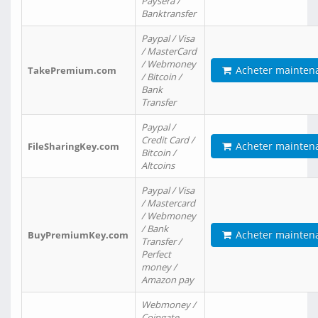
Paysera /
Banktransfer
Paypal / Visa
/ MasterCard
/ Webmoney
Acheter mainten
TakePremium.com
/ Bitcoin /
Bank
Transfer
Paypal /
Credit Card /
Acheter mainten
FileSharingKey.com
Bitcoin /
Altcoins
Paypal / Visa
/ Mastercard
/ Webmoney
/ Bank
Acheter mainten
BuyPremiumKey.com
Transfer /
Perfect
money /
Amazon pay
Webmoney /
Coingate