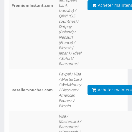
(european
Acheter mainten
PremiumInstant.com
bank
transfer) /
QIWI (CIS
countries) /
Dotpay
(Poland) /
Neosurf
(France) /
Bitcash (
Japan) / Ideal
/ Sofort/
Bancontact
Paypal / Visa
/ MasterCard
/ WebMoney
Acheter mainten
ResellerVoucher.com
/ Discover /
American
Express /
Bitcoin
Visa /
Mastercard /
Bancontact