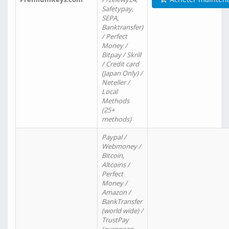
Safetypay,
SEPA,
Banktransfer)
/ Perfect
Money /
Bitpay / Skrill
/ Credit card
(Japan Only) /
Neteller /
Local
Methods
(25+
methods)
Paypal /
Webmoney /
Bitcoin,
Altcoins /
Perfect
Money /
Amazon /
BankTransfer
(world wide) /
TrustPay