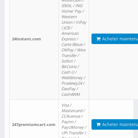
Mistercash /
iDEAL / ING
Home' Pay /
Western
Union / InPay
/ JCB /
American
Acheter mainten
24instant.com
Express /
Carte Bleue /
OKPay / Wire
Transfer /
Sofort /
BitCoins /
Cash U /
WebMoney /
Przelewy24 /
DaoPay /
Cash4WM
Visa /
Mastercard /
CCAvenue /
Paytm /
Acheter mainten
247premiumcart.com
PayUMoney /
UPi Transfer /