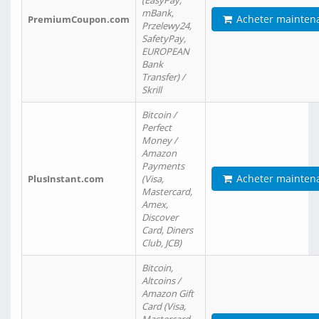
(EasyPay,
mBank,
Acheter mainten
PremiumCoupon.com
Przelewy24,
SafetyPay,
EUROPEAN
Bank
Transfer) /
Skrill
Bitcoin /
Perfect
Money /
Amazon
Payments
Acheter mainten
PlusInstant.com
(Visa,
Mastercard,
Amex,
Discover
Card, Diners
Club, JCB)
Bitcoin,
Altcoins /
Amazon Gift
Card (Visa,