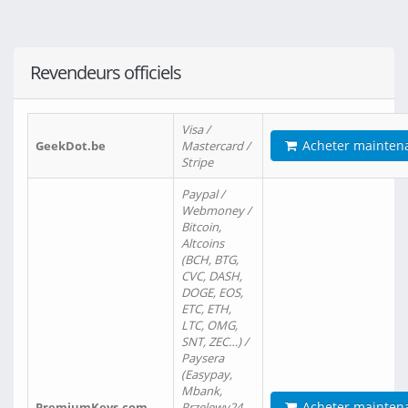
Revendeurs officiels
Visa /
Acheter mainten
GeekDot.be
Mastercard /
Stripe
Paypal /
Webmoney /
Bitcoin,
Altcoins
(BCH, BTG,
CVC, DASH,
DOGE, EOS,
ETC, ETH,
LTC, OMG,
SNT, ZEC…) /
Paysera
(Easypay,
Mbank,
Acheter mainten
PremiumKeys.com
Przelewy24,