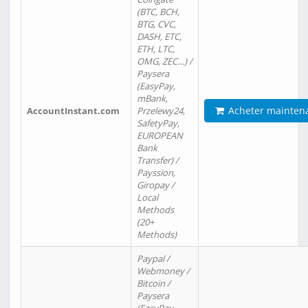
(BTC, BCH,
BTG, CVC,
DASH, ETC,
ETH, LTC,
OMG, ZEC…) /
Paysera
(EasyPay,
mBank,
Acheter mainten
AccountInstant.com
Przelewy24,
SafetyPay,
EUROPEAN
Bank
Transfer) /
Payssion,
Giropay /
Local
Methods
(20+
Methods)
Paypal /
Webmoney /
Bitcoin /
Paysera