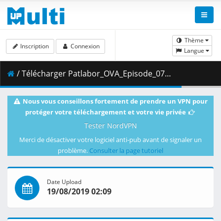
Thème
Inscription
Connexion
Langue
/ Télécharger Patlabor_OVA_Episode_07__Player_Edition___x264_AC3_.mp4.001 ( 479.39 MB )
Nous vous conseillons fortement de prendre un VPN pour
protéger votre téléchargement et votre vie privée
Tester NordVPN
Merci de désactiver votre logiciel anti-pub avant de signaler un
problème.
Consulter la page tutoriel
Date Upload
19/08/2019 02:09