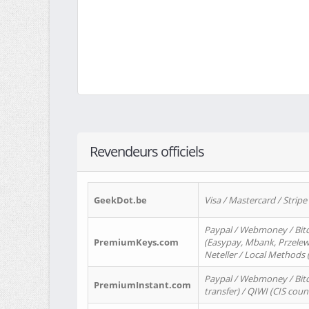
Revendeurs officiels
GeekDot.be
Visa / Mastercard / Stripe
Paypal / Webmoney / Bitc
PremiumKeys.com
(Easypay, Mbank, Przelewy2
Neteller / Local Methods
Paypal / Webmoney / Bitc
PremiumInstant.com
transfer) / QIWI (CIS coun