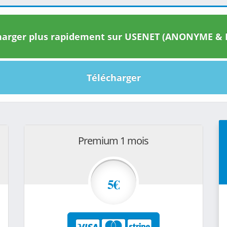
arger plus rapidement sur USENET (ANONYME & I
Télécharger
Premium 1 mois
5€