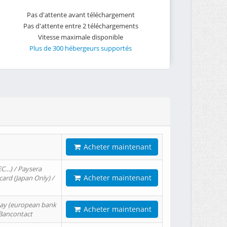
Pas d'attente avant téléchargement
Pas d'attente entre 2 téléchargements
Vitesse maximale disponible
Plus de 300 hébergeurs supportés
Acheter maintenant
EC…) / Paysera
Acheter maintenant
card (Japan Only) /
tPay (european bank
Acheter maintenant
/ Bancontact