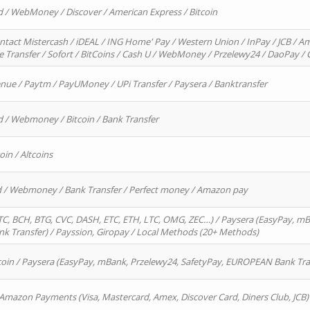
d / WebMoney / Discover / American Express / Bitcoin
ntact Mistercash / iDEAL / ING Home' Pay / Western Union / InPay / JCB / Am
re Transfer / Sofort / BitCoins / Cash U / WebMoney / Przelewy24 / DaoPay 
enue / Paytm / PayUMoney / UPi Transfer / Paysera / Banktransfer
d / Webmoney / Bitcoin / Bank Transfer
oin / Altcoins
rd / Webmoney / Bank Transfer / Perfect money / Amazon pay
, BCH, BTG, CVC, DASH, ETC, ETH, LTC, OMG, ZEC…) / Paysera (EasyPay, mB
 Transfer) / Payssion, Giropay / Local Methods (20+ Methods)
oin / Paysera (EasyPay, mBank, Przelewy24, SafetyPay, EUROPEAN Bank Transf
 Amazon Payments (Visa, Mastercard, Amex, Discover Card, Diners Club, JCB)