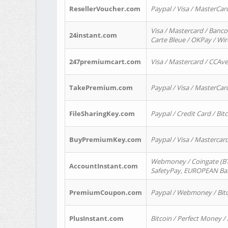
ResellerVoucher.com
Paypal / Visa / MasterCar
Visa / Mastercard / Banco
24instant.com
Carte Bleue / OKPay / Wi
247premiumcart.com
Visa / Mastercard / CCAv
TakePremium.com
Paypal / Visa / MasterCar
FileSharingKey.com
Paypal / Credit Card / Bitc
BuyPremiumKey.com
Paypal / Visa / Masterca
Webmoney / Coingate (BTC
AccountInstant.com
SafetyPay, EUROPEAN Bank
PremiumCoupon.com
Paypal / Webmoney / Bitc
PlusInstant.com
Bitcoin / Perfect Money /