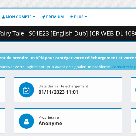
MON COMPTE
PREMIUM
PLUS
- S01E23 [English Dub] [CR WEB-DL 1080p] [B221893C].mkv.002 (
nt de prendre un VPN pour protéger votre téléchargement et votre 
sactiver votre logiciel anti-pub avant de signaler un problème.
Consulter la 
Date dernier téléchargement
01/11/2023 11:01
Propriétaire
Anonyme