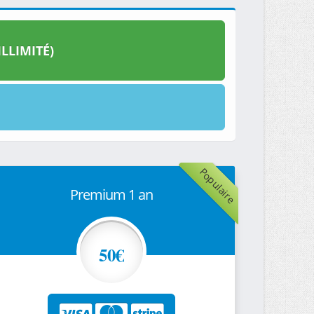
LLIMITÉ)
Populaire
Premium 1 an
50€