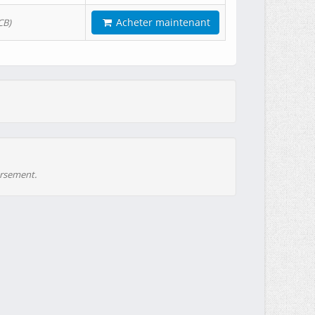
Acheter maintenant
CB)
ursement.