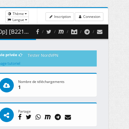
Thème
Inscription
Connexion
Langue
 438.08 MB )
vie privée
Tester NordVPN
page tutoriel
Nombre de téléchargements
1
Partage