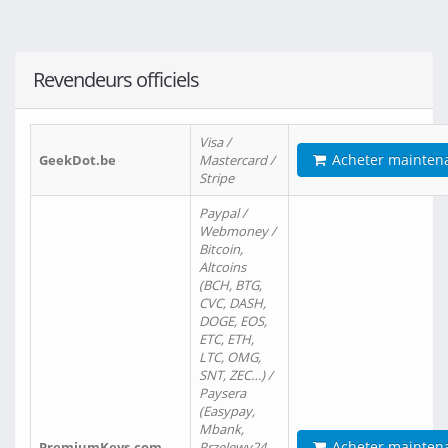
Revendeurs officiels
Visa /
Acheter mainten
GeekDot.be
Mastercard /
Stripe
Paypal /
Webmoney /
Bitcoin,
Altcoins
(BCH, BTG,
CVC, DASH,
DOGE, EOS,
ETC, ETH,
LTC, OMG,
SNT, ZEC…) /
Paysera
(Easypay,
Mbank,
Acheter mainten
PremiumKeys.com
Przelewy24,