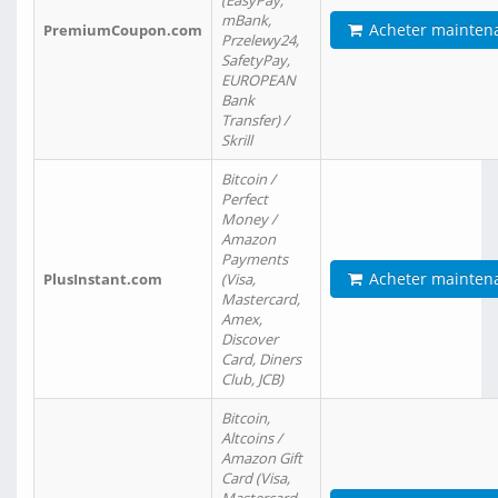
(EasyPay,
mBank,
Acheter mainten
PremiumCoupon.com
Przelewy24,
SafetyPay,
EUROPEAN
Bank
Transfer) /
Skrill
Bitcoin /
Perfect
Money /
Amazon
Payments
Acheter mainten
PlusInstant.com
(Visa,
Mastercard,
Amex,
Discover
Card, Diners
Club, JCB)
Bitcoin,
Altcoins /
Amazon Gift
Card (Visa,