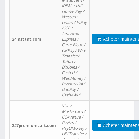
Mistercash /
iDEAL / ING
Home' Pay /
Western
Union / InPay
/ JCB /
American
Acheter mainten
24instant.com
Express /
Carte Bleue /
OKPay / Wire
Transfer /
Sofort /
BitCoins /
Cash U /
WebMoney /
Przelewy24 /
DaoPay /
Cash4WM
Visa /
Mastercard /
CCAvenue /
Paytm /
Acheter mainten
247premiumcart.com
PayUMoney /
UPi Transfer /