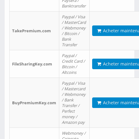
Paysera /
Banktransfer
Paypal / Visa
/ MasterCard
/ Webmoney
Acheter mainten
TakePremium.com
/ Bitcoin /
Bank
Transfer
Paypal /
Credit Card /
Acheter mainten
FileSharingKey.com
Bitcoin /
Altcoins
Paypal / Visa
/ Mastercard
/ Webmoney
/ Bank
Acheter mainten
BuyPremiumKey.com
Transfer /
Perfect
money /
Amazon pay
Webmoney /
Coingate