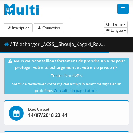
Thème
Inscription
Connexion
Langue
/ Télécharger _ACSS__Shoujo_Kageki_Revue_Starlight_-_01__1080p_.ass ( 33.56 kB )
Nous vous conseillons fortement de prendre un VPN pour
protéger votre téléchargement et votre vie privée
Tester NordVPN
Merci de désactiver votre logiciel anti-pub avant de signaler un
problème.
Consulter la page tutoriel
Date Upload
14/07/2018 23:44