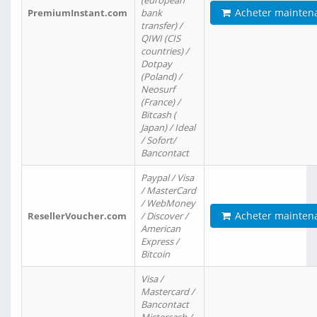
(european
Acheter mainten
PremiumInstant.com
bank
transfer) /
QIWI (CIS
countries) /
Dotpay
(Poland) /
Neosurf
(France) /
Bitcash (
Japan) / Ideal
/ Sofort/
Bancontact
Paypal / Visa
/ MasterCard
/ WebMoney
Acheter mainten
ResellerVoucher.com
/ Discover /
American
Express /
Bitcoin
Visa /
Mastercard /
Bancontact