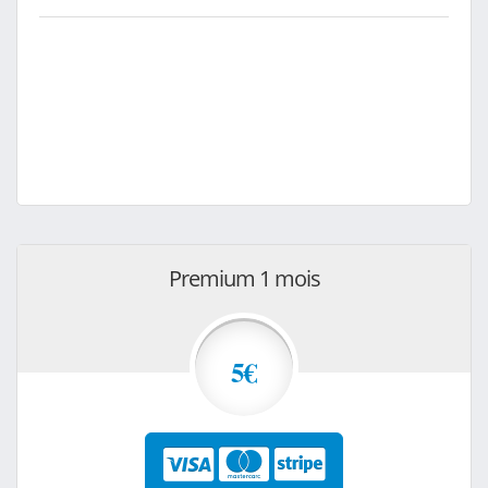
Premium 1 mois
5€