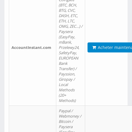
(BTC, BCH,
BTG, CVC,
DASH, ETC,
ETH, LTC,
OMG, ZEC…) /
Paysera
(EasyPay,
mBank,
Acheter mainten
AccountInstant.com
Przelewy24,
SafetyPay,
EUROPEAN
Bank
Transfer) /
Payssion,
Giropay /
Local
Methods
(20+
Methods)
Paypal /
Webmoney /
Bitcoin /
Paysera