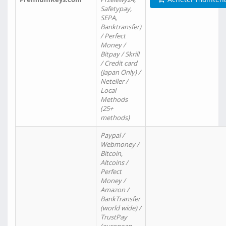
Safetypay,
SEPA,
Banktransfer)
/ Perfect
Money /
Bitpay / Skrill
/ Credit card
(Japan Only) /
Neteller /
Local
Methods
(25+
methods)
Paypal /
Webmoney /
Bitcoin,
Altcoins /
Perfect
Money /
Amazon /
BankTransfer
(world wide) /
TrustPay