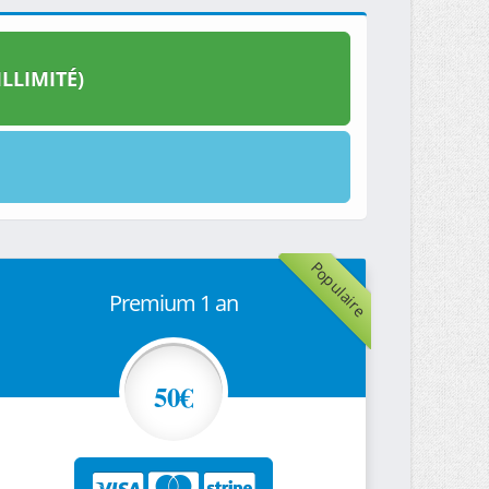
LLIMITÉ)
Populaire
Premium 1 an
50€