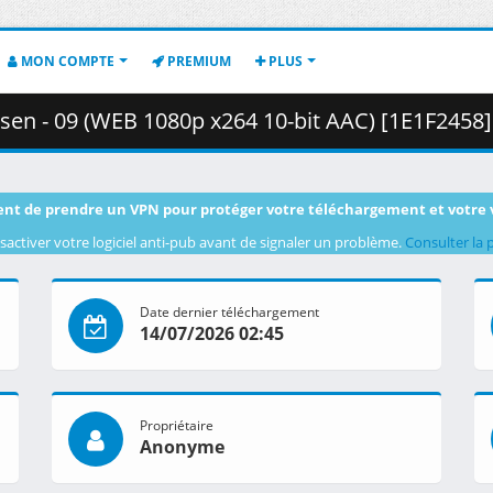
MON COMPTE
PREMIUM
PLUS
 - 09 (WEB 1080p x264 10-bit AAC) [1E1F2458].mkv.003 ( 
nt de prendre un VPN pour protéger votre téléchargement et votre 
sactiver votre logiciel anti-pub avant de signaler un problème.
Consulter la 
Date dernier téléchargement
14/07/2026 02:45
Propriétaire
Anonyme