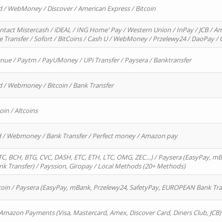
d / WebMoney / Discover / American Express / Bitcoin
ntact Mistercash / iDEAL / ING Home' Pay / Western Union / InPay / JCB / Am
re Transfer / Sofort / BitCoins / Cash U / WebMoney / Przelewy24 / DaoPay 
enue / Paytm / PayUMoney / UPi Transfer / Paysera / Banktransfer
d / Webmoney / Bitcoin / Bank Transfer
oin / Altcoins
rd / Webmoney / Bank Transfer / Perfect money / Amazon pay
, BCH, BTG, CVC, DASH, ETC, ETH, LTC, OMG, ZEC…) / Paysera (EasyPay, mB
 Transfer) / Payssion, Giropay / Local Methods (20+ Methods)
oin / Paysera (EasyPay, mBank, Przelewy24, SafetyPay, EUROPEAN Bank Transf
 Amazon Payments (Visa, Mastercard, Amex, Discover Card, Diners Club, JCB)