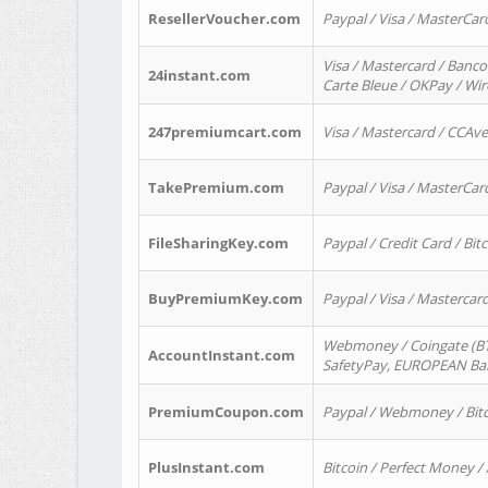
ResellerVoucher.com
Paypal / Visa / MasterCar
Visa / Mastercard / Banco
24instant.com
Carte Bleue / OKPay / Wi
247premiumcart.com
Visa / Mastercard / CCAv
TakePremium.com
Paypal / Visa / MasterCar
FileSharingKey.com
Paypal / Credit Card / Bitc
BuyPremiumKey.com
Paypal / Visa / Masterca
Webmoney / Coingate (BTC
AccountInstant.com
SafetyPay, EUROPEAN Bank
PremiumCoupon.com
Paypal / Webmoney / Bitc
PlusInstant.com
Bitcoin / Perfect Money /