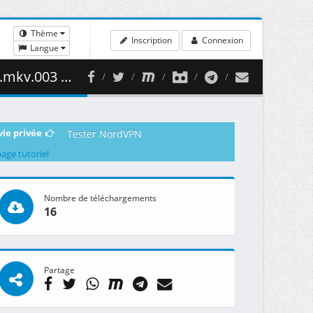
Thème
Inscription
Connexion
Langue
338.10 MB )
vie privée
Tester NordVPN
page tutoriel
Nombre de téléchargements
16
Partage