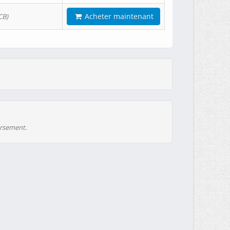
Acheter maintenant
CB)
ursement.