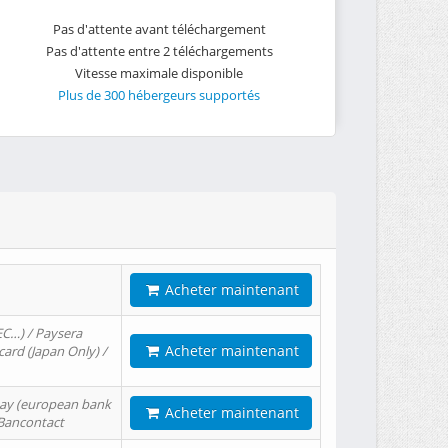
Pas d'attente avant téléchargement
Pas d'attente entre 2 téléchargements
Vitesse maximale disponible
Plus de 300 hébergeurs supportés
Acheter maintenant
EC…) / Paysera
Acheter maintenant
card (Japan Only) /
tPay (european bank
Acheter maintenant
/ Bancontact