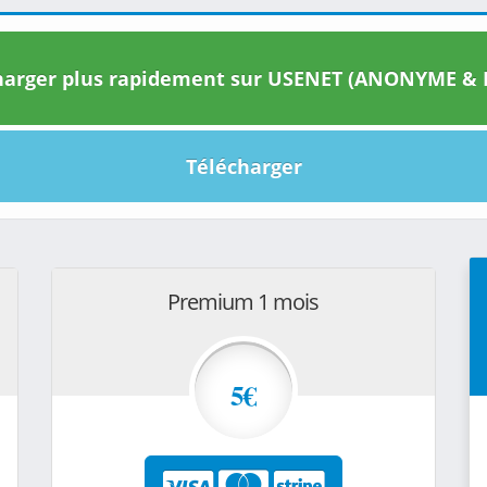
arger plus rapidement sur USENET (ANONYME & I
Télécharger
Premium 1 mois
5€