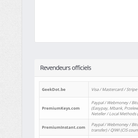
Revendeurs officiels
GeekDot.be
Visa / Mastercard / Stripe
Paypal / Webmoney / Bitc
PremiumKeys.com
(Easypay, Mbank, Przelewy2
Neteller / Local Methods
Paypal / Webmoney / Bitc
PremiumInstant.com
transfer) / QIWI (CIS coun