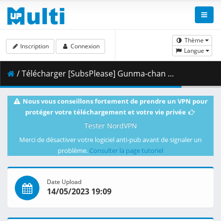
Thème
Inscription
Connexion
Langue
/ Télécharger [SubsPlease] Gunma-chan - 12 (720p) [7B01BAA3].mkv.001 ( 364.54 MB )
Nous vous conseillons fortement de prendre un VPN pour
protéger votre téléchargement et votre vie privée
Tester NordVPN
Merci de désactiver votre logiciel anti-pub avant de signaler un
problème.
Consulter la page tutoriel
Date Upload
14/05/2023 19:09