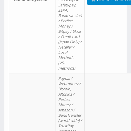
Safetypay,
SEPA,
Banktransfer)
/ Perfect
Money /
Bitpay / Skrill
/ Credit card
(Japan Only) /
Neteller /
Local
Methods
(25+
methods)
Paypal /
Webmoney /
Bitcoin,
Altcoins /
Perfect
Money /
Amazon /
BankTransfer
(world wide) /
TrustPay