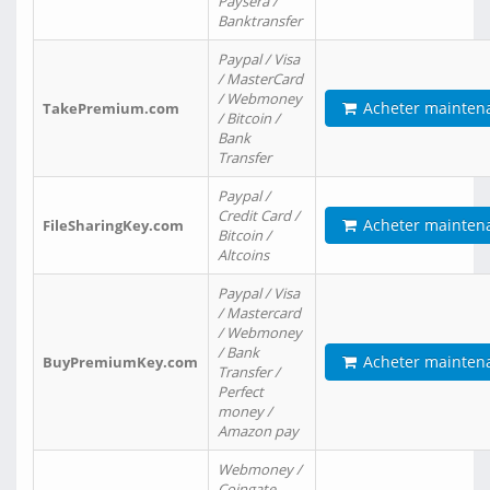
Paysera /
Banktransfer
Paypal / Visa
/ MasterCard
/ Webmoney
Acheter mainten
TakePremium.com
/ Bitcoin /
Bank
Transfer
Paypal /
Credit Card /
Acheter mainten
FileSharingKey.com
Bitcoin /
Altcoins
Paypal / Visa
/ Mastercard
/ Webmoney
/ Bank
Acheter mainten
BuyPremiumKey.com
Transfer /
Perfect
money /
Amazon pay
Webmoney /
Coingate