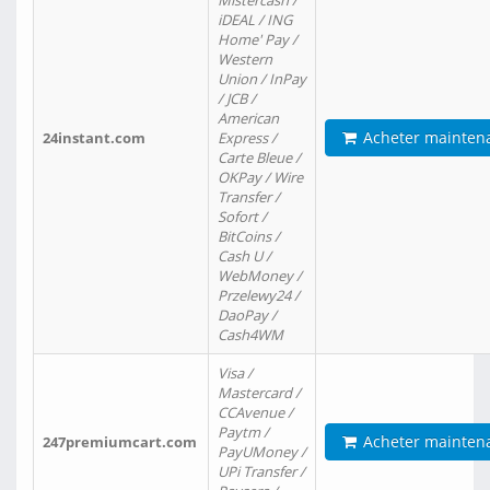
Mistercash /
iDEAL / ING
Home' Pay /
Western
Union / InPay
/ JCB /
American
Acheter mainten
24instant.com
Express /
Carte Bleue /
OKPay / Wire
Transfer /
Sofort /
BitCoins /
Cash U /
WebMoney /
Przelewy24 /
DaoPay /
Cash4WM
Visa /
Mastercard /
CCAvenue /
Paytm /
Acheter mainten
247premiumcart.com
PayUMoney /
UPi Transfer /