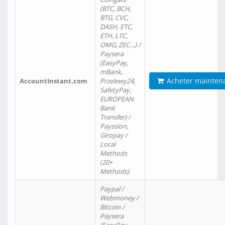
(BTC, BCH,
BTG, CVC,
DASH, ETC,
ETH, LTC,
OMG, ZEC…) /
Paysera
(EasyPay,
mBank,
Acheter mainten
AccountInstant.com
Przelewy24,
SafetyPay,
EUROPEAN
Bank
Transfer) /
Payssion,
Giropay /
Local
Methods
(20+
Methods)
Paypal /
Webmoney /
Bitcoin /
Paysera