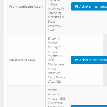
(EasyPay,
mBank,
Acheter mainten
PremiumCoupon.com
Przelewy24,
SafetyPay,
EUROPEAN
Bank
Transfer) /
Skrill
Bitcoin /
Perfect
Money /
Amazon
Payments
Acheter mainten
PlusInstant.com
(Visa,
Mastercard,
Amex,
Discover
Card, Diners
Club, JCB)
Bitcoin,
Altcoins /
Amazon Gift
Card (Visa,