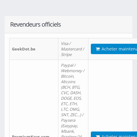
Revendeurs officiels
Visa /
Acheter mainten
GeekDot.be
Mastercard /
Stripe
Paypal /
Webmoney /
Bitcoin,
Altcoins
(BCH, BTG,
CVC, DASH,
DOGE, EOS,
ETC, ETH,
LTC, OMG,
SNT, ZEC…) /
Paysera
(Easypay,
Mbank,
Acheter mainten
PremiumKeys.com
Przelewy24,