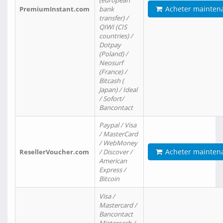
(european
Acheter mainten
PremiumInstant.com
bank
transfer) /
QIWI (CIS
countries) /
Dotpay
(Poland) /
Neosurf
(France) /
Bitcash (
Japan) / Ideal
/ Sofort/
Bancontact
Paypal / Visa
/ MasterCard
/ WebMoney
Acheter mainten
ResellerVoucher.com
/ Discover /
American
Express /
Bitcoin
Visa /
Mastercard /
Bancontact