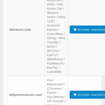
Mistercash /
iDEAL / ING
Home' Pay /
Western
Union / InPay
/ JCB /
American
Acheter mainten
24instant.com
Express /
Carte Bleue /
OKPay / Wire
Transfer /
Sofort /
BitCoins /
Cash U /
WebMoney /
Przelewy24 /
DaoPay /
Cash4WM
Visa /
Mastercard /
CCAvenue /
Paytm /
Acheter mainten
247premiumcart.com
PayUMoney /
UPi Transfer /