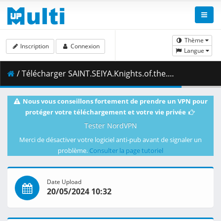
Thème
Inscription
Connexion
Langue
/ Télécharger SAINT.SEIYA.Knights.of.the.Zodiac.S03E09.Death.Match.in.the.Grand.Masters.Chambers.1080p.CR.WEB-DL.AAC2.0.H.264-VARYG.mkv.003 ( 452.43 MB )
Nous vous conseillons fortement de prendre un VPN pour
protéger votre téléchargement et votre vie privée
Tester NordVPN
Merci de désactiver votre logiciel anti-pub avant de signaler un
problème.
Consulter la page tutoriel
Date Upload
20/05/2024 10:32