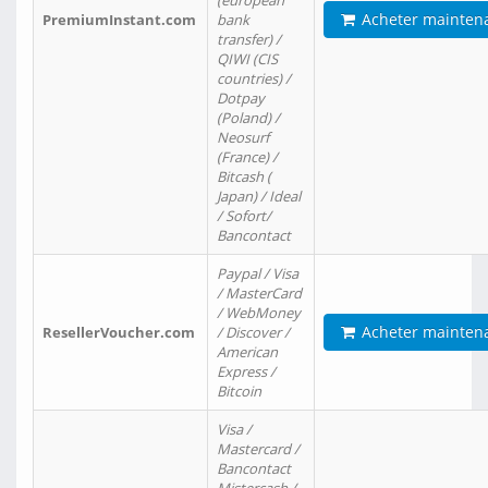
(european
Acheter mainten
PremiumInstant.com
bank
transfer) /
QIWI (CIS
countries) /
Dotpay
(Poland) /
Neosurf
(France) /
Bitcash (
Japan) / Ideal
/ Sofort/
Bancontact
Paypal / Visa
/ MasterCard
/ WebMoney
Acheter mainten
ResellerVoucher.com
/ Discover /
American
Express /
Bitcoin
Visa /
Mastercard /
Bancontact