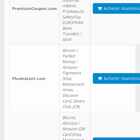
(EasyPay,
mBank,
Acheter mainten
PremiumCoupon.com
Przelewy24,
SafetyPay,
EUROPEAN
Bank
Transfer) /
Skrill
Bitcoin /
Perfect
Money /
Amazon
Payments
Acheter mainten
PlusInstant.com
(Visa,
Mastercard,
Amex,
Discover
Card, Diners
Club, JCB)
Bitcoin,
Altcoins /
Amazon Gift
Card (Visa,