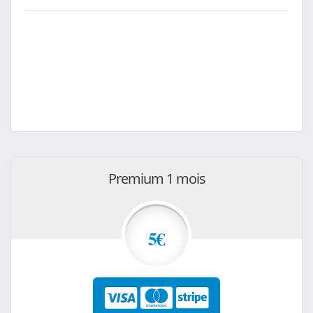
Premium 1 mois
5€