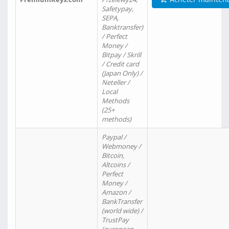
Safetypay,
SEPA,
Banktransfer)
/ Perfect
Money /
Bitpay / Skrill
/ Credit card
(Japan Only) /
Neteller /
Local
Methods
(25+
methods)
Paypal /
Webmoney /
Bitcoin,
Altcoins /
Perfect
Money /
Amazon /
BankTransfer
(world wide) /
TrustPay