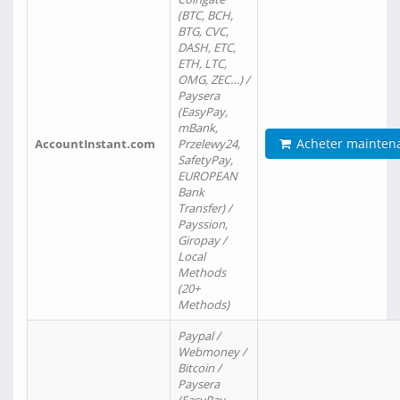
(BTC, BCH,
BTG, CVC,
DASH, ETC,
ETH, LTC,
OMG, ZEC…) /
Paysera
(EasyPay,
mBank,
Acheter mainten
AccountInstant.com
Przelewy24,
SafetyPay,
EUROPEAN
Bank
Transfer) /
Payssion,
Giropay /
Local
Methods
(20+
Methods)
Paypal /
Webmoney /
Bitcoin /
Paysera