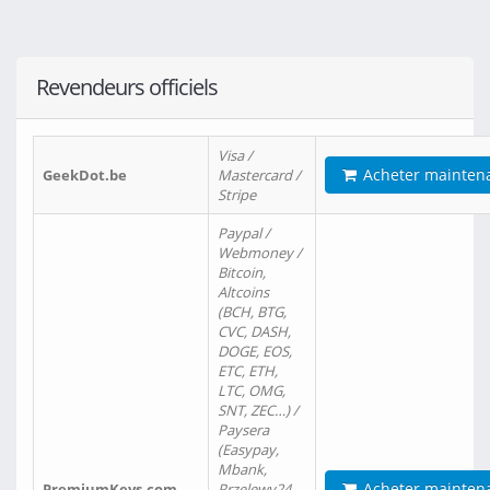
Revendeurs officiels
Visa /
Acheter mainten
GeekDot.be
Mastercard /
Stripe
Paypal /
Webmoney /
Bitcoin,
Altcoins
(BCH, BTG,
CVC, DASH,
DOGE, EOS,
ETC, ETH,
LTC, OMG,
SNT, ZEC…) /
Paysera
(Easypay,
Mbank,
Acheter mainten
PremiumKeys.com
Przelewy24,