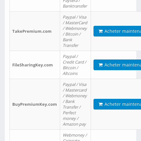
Paysera /
Banktransfer
Paypal / Visa
/ MasterCard
/ Webmoney
Acheter mainten
TakePremium.com
/ Bitcoin /
Bank
Transfer
Paypal /
Credit Card /
Acheter mainten
FileSharingKey.com
Bitcoin /
Altcoins
Paypal / Visa
/ Mastercard
/ Webmoney
/ Bank
Acheter mainten
BuyPremiumKey.com
Transfer /
Perfect
money /
Amazon pay
Webmoney /
Coingate