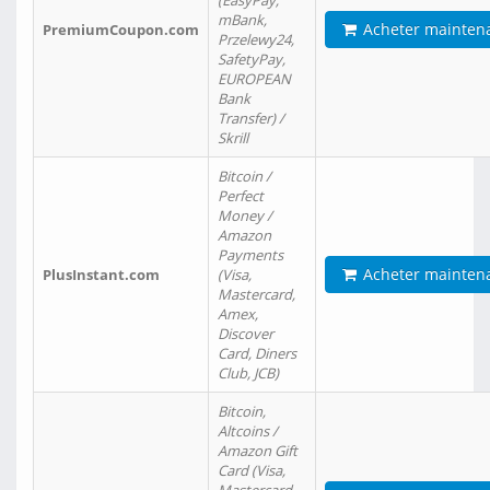
(EasyPay,
mBank,
Acheter mainten
PremiumCoupon.com
Przelewy24,
SafetyPay,
EUROPEAN
Bank
Transfer) /
Skrill
Bitcoin /
Perfect
Money /
Amazon
Payments
Acheter mainten
PlusInstant.com
(Visa,
Mastercard,
Amex,
Discover
Card, Diners
Club, JCB)
Bitcoin,
Altcoins /
Amazon Gift
Card (Visa,