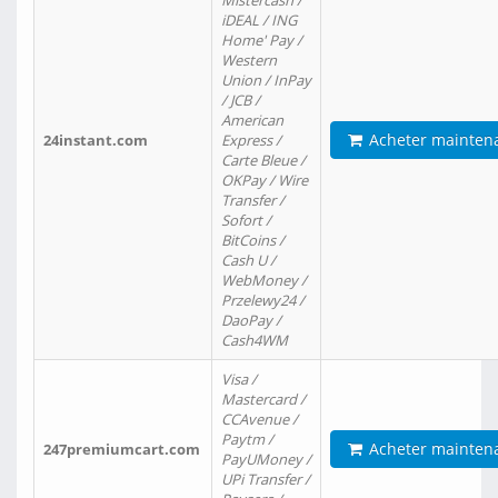
Mistercash /
iDEAL / ING
Home' Pay /
Western
Union / InPay
/ JCB /
American
Acheter mainten
24instant.com
Express /
Carte Bleue /
OKPay / Wire
Transfer /
Sofort /
BitCoins /
Cash U /
WebMoney /
Przelewy24 /
DaoPay /
Cash4WM
Visa /
Mastercard /
CCAvenue /
Paytm /
Acheter mainten
247premiumcart.com
PayUMoney /
UPi Transfer /