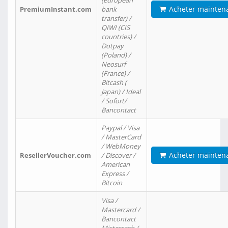
(european
Acheter mainten
PremiumInstant.com
bank
transfer) /
QIWI (CIS
countries) /
Dotpay
(Poland) /
Neosurf
(France) /
Bitcash (
Japan) / Ideal
/ Sofort/
Bancontact
Paypal / Visa
/ MasterCard
/ WebMoney
Acheter mainten
ResellerVoucher.com
/ Discover /
American
Express /
Bitcoin
Visa /
Mastercard /
Bancontact