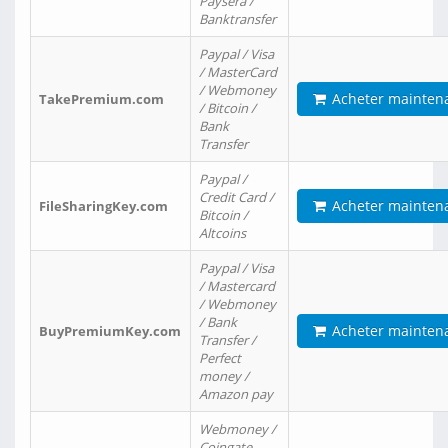
Paysera /
Banktransfer
Paypal / Visa
/ MasterCard
/ Webmoney
Acheter mainten
TakePremium.com
/ Bitcoin /
Bank
Transfer
Paypal /
Credit Card /
Acheter mainten
FileSharingKey.com
Bitcoin /
Altcoins
Paypal / Visa
/ Mastercard
/ Webmoney
/ Bank
Acheter mainten
BuyPremiumKey.com
Transfer /
Perfect
money /
Amazon pay
Webmoney /
Coingate