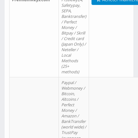
Safetypay,
SEPA,
Banktransfer)
/ Perfect
Money /
Bitpay / Skrill
/ Credit card
(Japan Only) /
Neteller /
Local
Methods
(25+
methods)
Paypal /
Webmoney /
Bitcoin,
Altcoins /
Perfect
Money /
Amazon /
BankTransfer
(world wide) /
TrustPay