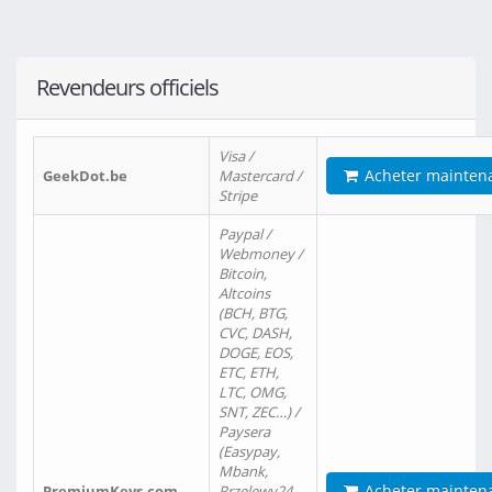
Revendeurs officiels
Visa /
Acheter mainten
GeekDot.be
Mastercard /
Stripe
Paypal /
Webmoney /
Bitcoin,
Altcoins
(BCH, BTG,
CVC, DASH,
DOGE, EOS,
ETC, ETH,
LTC, OMG,
SNT, ZEC…) /
Paysera
(Easypay,
Mbank,
Acheter mainten
PremiumKeys.com
Przelewy24,