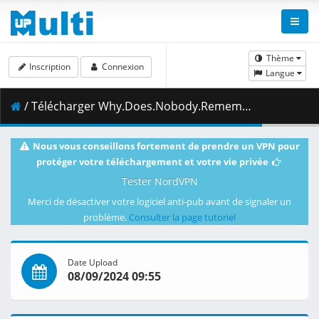
Thème
Inscription
Connexion
Langue
/ Télécharger Why.Does.Nobody.Remember.Me.in.This.World.S01E09.Episode.9.1080p.NF.WEB-DL.JPN.DDP2.0.H.264.MSubs-ToonsHub.mkv.001 ( 429.26 MB )
Nous vous conseillons fortement de prendre un VPN pour
protéger votre téléchargement et votre vie privée
Tester NordVPN
Merci de désactiver votre logiciel anti-pub avant de signaler un
problème.
Consulter la page tutoriel
Date Upload
08/09/2024 09:55