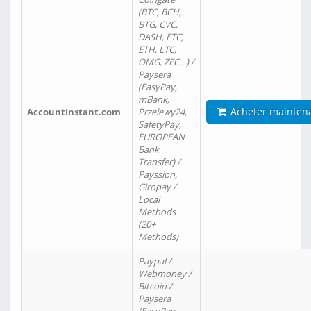
(BTC, BCH,
BTG, CVC,
DASH, ETC,
ETH, LTC,
OMG, ZEC…) /
Paysera
(EasyPay,
mBank,
Acheter mainten
AccountInstant.com
Przelewy24,
SafetyPay,
EUROPEAN
Bank
Transfer) /
Payssion,
Giropay /
Local
Methods
(20+
Methods)
Paypal /
Webmoney /
Bitcoin /
Paysera