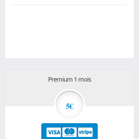
Premium 1 mois
5€