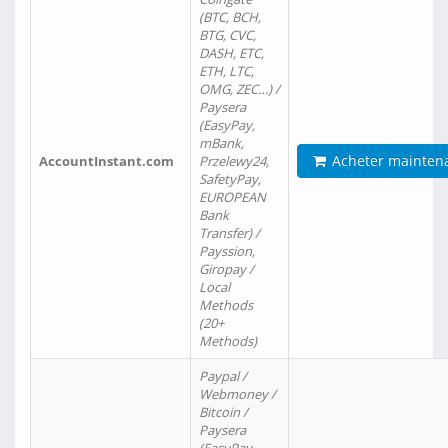
(BTC, BCH,
BTG, CVC,
DASH, ETC,
ETH, LTC,
OMG, ZEC…) /
Paysera
(EasyPay,
mBank,
Acheter mainten
AccountInstant.com
Przelewy24,
SafetyPay,
EUROPEAN
Bank
Transfer) /
Payssion,
Giropay /
Local
Methods
(20+
Methods)
Paypal /
Webmoney /
Bitcoin /
Paysera