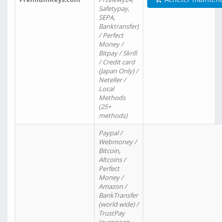
Safetypay,
SEPA,
Banktransfer)
/ Perfect
Money /
Bitpay / Skrill
/ Credit card
(Japan Only) /
Neteller /
Local
Methods
(25+
methods)
Paypal /
Webmoney /
Bitcoin,
Altcoins /
Perfect
Money /
Amazon /
BankTransfer
(world wide) /
TrustPay