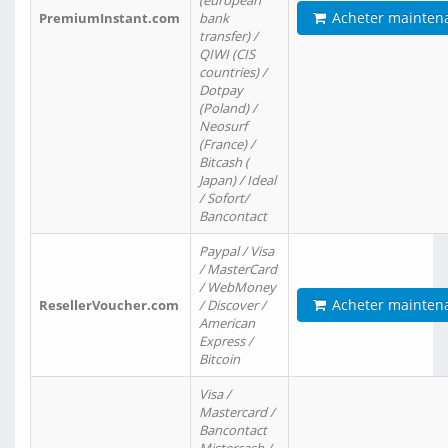
(european
Acheter mainten
PremiumInstant.com
bank
transfer) /
QIWI (CIS
countries) /
Dotpay
(Poland) /
Neosurf
(France) /
Bitcash (
Japan) / Ideal
/ Sofort/
Bancontact
Paypal / Visa
/ MasterCard
/ WebMoney
Acheter mainten
ResellerVoucher.com
/ Discover /
American
Express /
Bitcoin
Visa /
Mastercard /
Bancontact