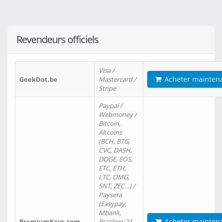
Revendeurs officiels
Visa /
Acheter mainten
GeekDot.be
Mastercard /
Stripe
Paypal /
Webmoney /
Bitcoin,
Altcoins
(BCH, BTG,
CVC, DASH,
DOGE, EOS,
ETC, ETH,
LTC, OMG,
SNT, ZEC…) /
Paysera
(Easypay,
Mbank,
Acheter mainten
PremiumKeys.com
Przelewy24,