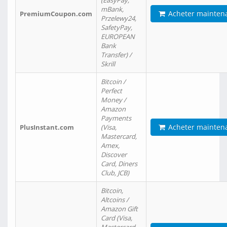
(EasyPay,
mBank,
Acheter mainten
PremiumCoupon.com
Przelewy24,
SafetyPay,
EUROPEAN
Bank
Transfer) /
Skrill
Bitcoin /
Perfect
Money /
Amazon
Payments
Acheter mainten
PlusInstant.com
(Visa,
Mastercard,
Amex,
Discover
Card, Diners
Club, JCB)
Bitcoin,
Altcoins /
Amazon Gift
Card (Visa,