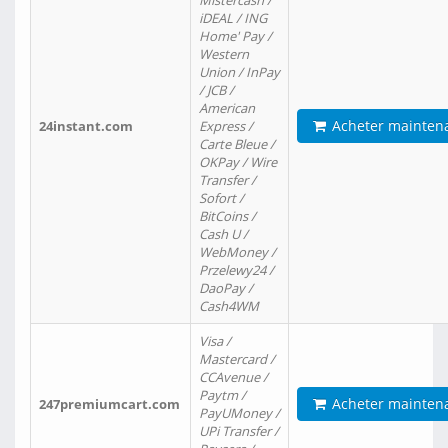
Mistercash /
iDEAL / ING
Home' Pay /
Western
Union / InPay
/ JCB /
American
Acheter mainten
24instant.com
Express /
Carte Bleue /
OKPay / Wire
Transfer /
Sofort /
BitCoins /
Cash U /
WebMoney /
Przelewy24 /
DaoPay /
Cash4WM
Visa /
Mastercard /
CCAvenue /
Paytm /
Acheter mainten
247premiumcart.com
PayUMoney /
UPi Transfer /