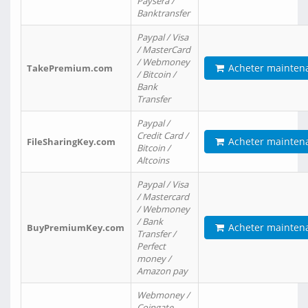
Paysera /
Banktransfer
Paypal / Visa
/ MasterCard
/ Webmoney
Acheter mainten
TakePremium.com
/ Bitcoin /
Bank
Transfer
Paypal /
Credit Card /
Acheter mainten
FileSharingKey.com
Bitcoin /
Altcoins
Paypal / Visa
/ Mastercard
/ Webmoney
/ Bank
Acheter mainten
BuyPremiumKey.com
Transfer /
Perfect
money /
Amazon pay
Webmoney /
Coingate