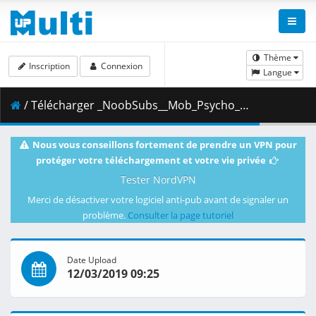
Thème
Inscription
Connexion
Langue
/ Télécharger _NoobSubs__Mob_Psycho_100_09__1080p_Blu-ray_Dual_Audio_8bit_AC3__91F4249A_.mkv.001 ( 477.94 MB )
Nous vous conseillons fortement de prendre un VPN pour
protéger votre téléchargement et votre vie privée
Tester NordVPN
Merci de désactiver votre logiciel anti-pub avant de signaler un
problème.
Consulter la page tutoriel
Date Upload
12/03/2019 09:25