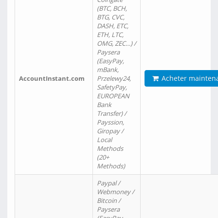
(BTC, BCH,
BTG, CVC,
DASH, ETC,
ETH, LTC,
OMG, ZEC…) /
Paysera
(EasyPay,
mBank,
Acheter mainten
AccountInstant.com
Przelewy24,
SafetyPay,
EUROPEAN
Bank
Transfer) /
Payssion,
Giropay /
Local
Methods
(20+
Methods)
Paypal /
Webmoney /
Bitcoin /
Paysera