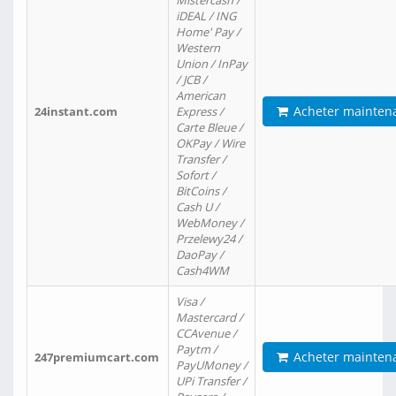
Mistercash /
iDEAL / ING
Home' Pay /
Western
Union / InPay
/ JCB /
American
Acheter mainten
24instant.com
Express /
Carte Bleue /
OKPay / Wire
Transfer /
Sofort /
BitCoins /
Cash U /
WebMoney /
Przelewy24 /
DaoPay /
Cash4WM
Visa /
Mastercard /
CCAvenue /
Paytm /
Acheter mainten
247premiumcart.com
PayUMoney /
UPi Transfer /