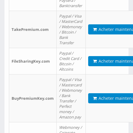
Paysera /
Banktransfer
Paypal / Visa
/ MasterCard
/ Webmoney
Acheter mainten
TakePremium.com
/ Bitcoin /
Bank
Transfer
Paypal /
Credit Card /
Acheter mainten
FileSharingKey.com
Bitcoin /
Altcoins
Paypal / Visa
/ Mastercard
/ Webmoney
/ Bank
Acheter mainten
BuyPremiumKey.com
Transfer /
Perfect
money /
Amazon pay
Webmoney /
Coingate