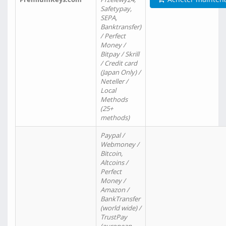
Safetypay,
SEPA,
Banktransfer)
/ Perfect
Money /
Bitpay / Skrill
/ Credit card
(Japan Only) /
Neteller /
Local
Methods
(25+
methods)
Paypal /
Webmoney /
Bitcoin,
Altcoins /
Perfect
Money /
Amazon /
BankTransfer
(world wide) /
TrustPay