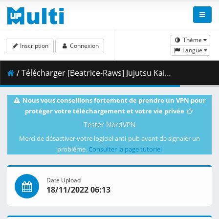
Thème
Inscription
Connexion
Langue
/ Télécharger [Beatrice-Raws] Jujutsu Kaisen 0 [BDRip 1920x804 HEVC FLAC].mkv.007 ( 481.58 MB )
Nous vous conseillons fortement de prendre un VPN pour
protéger votre téléchargement et votre vie privée
Tester NordVPN
Merci de désactiver votre logiciel anti-pub avant de signaler un
problème.
Consulter la page tutoriel
Date Upload
18/11/2022 06:13