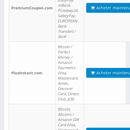
(EasyPay,
mBank,
Acheter mainten
PremiumCoupon.com
Przelewy24,
SafetyPay,
EUROPEAN
Bank
Transfer) /
Skrill
Bitcoin /
Perfect
Money /
Amazon
Payments
Acheter mainten
PlusInstant.com
(Visa,
Mastercard,
Amex,
Discover
Card, Diners
Club, JCB)
Bitcoin,
Altcoins /
Amazon Gift
Card (Visa,