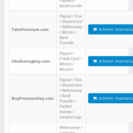
Paysera /
Banktransfer
Paypal / Visa
/ MasterCard
/ Webmoney
Acheter mainten
TakePremium.com
/ Bitcoin /
Bank
Transfer
Paypal /
Credit Card /
Acheter mainten
FileSharingKey.com
Bitcoin /
Altcoins
Paypal / Visa
/ Mastercard
/ Webmoney
/ Bank
Acheter mainten
BuyPremiumKey.com
Transfer /
Perfect
money /
Amazon pay
Webmoney /
Coingate