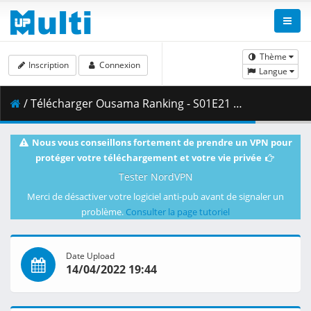
Thème
Inscription
Connexion
Langue
/ Télécharger Ousama Ranking - S01E21 - MULTi 1080p WEB x264 -NanDesuKa (CR).mkv.003 ( 478.07 MB )
Nous vous conseillons fortement de prendre un VPN pour
protéger votre téléchargement et votre vie privée
Tester NordVPN
Merci de désactiver votre logiciel anti-pub avant de signaler un
problème.
Consulter la page tutoriel
Date Upload
14/04/2022 19:44