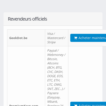
Revendeurs officiels
Visa /
Acheter mainten
GeekDot.be
Mastercard /
Stripe
Paypal /
Webmoney /
Bitcoin,
Altcoins
(BCH, BTG,
CVC, DASH,
DOGE, EOS,
ETC, ETH,
LTC, OMG,
SNT, ZEC…) /
Paysera
(Easypay,
Mbank,
Acheter mainten
PremiumKeys.com
Przelewy24,