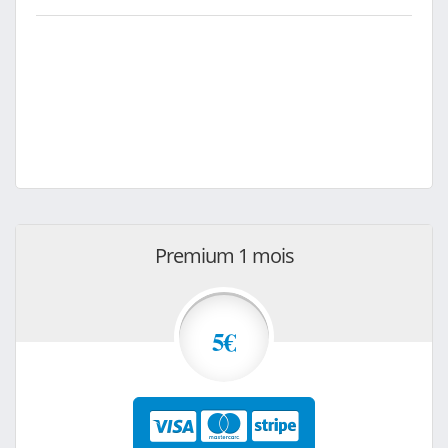
Premium 1 mois
5€