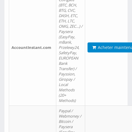
(BTC, BCH,
BTG, CVC,
DASH, ETC,
ETH, LTC,
OMG, ZEC…) /
Paysera
(EasyPay,
mBank,
Acheter mainten
AccountInstant.com
Przelewy24,
SafetyPay,
EUROPEAN
Bank
Transfer) /
Payssion,
Giropay /
Local
Methods
(20+
Methods)
Paypal /
Webmoney /
Bitcoin /
Paysera