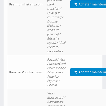
(european
Acheter mainten
PremiumInstant.com
bank
transfer) /
QIWI (CIS
countries) /
Dotpay
(Poland) /
Neosurf
(France) /
Bitcash (
Japan) / Ideal
/ Sofort/
Bancontact
Paypal / Visa
/ MasterCard
/ WebMoney
Acheter mainten
ResellerVoucher.com
/ Discover /
American
Express /
Bitcoin
Visa /
Mastercard /
Bancontact