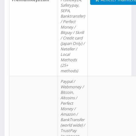
Safetypay,
SEPA,
Banktransfer)
/ Perfect
Money /
Bitpay / Skrill
/ Credit card
(Japan Only) /
Neteller /
Local
Methods
(25+
methods)
Paypal /
Webmoney /
Bitcoin,
Altcoins /
Perfect
Money /
Amazon /
BankTransfer
(world wide) /
TrustPay