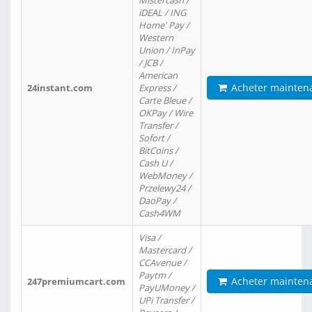
Mistercash /
iDEAL / ING
Home' Pay /
Western
Union / InPay
/ JCB /
American
Acheter mainten
24instant.com
Express /
Carte Bleue /
OKPay / Wire
Transfer /
Sofort /
BitCoins /
Cash U /
WebMoney /
Przelewy24 /
DaoPay /
Cash4WM
Visa /
Mastercard /
CCAvenue /
Paytm /
Acheter mainten
247premiumcart.com
PayUMoney /
UPi Transfer /