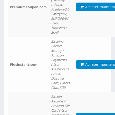
(EasyPay,
mBank,
Acheter mainten
PremiumCoupon.com
Przelewy24,
SafetyPay,
EUROPEAN
Bank
Transfer) /
Skrill
Bitcoin /
Perfect
Money /
Amazon
Payments
Acheter mainten
PlusInstant.com
(Visa,
Mastercard,
Amex,
Discover
Card, Diners
Club, JCB)
Bitcoin,
Altcoins /
Amazon Gift
Card (Visa,