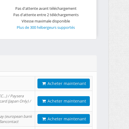
Pas d'attente avant téléchargement
Pas d'attente entre 2 téléchargements
Vitesse maximale disponible
Plus de 300 hébergeurs supportés
Acheter maintenant
EC…) / Paysera
Acheter maintenant
card (Japan Only) /
tPay (european bank
Acheter maintenant
/ Bancontact