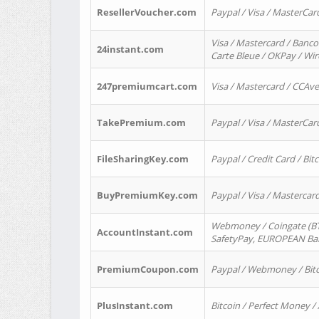
ResellerVoucher.com
Paypal / Visa / MasterCar
Visa / Mastercard / Banco
24instant.com
Carte Bleue / OKPay / Wi
247premiumcart.com
Visa / Mastercard / CCAv
TakePremium.com
Paypal / Visa / MasterCar
FileSharingKey.com
Paypal / Credit Card / Bitc
BuyPremiumKey.com
Paypal / Visa / Masterca
Webmoney / Coingate (BTC
AccountInstant.com
SafetyPay, EUROPEAN Bank
PremiumCoupon.com
Paypal / Webmoney / Bitc
PlusInstant.com
Bitcoin / Perfect Money /