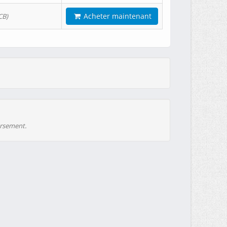
Acheter maintenant
CB)
ursement.