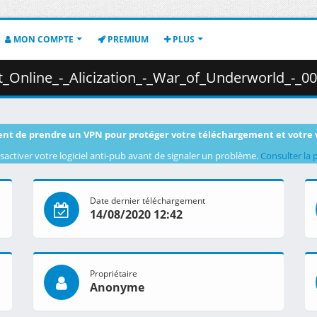
MON COMPTE
PREMIUM
PLUS
zation_-_War_of_Underworld_-_00__1080p__Multiple_Subtitle_.mkv.002 
nt de prendre un VPN pour protéger votre téléchargement et votre 
sactiver votre logiciel anti-pub avant de signaler un problème.
Consulter la 
Date dernier téléchargement
14/08/2020 12:42
Propriétaire
Anonyme