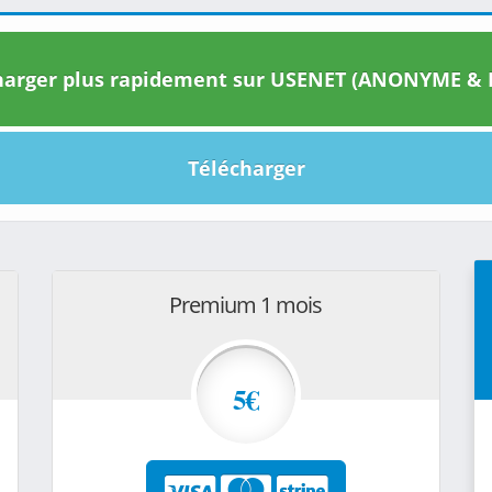
arger plus rapidement sur USENET (ANONYME & I
Télécharger
Premium 1 mois
5€