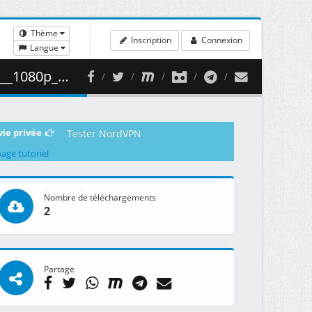
Thème
Inscription
Connexion
Langue
( 454.79 MB )
vie privée
Tester NordVPN
page tutoriel
Nombre de téléchargements
2
Partage