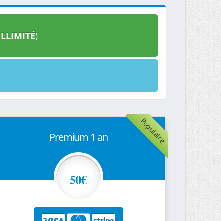
LLIMITÉ)
Populaire
Premium 1 an
50€