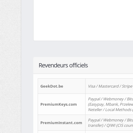
Revendeurs officiels
GeekDot.be
Visa / Mastercard / Stripe
Paypal / Webmoney / Bitc
PremiumKeys.com
(Easypay, Mbank, Przelewy2
Neteller / Local Methods
Paypal / Webmoney / Bitc
PremiumInstant.com
transfer) / QIWI (CIS coun