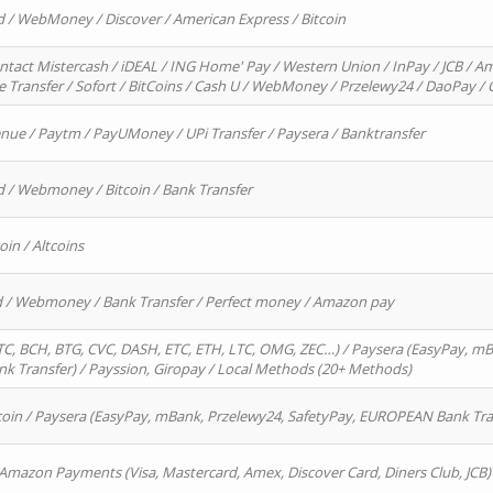
d / WebMoney / Discover / American Express / Bitcoin
ntact Mistercash / iDEAL / ING Home' Pay / Western Union / InPay / JCB / Am
re Transfer / Sofort / BitCoins / Cash U / WebMoney / Przelewy24 / DaoPay 
enue / Paytm / PayUMoney / UPi Transfer / Paysera / Banktransfer
d / Webmoney / Bitcoin / Bank Transfer
oin / Altcoins
rd / Webmoney / Bank Transfer / Perfect money / Amazon pay
, BCH, BTG, CVC, DASH, ETC, ETH, LTC, OMG, ZEC…) / Paysera (EasyPay, mB
 Transfer) / Payssion, Giropay / Local Methods (20+ Methods)
oin / Paysera (EasyPay, mBank, Przelewy24, SafetyPay, EUROPEAN Bank Transf
 Amazon Payments (Visa, Mastercard, Amex, Discover Card, Diners Club, JCB)