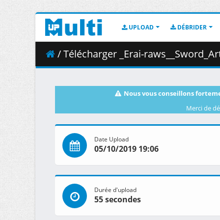
UPLOAD
DÉBRIDER
/ Télécharger _Erai-raws__Sword_Art_Online_-_Alici
Nous vous conseillons forteme
Merci de dé
Date Upload
05/10/2019 19:06
Durée d'upload
55 secondes