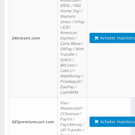
Mistercash /
iDEAL / ING
Home' Pay /
Western
Union / InPay
/ JCB /
American
Acheter mainten
24instant.com
Express /
Carte Bleue /
OKPay / Wire
Transfer /
Sofort /
BitCoins /
Cash U /
WebMoney /
Przelewy24 /
DaoPay /
Cash4WM
Visa /
Mastercard /
CCAvenue /
Paytm /
Acheter mainten
247premiumcart.com
PayUMoney /
UPi Transfer /