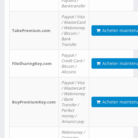
Paysera /
Banktransfer
Paypal / Visa
/ MasterCard
/ Webmoney
Acheter mainten
TakePremium.com
/ Bitcoin /
Bank
Transfer
Paypal /
Credit Card /
Acheter mainten
FileSharingKey.com
Bitcoin /
Altcoins
Paypal / Visa
/ Mastercard
/ Webmoney
/ Bank
Acheter mainten
BuyPremiumKey.com
Transfer /
Perfect
money /
Amazon pay
Webmoney /
Coingate