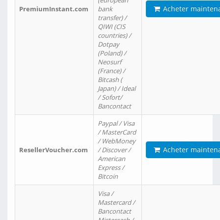
(european
Acheter mainten
PremiumInstant.com
bank
transfer) /
QIWI (CIS
countries) /
Dotpay
(Poland) /
Neosurf
(France) /
Bitcash (
Japan) / Ideal
/ Sofort/
Bancontact
Paypal / Visa
/ MasterCard
/ WebMoney
Acheter mainten
ResellerVoucher.com
/ Discover /
American
Express /
Bitcoin
Visa /
Mastercard /
Bancontact