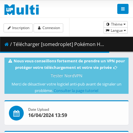
Thème
Inscription
Connexion
Langue
/ Télécharger [somedroplet] Pokémon Horizons - 021 v2 [526AFD7F].mkv.001 ( 274.13 MB )
Nous vous conseillons fortement de prendre un VPN pour
protéger votre téléchargement et votre vie privée
Tester NordVPN
Merci de désactiver votre logiciel anti-pub avant de signaler un
problème.
Consulter la page tutoriel
Date Upload
16/04/2024 13:59