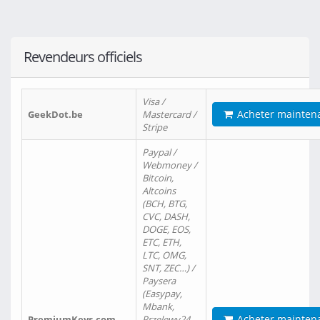
Revendeurs officiels
Visa /
Acheter mainten
GeekDot.be
Mastercard /
Stripe
Paypal /
Webmoney /
Bitcoin,
Altcoins
(BCH, BTG,
CVC, DASH,
DOGE, EOS,
ETC, ETH,
LTC, OMG,
SNT, ZEC…) /
Paysera
(Easypay,
Mbank,
Acheter mainten
PremiumKeys.com
Przelewy24,