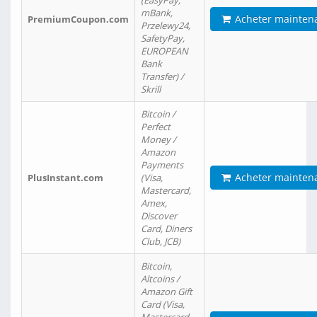
(EasyPay,
mBank,
Acheter mainten
PremiumCoupon.com
Przelewy24,
SafetyPay,
EUROPEAN
Bank
Transfer) /
Skrill
Bitcoin /
Perfect
Money /
Amazon
Payments
Acheter mainten
PlusInstant.com
(Visa,
Mastercard,
Amex,
Discover
Card, Diners
Club, JCB)
Bitcoin,
Altcoins /
Amazon Gift
Card (Visa,