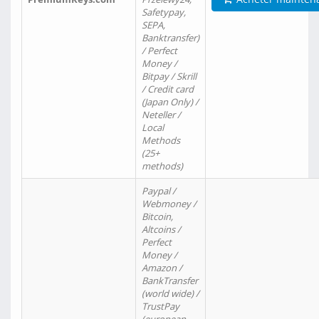
Safetypay,
SEPA,
Banktransfer)
/ Perfect
Money /
Bitpay / Skrill
/ Credit card
(Japan Only) /
Neteller /
Local
Methods
(25+
methods)
Paypal /
Webmoney /
Bitcoin,
Altcoins /
Perfect
Money /
Amazon /
BankTransfer
(world wide) /
TrustPay