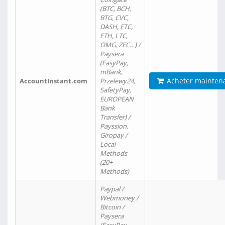
(BTC, BCH,
BTG, CVC,
DASH, ETC,
ETH, LTC,
OMG, ZEC…) /
Paysera
(EasyPay,
mBank,
Acheter mainten
AccountInstant.com
Przelewy24,
SafetyPay,
EUROPEAN
Bank
Transfer) /
Payssion,
Giropay /
Local
Methods
(20+
Methods)
Paypal /
Webmoney /
Bitcoin /
Paysera