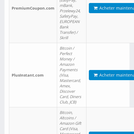
(EasyPay,
mBank,
Acheter mainten
PremiumCoupon.com
Przelewy24,
SafetyPay,
EUROPEAN
Bank
Transfer) /
Skrill
Bitcoin /
Perfect
Money /
Amazon
Payments
Acheter mainten
PlusInstant.com
(Visa,
Mastercard,
Amex,
Discover
Card, Diners
Club, JCB)
Bitcoin,
Altcoins /
Amazon Gift
Card (Visa,