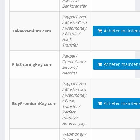
Paysera /
Banktransfer
Paypal / Visa
/ MasterCard
/ Webmoney
Acheter mainten
TakePremium.com
/ Bitcoin /
Bank
Transfer
Paypal /
Credit Card /
Acheter mainten
FileSharingKey.com
Bitcoin /
Altcoins
Paypal / Visa
/ Mastercard
/ Webmoney
/ Bank
Acheter mainten
BuyPremiumKey.com
Transfer /
Perfect
money /
Amazon pay
Webmoney /
Coingate