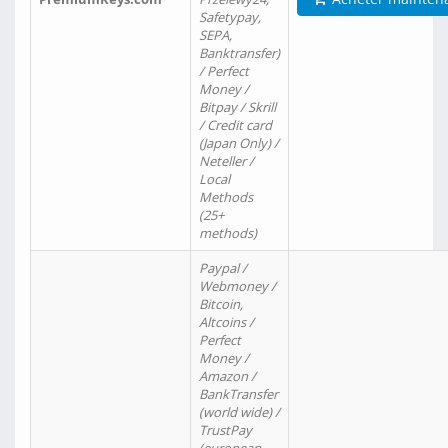
Safetypay,
SEPA,
Banktransfer)
/ Perfect
Money /
Bitpay / Skrill
/ Credit card
(Japan Only) /
Neteller /
Local
Methods
(25+
methods)
Paypal /
Webmoney /
Bitcoin,
Altcoins /
Perfect
Money /
Amazon /
BankTransfer
(world wide) /
TrustPay