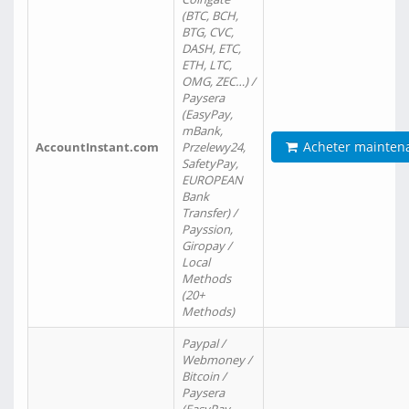
(BTC, BCH,
BTG, CVC,
DASH, ETC,
ETH, LTC,
OMG, ZEC…) /
Paysera
(EasyPay,
mBank,
Acheter mainten
AccountInstant.com
Przelewy24,
SafetyPay,
EUROPEAN
Bank
Transfer) /
Payssion,
Giropay /
Local
Methods
(20+
Methods)
Paypal /
Webmoney /
Bitcoin /
Paysera