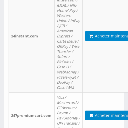
Mistercash /
iDEAL / ING
Home' Pay /
Western
Union / InPay
/ JCB /
American
Acheter mainten
24instant.com
Express /
Carte Bleue /
OKPay / Wire
Transfer /
Sofort /
BitCoins /
Cash U /
WebMoney /
Przelewy24 /
DaoPay /
Cash4WM
Visa /
Mastercard /
CCAvenue /
Paytm /
Acheter mainten
247premiumcart.com
PayUMoney /
UPi Transfer /