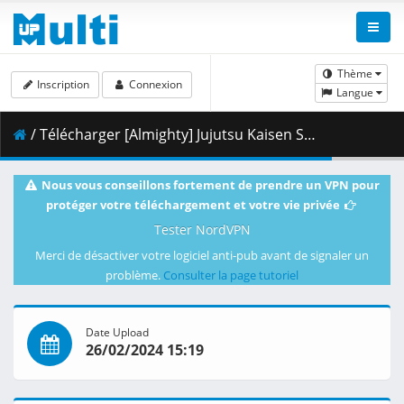
Thème
Inscription
Connexion
Langue
/ Télécharger [Almighty] Jujutsu Kaisen S2 - 14 [BD 1920x1080 x264 FLAC].mkv.001 ( 491.63 MB )
Nous vous conseillons fortement de prendre un VPN pour
protéger votre téléchargement et votre vie privée
Tester NordVPN
Merci de désactiver votre logiciel anti-pub avant de signaler un
problème.
Consulter la page tutoriel
Date Upload
26/02/2024 15:19