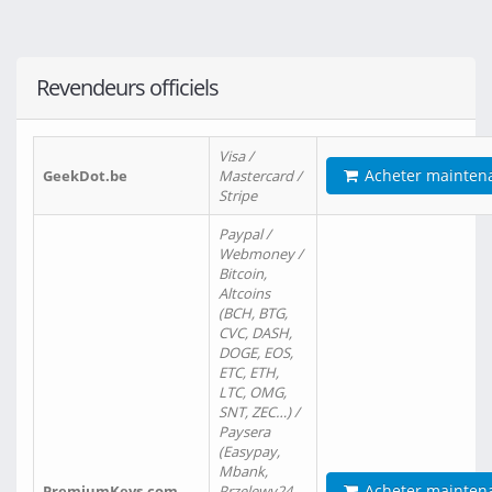
Revendeurs officiels
Visa /
Acheter mainten
GeekDot.be
Mastercard /
Stripe
Paypal /
Webmoney /
Bitcoin,
Altcoins
(BCH, BTG,
CVC, DASH,
DOGE, EOS,
ETC, ETH,
LTC, OMG,
SNT, ZEC…) /
Paysera
(Easypay,
Mbank,
Acheter mainten
PremiumKeys.com
Przelewy24,