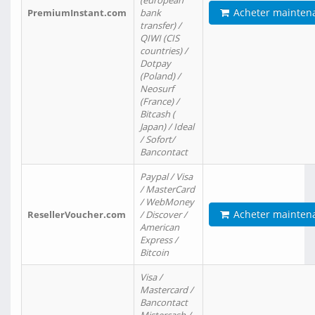
(european
Acheter mainten
PremiumInstant.com
bank
transfer) /
QIWI (CIS
countries) /
Dotpay
(Poland) /
Neosurf
(France) /
Bitcash (
Japan) / Ideal
/ Sofort/
Bancontact
Paypal / Visa
/ MasterCard
/ WebMoney
Acheter mainten
ResellerVoucher.com
/ Discover /
American
Express /
Bitcoin
Visa /
Mastercard /
Bancontact