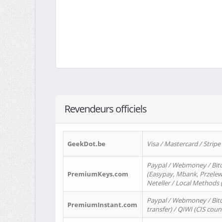
Revendeurs officiels
GeekDot.be
Visa / Mastercard / Stripe
Paypal / Webmoney / Bitc
PremiumKeys.com
(Easypay, Mbank, Przelewy2
Neteller / Local Methods
Paypal / Webmoney / Bitc
PremiumInstant.com
transfer) / QIWI (CIS coun