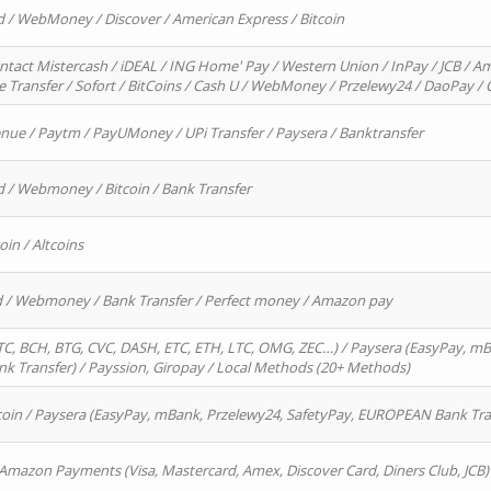
d / WebMoney / Discover / American Express / Bitcoin
ntact Mistercash / iDEAL / ING Home' Pay / Western Union / InPay / JCB / Am
re Transfer / Sofort / BitCoins / Cash U / WebMoney / Przelewy24 / DaoPay 
enue / Paytm / PayUMoney / UPi Transfer / Paysera / Banktransfer
d / Webmoney / Bitcoin / Bank Transfer
oin / Altcoins
rd / Webmoney / Bank Transfer / Perfect money / Amazon pay
, BCH, BTG, CVC, DASH, ETC, ETH, LTC, OMG, ZEC…) / Paysera (EasyPay, mB
 Transfer) / Payssion, Giropay / Local Methods (20+ Methods)
oin / Paysera (EasyPay, mBank, Przelewy24, SafetyPay, EUROPEAN Bank Transf
 Amazon Payments (Visa, Mastercard, Amex, Discover Card, Diners Club, JCB)