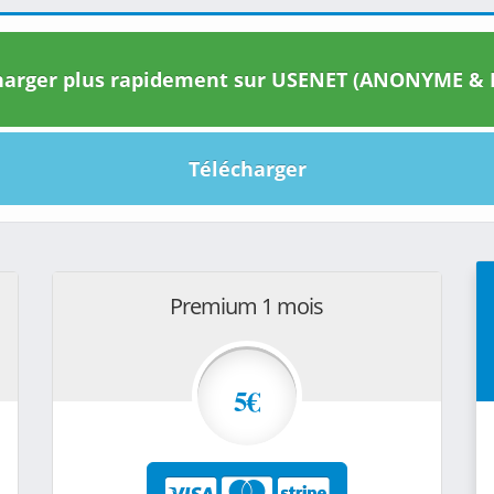
arger plus rapidement sur USENET (ANONYME & I
Télécharger
Premium 1 mois
5€