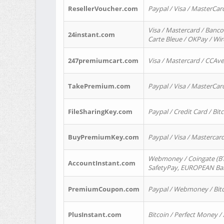
ResellerVoucher.com
Paypal / Visa / MasterCar
Visa / Mastercard / Banco
24instant.com
Carte Bleue / OKPay / Wi
247premiumcart.com
Visa / Mastercard / CCAv
TakePremium.com
Paypal / Visa / MasterCar
FileSharingKey.com
Paypal / Credit Card / Bitc
BuyPremiumKey.com
Paypal / Visa / Masterca
Webmoney / Coingate (BTC
AccountInstant.com
SafetyPay, EUROPEAN Bank
PremiumCoupon.com
Paypal / Webmoney / Bitc
PlusInstant.com
Bitcoin / Perfect Money /