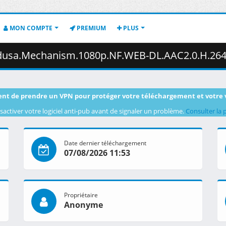
MON COMPTE
PREMIUM
PLUS
hanism.1080p.NF.WEB-DL.AAC2.0.H.264-VARYG.mkv.003 ( 34
nt de prendre un VPN pour protéger votre téléchargement et votre 
sactiver votre logiciel anti-pub avant de signaler un problème.
Consulter la 
Date dernier téléchargement
07/08/2026 11:53
Propriétaire
Anonyme