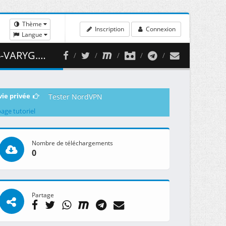
Thème
Inscription
Connexion
Langue
2.69 MB )
vie privée
Tester NordVPN
page tutoriel
Nombre de téléchargements
0
Partage