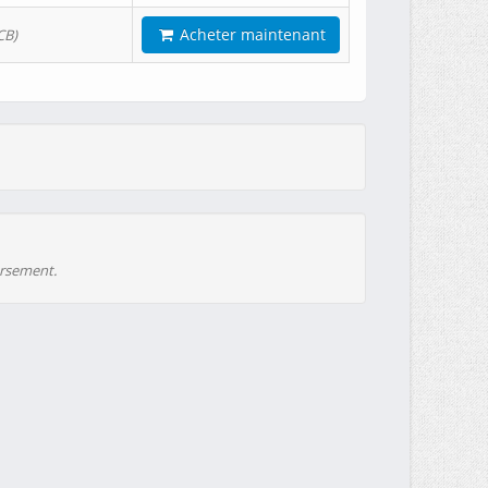
Acheter maintenant
CB)
ursement.