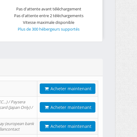
Pas d'attente avant téléchargement
Pas d'attente entre 2 téléchargements
Vitesse maximale disponible
Plus de 300 hébergeurs supportés
Acheter maintenant
EC…) / Paysera
Acheter maintenant
card (Japan Only) /
tPay (european bank
Acheter maintenant
/ Bancontact