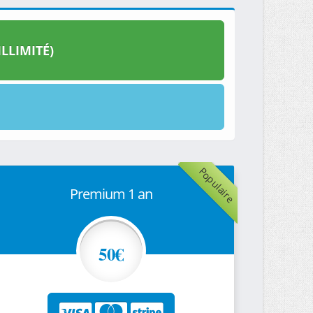
LLIMITÉ)
Populaire
Premium 1 an
50€