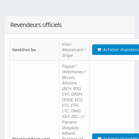
Revendeurs officiels
Visa /
Acheter mainten
GeekDot.be
Mastercard /
Stripe
Paypal /
Webmoney /
Bitcoin,
Altcoins
(BCH, BTG,
CVC, DASH,
DOGE, EOS,
ETC, ETH,
LTC, OMG,
SNT, ZEC…) /
Paysera
(Easypay,
Mbank,
Acheter mainten
PremiumKeys.com
Przelewy24,