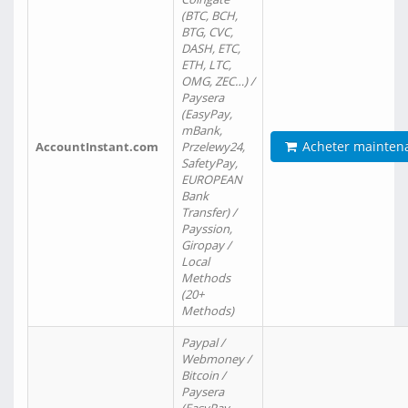
(BTC, BCH,
BTG, CVC,
DASH, ETC,
ETH, LTC,
OMG, ZEC…) /
Paysera
(EasyPay,
mBank,
Acheter mainten
AccountInstant.com
Przelewy24,
SafetyPay,
EUROPEAN
Bank
Transfer) /
Payssion,
Giropay /
Local
Methods
(20+
Methods)
Paypal /
Webmoney /
Bitcoin /
Paysera