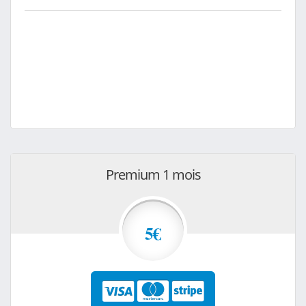
Premium 1 mois
5€