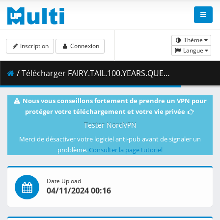
Thème
Inscription
Connexion
Langue
/ Télécharger FAIRY.TAIL.100.YEARS.QUEST.S01E15.The.Howling.Earth.1080p.CR.WEB-DL.DUAL.AAC2.0.H.264.MSubs-ToonsHub.mkv.001 ( 469.52 MB )
Nous vous conseillons fortement de prendre un VPN pour
protéger votre téléchargement et votre vie privée
Tester NordVPN
Merci de désactiver votre logiciel anti-pub avant de signaler un
problème.
Consulter la page tutoriel
Date Upload
04/11/2024 00:16