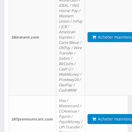
Mistercash /
iDEAL / ING
Home' Pay /
Western
Union / InPay
/ JCB /
American
Acheter mainten
24instant.com
Express /
Carte Bleue /
OKPay / Wire
Transfer /
Sofort /
BitCoins /
Cash U /
WebMoney /
Przelewy24 /
DaoPay /
Cash4WM
Visa /
Mastercard /
CCAvenue /
Paytm /
Acheter mainten
247premiumcart.com
PayUMoney /
UPi Transfer /