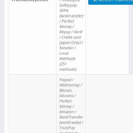
Safetypay,
SEPA,
Banktransfer)
/ Perfect
Money /
Bitpay / Skrill
/ Credit card
(Japan Only) /
Neteller /
Local
Methods
(25+
methods)
Paypal /
Webmoney /
Bitcoin,
Altcoins /
Perfect
Money /
Amazon /
BankTransfer
(world wide) /
TrustPay