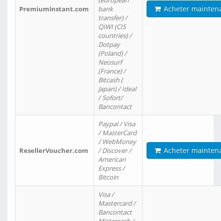
(european
Acheter mainten
PremiumInstant.com
bank
transfer) /
QIWI (CIS
countries) /
Dotpay
(Poland) /
Neosurf
(France) /
Bitcash (
Japan) / Ideal
/ Sofort/
Bancontact
Paypal / Visa
/ MasterCard
/ WebMoney
Acheter mainten
ResellerVoucher.com
/ Discover /
American
Express /
Bitcoin
Visa /
Mastercard /
Bancontact