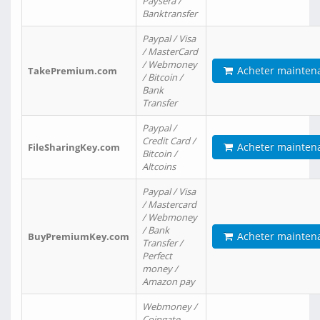
Paysera /
Banktransfer
Paypal / Visa
/ MasterCard
/ Webmoney
Acheter mainten
TakePremium.com
/ Bitcoin /
Bank
Transfer
Paypal /
Credit Card /
Acheter mainten
FileSharingKey.com
Bitcoin /
Altcoins
Paypal / Visa
/ Mastercard
/ Webmoney
/ Bank
Acheter mainten
BuyPremiumKey.com
Transfer /
Perfect
money /
Amazon pay
Webmoney /
Coingate