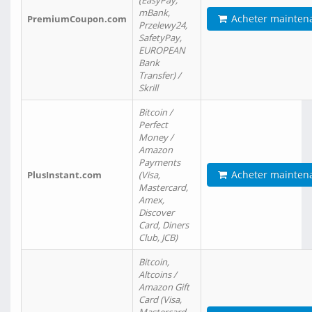
(EasyPay,
mBank,
Acheter mainten
PremiumCoupon.com
Przelewy24,
SafetyPay,
EUROPEAN
Bank
Transfer) /
Skrill
Bitcoin /
Perfect
Money /
Amazon
Payments
Acheter mainten
PlusInstant.com
(Visa,
Mastercard,
Amex,
Discover
Card, Diners
Club, JCB)
Bitcoin,
Altcoins /
Amazon Gift
Card (Visa,