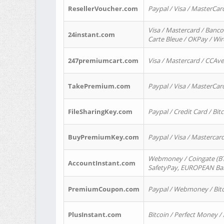
ResellerVoucher.com
Paypal / Visa / MasterCar
Visa / Mastercard / Banco
24instant.com
Carte Bleue / OKPay / Wi
247premiumcart.com
Visa / Mastercard / CCAv
TakePremium.com
Paypal / Visa / MasterCar
FileSharingKey.com
Paypal / Credit Card / Bitc
BuyPremiumKey.com
Paypal / Visa / Masterca
Webmoney / Coingate (BTC
AccountInstant.com
SafetyPay, EUROPEAN Bank
PremiumCoupon.com
Paypal / Webmoney / Bitc
PlusInstant.com
Bitcoin / Perfect Money /