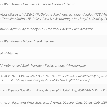
d / WebMoney / Discover / American Express / Bitcoin
ntact Mistercash / iDEAL / ING Home' Pay / Western Union / InPay / JCB / Am
re Transfer / Sofort / BitCoins / Cash U / WebMoney / Przelewy24 / DaoPay 
enue / Paytm / PayUMoney / UPi Transfer / Paysera / Banktransfer
d / Webmoney / Bitcoin / Bank Transfer
oin / Altcoins
rd / Webmoney / Bank Transfer / Perfect money / Amazon pay
, BCH, BTG, CVC, DASH, ETC, ETH, LTC, OMG, ZEC…) / Paysera (EasyPay, mB
 Transfer) / Payssion, Giropay / Local Methods (20+ Methods)
oin / Paysera (EasyPay, mBank, Przelewy24, SafetyPay, EUROPEAN Bank Transf
 Amazon Payments (Visa, Mastercard, Amex, Discover Card, Diners Club, JCB)