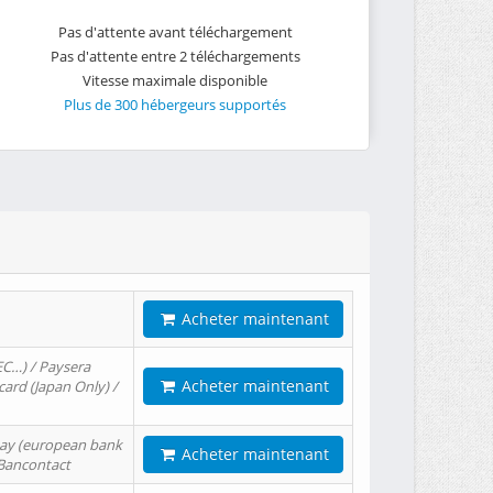
Pas d'attente avant téléchargement
Pas d'attente entre 2 téléchargements
Vitesse maximale disponible
Plus de 300 hébergeurs supportés
Acheter maintenant
EC…) / Paysera
Acheter maintenant
card (Japan Only) /
tPay (european bank
Acheter maintenant
/ Bancontact