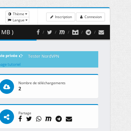
Thème
Inscription
Connexion
Langue
 MB )
vie privée
Tester NordVPN
page tutoriel
Nombre de téléchargements
2
Partage