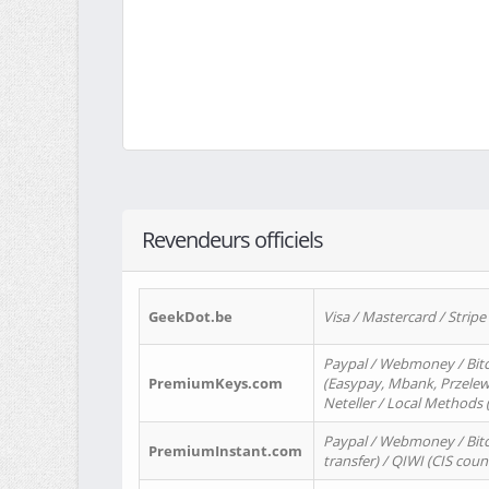
Revendeurs officiels
GeekDot.be
Visa / Mastercard / Stripe
Paypal / Webmoney / Bitc
PremiumKeys.com
(Easypay, Mbank, Przelewy2
Neteller / Local Methods
Paypal / Webmoney / Bitc
PremiumInstant.com
transfer) / QIWI (CIS coun