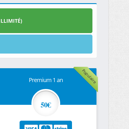
LLIMITÉ)
Populaire
Premium 1 an
50€