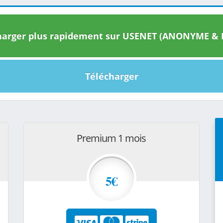
arger plus rapidement sur USENET (ANONYME & I
Télécharger
Premium 1 mois
5€