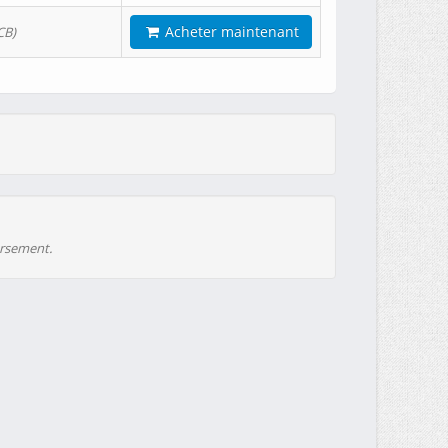
Acheter maintenant
CB)
ursement.