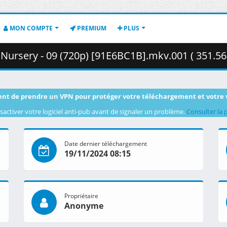
MON COMPTE
PREMIUM
PLUS
 Nursery - 09 (720p) [91E6BC1B].mkv.001 ( 351.56
nt de prendre un VPN pour protéger votre téléchargement et votre 
sactiver votre logiciel anti-pub avant de signaler un problème.
Consulter la 
Date dernier téléchargement
19/11/2024 08:15
Propriétaire
Anonyme