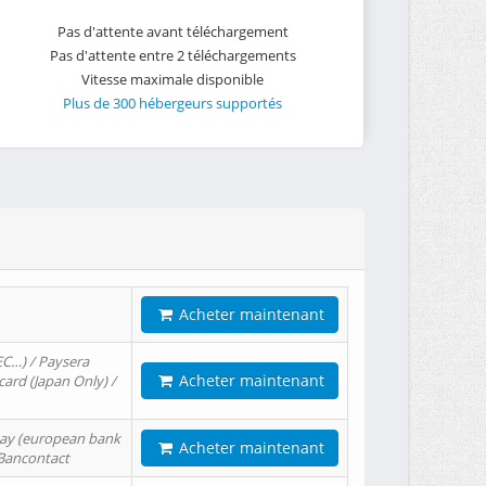
Pas d'attente avant téléchargement
Pas d'attente entre 2 téléchargements
Vitesse maximale disponible
Plus de 300 hébergeurs supportés
Acheter maintenant
EC…) / Paysera
Acheter maintenant
card (Japan Only) /
tPay (european bank
Acheter maintenant
/ Bancontact