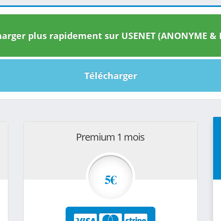
arger plus rapidement sur USENET (ANONYME & I
Télécharger
Premium 1 mois
5€