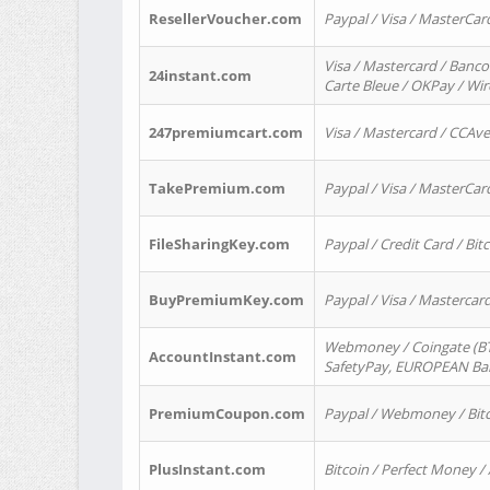
ResellerVoucher.com
Paypal / Visa / MasterCar
Visa / Mastercard / Banco
24instant.com
Carte Bleue / OKPay / Wi
247premiumcart.com
Visa / Mastercard / CCAv
TakePremium.com
Paypal / Visa / MasterCar
FileSharingKey.com
Paypal / Credit Card / Bitc
BuyPremiumKey.com
Paypal / Visa / Masterca
Webmoney / Coingate (BTC
AccountInstant.com
SafetyPay, EUROPEAN Bank
PremiumCoupon.com
Paypal / Webmoney / Bitc
PlusInstant.com
Bitcoin / Perfect Money /