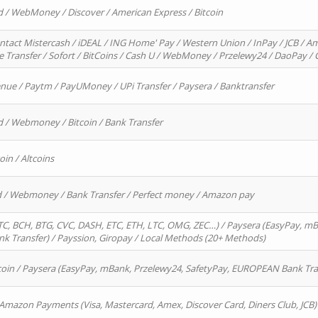
d / WebMoney / Discover / American Express / Bitcoin
ntact Mistercash / iDEAL / ING Home' Pay / Western Union / InPay / JCB / Am
re Transfer / Sofort / BitCoins / Cash U / WebMoney / Przelewy24 / DaoPay 
enue / Paytm / PayUMoney / UPi Transfer / Paysera / Banktransfer
d / Webmoney / Bitcoin / Bank Transfer
oin / Altcoins
rd / Webmoney / Bank Transfer / Perfect money / Amazon pay
, BCH, BTG, CVC, DASH, ETC, ETH, LTC, OMG, ZEC…) / Paysera (EasyPay, mB
 Transfer) / Payssion, Giropay / Local Methods (20+ Methods)
oin / Paysera (EasyPay, mBank, Przelewy24, SafetyPay, EUROPEAN Bank Transf
 Amazon Payments (Visa, Mastercard, Amex, Discover Card, Diners Club, JCB)