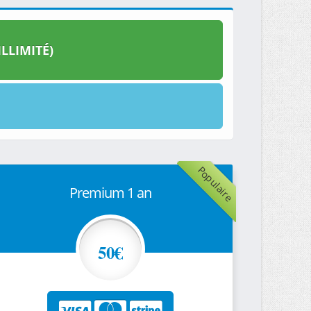
LLIMITÉ)
Populaire
Premium 1 an
50€