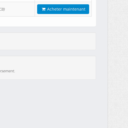
Acheter maintenant
CB)
ursement.