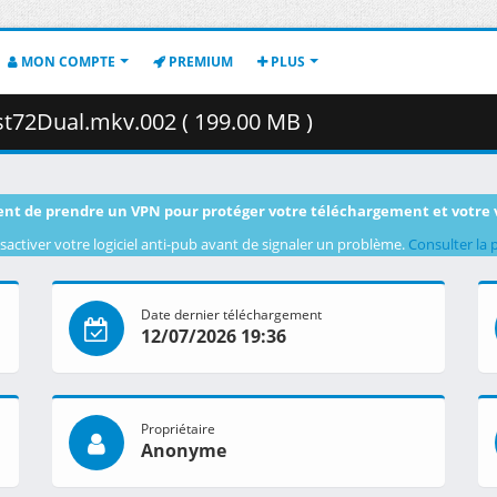
MON COMPTE
PREMIUM
PLUS
t72Dual.mkv.002 ( 199.00 MB )
nt de prendre un VPN pour protéger votre téléchargement et votre 
sactiver votre logiciel anti-pub avant de signaler un problème.
Consulter la 
Date dernier téléchargement
12/07/2026 19:36
Propriétaire
Anonyme