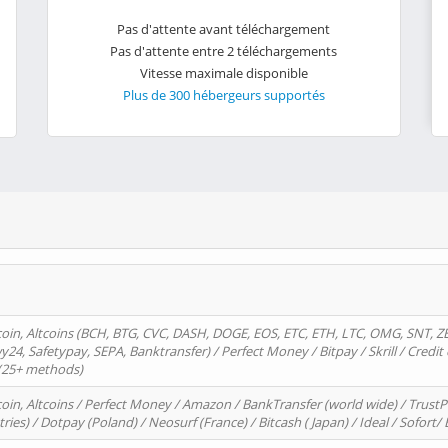
Pas d'attente avant téléchargement
Pas d'attente entre 2 téléchargements
Vitesse maximale disponible
Plus de 300 hébergeurs supportés
oin, Altcoins (BCH, BTG, CVC, DASH, DOGE, EOS, ETC, ETH, LTC, OMG, SNT, Z
4, Safetypay, SEPA, Banktransfer) / Perfect Money / Bitpay / Skrill / Credit 
 (25+ methods)
oin, Altcoins / Perfect Money / Amazon / BankTransfer (world wide) / Trus
tries) / Dotpay (Poland) / Neosurf (France) / Bitcash ( Japan) / Ideal / Sofort