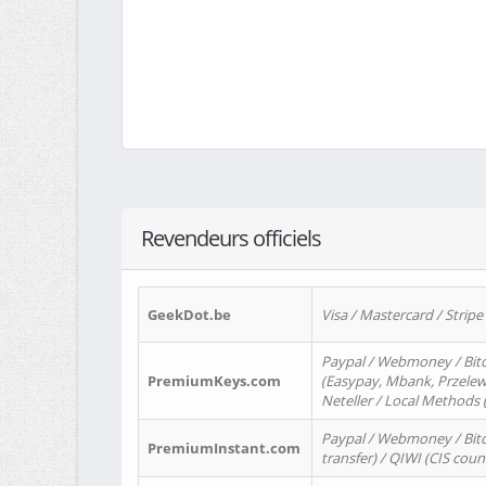
Revendeurs officiels
GeekDot.be
Visa / Mastercard / Stripe
Paypal / Webmoney / Bitc
PremiumKeys.com
(Easypay, Mbank, Przelewy2
Neteller / Local Methods
Paypal / Webmoney / Bitc
PremiumInstant.com
transfer) / QIWI (CIS coun