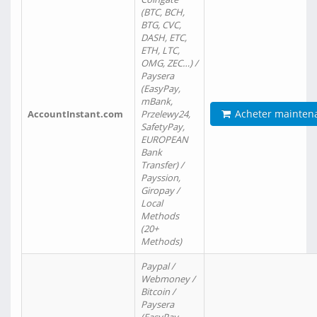
(BTC, BCH,
BTG, CVC,
DASH, ETC,
ETH, LTC,
OMG, ZEC…) /
Paysera
(EasyPay,
mBank,
Acheter mainten
AccountInstant.com
Przelewy24,
SafetyPay,
EUROPEAN
Bank
Transfer) /
Payssion,
Giropay /
Local
Methods
(20+
Methods)
Paypal /
Webmoney /
Bitcoin /
Paysera