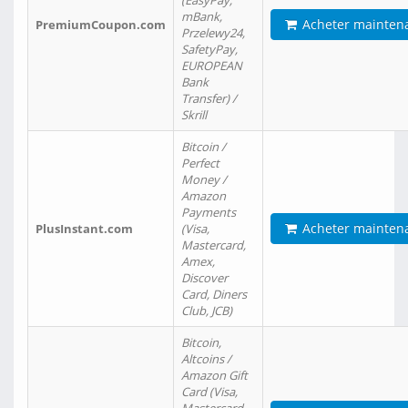
(EasyPay,
mBank,
Acheter mainten
PremiumCoupon.com
Przelewy24,
SafetyPay,
EUROPEAN
Bank
Transfer) /
Skrill
Bitcoin /
Perfect
Money /
Amazon
Payments
Acheter mainten
PlusInstant.com
(Visa,
Mastercard,
Amex,
Discover
Card, Diners
Club, JCB)
Bitcoin,
Altcoins /
Amazon Gift
Card (Visa,