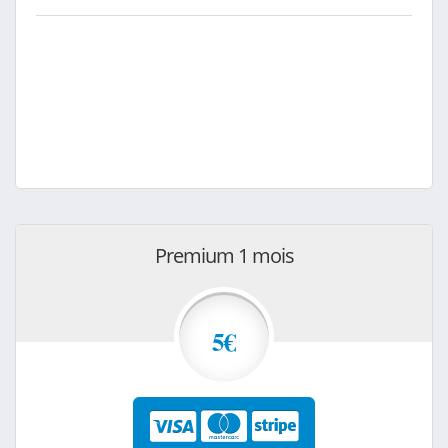
Premium 1 mois
5€