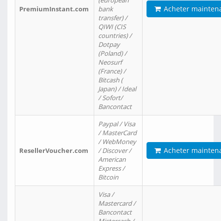
(european
Acheter mainten
PremiumInstant.com
bank
transfer) /
QIWI (CIS
countries) /
Dotpay
(Poland) /
Neosurf
(France) /
Bitcash (
Japan) / Ideal
/ Sofort/
Bancontact
Paypal / Visa
/ MasterCard
/ WebMoney
Acheter mainten
ResellerVoucher.com
/ Discover /
American
Express /
Bitcoin
Visa /
Mastercard /
Bancontact