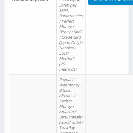
Safetypay,
SEPA,
Banktransfer)
/ Perfect
Money /
Bitpay / Skrill
/ Credit card
(Japan Only) /
Neteller /
Local
Methods
(25+
methods)
Paypal /
Webmoney /
Bitcoin,
Altcoins /
Perfect
Money /
Amazon /
BankTransfer
(world wide) /
TrustPay