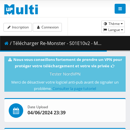
Thème
Inscription
Connexion
Langue
/ Télécharger Re-Monster - S01E10v2 - MULTi 480p WEB x264 -NanDesuKa (CR).mkv.001 ( 268.52 MB )
Nous vous conseillons fortement de prendre un VPN pour
protéger votre téléchargement et votre vie privée
Tester NordVPN
Merci de désactiver votre logiciel anti-pub avant de signaler un
problème.
Consulter la page tutoriel
Date Upload
04/06/2024 23:39