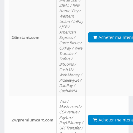
Mistercash /
iDEAL / ING
Home' Pay /
Western
Union / InPay
/ JCB /
American
Acheter mainten
24instant.com
Express /
Carte Bleue /
OKPay / Wire
Transfer /
Sofort /
BitCoins /
Cash U /
WebMoney /
Przelewy24 /
DaoPay /
Cash4WM
Visa /
Mastercard /
CCAvenue /
Paytm /
Acheter mainten
247premiumcart.com
PayUMoney /
UPi Transfer /