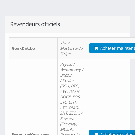
Revendeurs officiels
Visa /
Acheter mainten
GeekDot.be
Mastercard /
Stripe
Paypal /
Webmoney /
Bitcoin,
Altcoins
(BCH, BTG,
CVC, DASH,
DOGE, EOS,
ETC, ETH,
LTC, OMG,
SNT, ZEC…) /
Paysera
(Easypay,
Mbank,
Acheter mainten
PremiumKeys.com
Przelewy24,