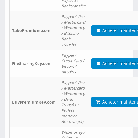
Paysera /
Banktransfer
Paypal / Visa
/ MasterCard
/ Webmoney
Acheter mainten
TakePremium.com
/ Bitcoin /
Bank
Transfer
Paypal /
Credit Card /
Acheter mainten
FileSharingKey.com
Bitcoin /
Altcoins
Paypal / Visa
/ Mastercard
/ Webmoney
/ Bank
Acheter mainten
BuyPremiumKey.com
Transfer /
Perfect
money /
Amazon pay
Webmoney /
Coingate