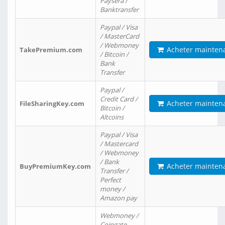
Paysera /
Banktransfer
Paypal / Visa
/ MasterCard
/ Webmoney
Acheter mainten
TakePremium.com
/ Bitcoin /
Bank
Transfer
Paypal /
Credit Card /
Acheter mainten
FileSharingKey.com
Bitcoin /
Altcoins
Paypal / Visa
/ Mastercard
/ Webmoney
/ Bank
Acheter mainten
BuyPremiumKey.com
Transfer /
Perfect
money /
Amazon pay
Webmoney /
Coingate