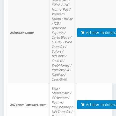
Mistercash /
iDEAL / ING
Home' Pay /
Western
Union / InPay
/ JCB /
American
Acheter mainten
24instant.com
Express /
Carte Bleue /
OKPay / Wire
Transfer /
Sofort /
BitCoins /
Cash U /
WebMoney /
Przelewy24 /
DaoPay /
Cash4WM
Visa /
Mastercard /
CCAvenue /
Paytm /
Acheter mainten
247premiumcart.com
PayUMoney /
UPi Transfer /