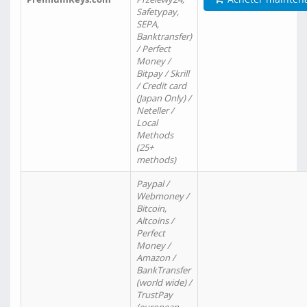
Safetypay,
SEPA,
Banktransfer)
/ Perfect
Money /
Bitpay / Skrill
/ Credit card
(Japan Only) /
Neteller /
Local
Methods
(25+
methods)
Paypal /
Webmoney /
Bitcoin,
Altcoins /
Perfect
Money /
Amazon /
BankTransfer
(world wide) /
TrustPay