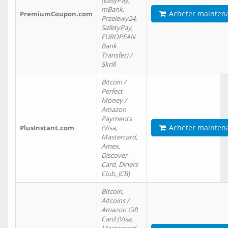
(EasyPay,
mBank,
Acheter mainten
PremiumCoupon.com
Przelewy24,
SafetyPay,
EUROPEAN
Bank
Transfer) /
Skrill
Bitcoin /
Perfect
Money /
Amazon
Payments
Acheter mainten
PlusInstant.com
(Visa,
Mastercard,
Amex,
Discover
Card, Diners
Club, JCB)
Bitcoin,
Altcoins /
Amazon Gift
Card (Visa,