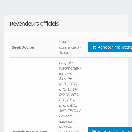
Revendeurs officiels
Visa /
Acheter mainten
GeekDot.be
Mastercard /
Stripe
Paypal /
Webmoney /
Bitcoin,
Altcoins
(BCH, BTG,
CVC, DASH,
DOGE, EOS,
ETC, ETH,
LTC, OMG,
SNT, ZEC…) /
Paysera
(Easypay,
Mbank,
Acheter mainten
PremiumKeys.com
Przelewy24,