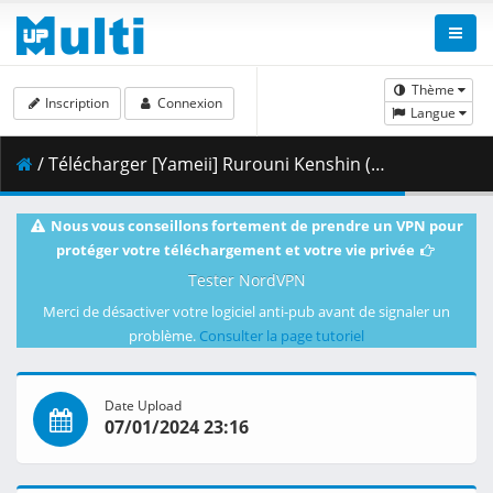
Thème
Inscription
Connexion
Langue
/ Télécharger [Yameii] Rurouni Kenshin (2023) - S01E13 [English Dub] [CR WEB-DL 720p] [C261072F].mkv.002 ( 336.82 MB )
Nous vous conseillons fortement de prendre un VPN pour
protéger votre téléchargement et votre vie privée
Tester NordVPN
Merci de désactiver votre logiciel anti-pub avant de signaler un
problème.
Consulter la page tutoriel
Date Upload
07/01/2024 23:16