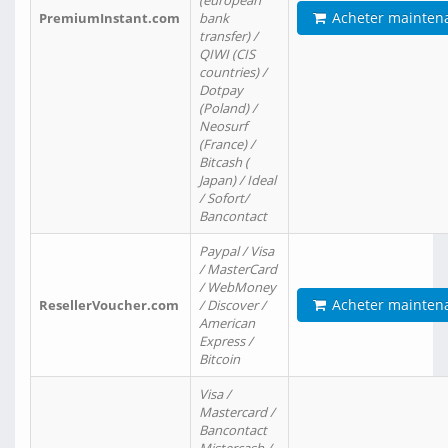
(european
Acheter mainten
PremiumInstant.com
bank
transfer) /
QIWI (CIS
countries) /
Dotpay
(Poland) /
Neosurf
(France) /
Bitcash (
Japan) / Ideal
/ Sofort/
Bancontact
Paypal / Visa
/ MasterCard
/ WebMoney
Acheter mainten
ResellerVoucher.com
/ Discover /
American
Express /
Bitcoin
Visa /
Mastercard /
Bancontact