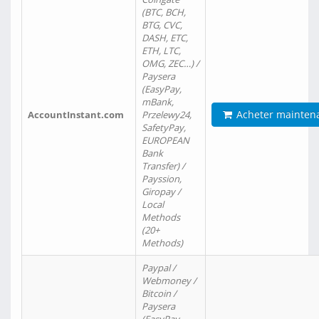
(BTC, BCH,
BTG, CVC,
DASH, ETC,
ETH, LTC,
OMG, ZEC…) /
Paysera
(EasyPay,
mBank,
Acheter mainten
AccountInstant.com
Przelewy24,
SafetyPay,
EUROPEAN
Bank
Transfer) /
Payssion,
Giropay /
Local
Methods
(20+
Methods)
Paypal /
Webmoney /
Bitcoin /
Paysera