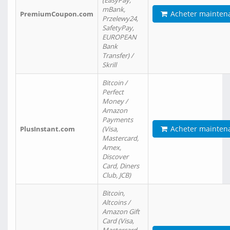
(EasyPay,
mBank,
Acheter mainten
PremiumCoupon.com
Przelewy24,
SafetyPay,
EUROPEAN
Bank
Transfer) /
Skrill
Bitcoin /
Perfect
Money /
Amazon
Payments
Acheter mainten
PlusInstant.com
(Visa,
Mastercard,
Amex,
Discover
Card, Diners
Club, JCB)
Bitcoin,
Altcoins /
Amazon Gift
Card (Visa,