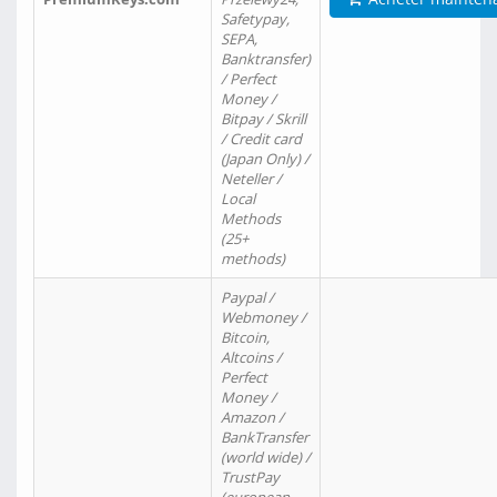
Safetypay,
SEPA,
Banktransfer)
/ Perfect
Money /
Bitpay / Skrill
/ Credit card
(Japan Only) /
Neteller /
Local
Methods
(25+
methods)
Paypal /
Webmoney /
Bitcoin,
Altcoins /
Perfect
Money /
Amazon /
BankTransfer
(world wide) /
TrustPay