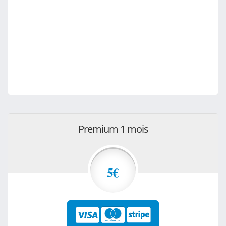
Premium 1 mois
5€