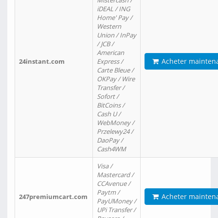
Mistercash /
iDEAL / ING
Home' Pay /
Western
Union / InPay
/ JCB /
American
Acheter mainten
24instant.com
Express /
Carte Bleue /
OKPay / Wire
Transfer /
Sofort /
BitCoins /
Cash U /
WebMoney /
Przelewy24 /
DaoPay /
Cash4WM
Visa /
Mastercard /
CCAvenue /
Paytm /
Acheter mainten
247premiumcart.com
PayUMoney /
UPi Transfer /