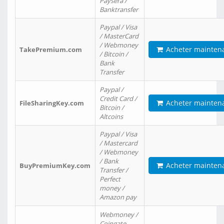
Paysera /
Banktransfer
Paypal / Visa
/ MasterCard
/ Webmoney
Acheter mainten
TakePremium.com
/ Bitcoin /
Bank
Transfer
Paypal /
Credit Card /
Acheter mainten
FileSharingKey.com
Bitcoin /
Altcoins
Paypal / Visa
/ Mastercard
/ Webmoney
/ Bank
Acheter mainten
BuyPremiumKey.com
Transfer /
Perfect
money /
Amazon pay
Webmoney /
Coingate