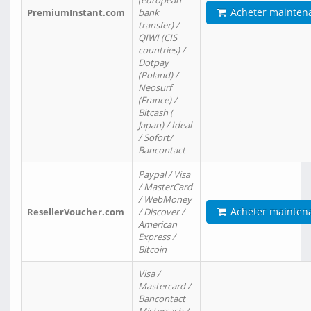
(european
Acheter mainten
PremiumInstant.com
bank
transfer) /
QIWI (CIS
countries) /
Dotpay
(Poland) /
Neosurf
(France) /
Bitcash (
Japan) / Ideal
/ Sofort/
Bancontact
Paypal / Visa
/ MasterCard
/ WebMoney
Acheter mainten
ResellerVoucher.com
/ Discover /
American
Express /
Bitcoin
Visa /
Mastercard /
Bancontact