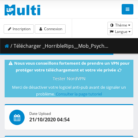
Thème
Inscription
Connexion
Langue
/ Télécharger _HorribleRips__Mob_Psycho_100_-_04__1080p_.mkv.001 ( 468.21 MB )
Nous vous conseillons fortement de prendre un VPN pour
protéger votre téléchargement et votre vie privée
Tester NordVPN
Merci de désactiver votre logiciel anti-pub avant de signaler un
problème.
Consulter la page tutoriel
Date Upload
21/10/2020 04:54