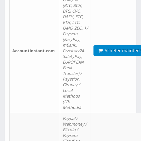
(BTC, BCH,
BTG, CVC,
DASH, ETC,
ETH, LTC,
OMG, ZEC…) /
Paysera
(EasyPay,
mBank,
Acheter mainten
AccountInstant.com
Przelewy24,
SafetyPay,
EUROPEAN
Bank
Transfer) /
Payssion,
Giropay /
Local
Methods
(20+
Methods)
Paypal /
Webmoney /
Bitcoin /
Paysera