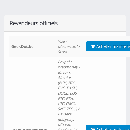
Revendeurs officiels
Visa /
Acheter mainten
GeekDot.be
Mastercard /
Stripe
Paypal /
Webmoney /
Bitcoin,
Altcoins
(BCH, BTG,
CVC, DASH,
DOGE, EOS,
ETC, ETH,
LTC, OMG,
SNT, ZEC…) /
Paysera
(Easypay,
Mbank,
Acheter mainten
PremiumKeys.com
Przelewy24,