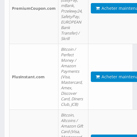
(EasyPay,
mBank,
Acheter mainten
PremiumCoupon.com
Przelewy24,
SafetyPay,
EUROPEAN
Bank
Transfer) /
Skrill
Bitcoin /
Perfect
Money /
Amazon
Payments
Acheter mainten
PlusInstant.com
(Visa,
Mastercard,
Amex,
Discover
Card, Diners
Club, JCB)
Bitcoin,
Altcoins /
Amazon Gift
Card (Visa,