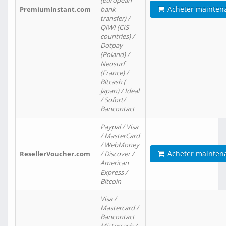
(european
Acheter mainten
PremiumInstant.com
bank
transfer) /
QIWI (CIS
countries) /
Dotpay
(Poland) /
Neosurf
(France) /
Bitcash (
Japan) / Ideal
/ Sofort/
Bancontact
Paypal / Visa
/ MasterCard
/ WebMoney
Acheter mainten
ResellerVoucher.com
/ Discover /
American
Express /
Bitcoin
Visa /
Mastercard /
Bancontact