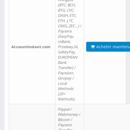
(BTC, BCH,
BTG, CVC,
DASH, ETC,
ETH, LTC,
OMG, ZEC…) /
Paysera
(EasyPay,
mBank,
Acheter mainten
AccountInstant.com
Przelewy24,
SafetyPay,
EUROPEAN
Bank
Transfer) /
Payssion,
Giropay /
Local
Methods
(20+
Methods)
Paypal /
Webmoney /
Bitcoin /
Paysera