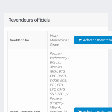
Revendeurs officiels
Visa /
Acheter mainten
GeekDot.be
Mastercard /
Stripe
Paypal /
Webmoney /
Bitcoin,
Altcoins
(BCH, BTG,
CVC, DASH,
DOGE, EOS,
ETC, ETH,
LTC, OMG,
SNT, ZEC…) /
Paysera
(Easypay,
Mbank,
Acheter mainten
PremiumKeys.com
Przelewy24,