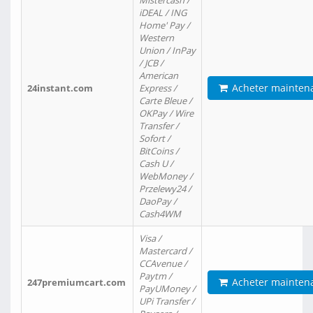
Mistercash /
iDEAL / ING
Home' Pay /
Western
Union / InPay
/ JCB /
American
Acheter mainten
24instant.com
Express /
Carte Bleue /
OKPay / Wire
Transfer /
Sofort /
BitCoins /
Cash U /
WebMoney /
Przelewy24 /
DaoPay /
Cash4WM
Visa /
Mastercard /
CCAvenue /
Paytm /
Acheter mainten
247premiumcart.com
PayUMoney /
UPi Transfer /