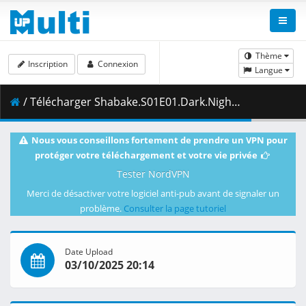
Thème
Inscription
Connexion
Langue
/ Télécharger Shabake.S01E01.Dark.Night.1080p.CR.WEB-DL.JPN.AAC2.0.H.264.MSubs-ToonsHub.mkv.002 ( 445.81 MB )
Nous vous conseillons fortement de prendre un VPN pour
protéger votre téléchargement et votre vie privée
Tester NordVPN
Merci de désactiver votre logiciel anti-pub avant de signaler un
problème.
Consulter la page tutoriel
Date Upload
03/10/2025 20:14