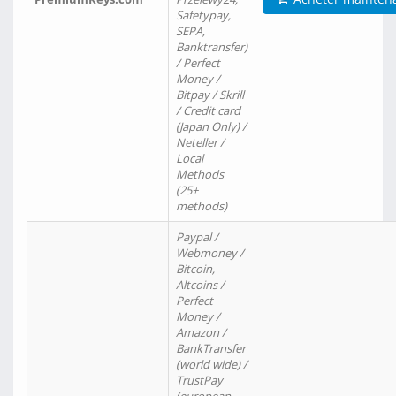
Safetypay,
SEPA,
Banktransfer)
/ Perfect
Money /
Bitpay / Skrill
/ Credit card
(Japan Only) /
Neteller /
Local
Methods
(25+
methods)
Paypal /
Webmoney /
Bitcoin,
Altcoins /
Perfect
Money /
Amazon /
BankTransfer
(world wide) /
TrustPay