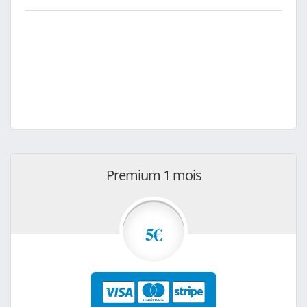
Premium 1 mois
5€