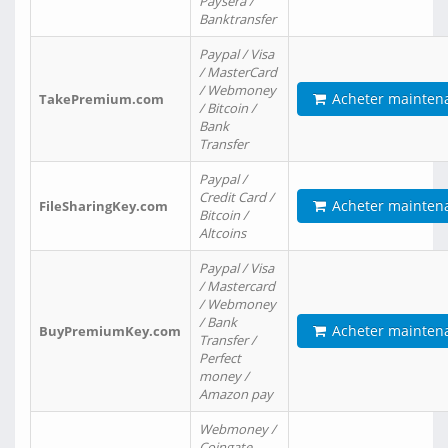
Paysera /
Banktransfer
Paypal / Visa
/ MasterCard
/ Webmoney
Acheter mainten
TakePremium.com
/ Bitcoin /
Bank
Transfer
Paypal /
Credit Card /
Acheter mainten
FileSharingKey.com
Bitcoin /
Altcoins
Paypal / Visa
/ Mastercard
/ Webmoney
/ Bank
Acheter mainten
BuyPremiumKey.com
Transfer /
Perfect
money /
Amazon pay
Webmoney /
Coingate