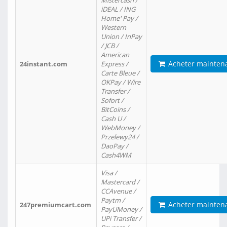
Mistercash /
iDEAL / ING
Home' Pay /
Western
Union / InPay
/ JCB /
American
Acheter mainten
24instant.com
Express /
Carte Bleue /
OKPay / Wire
Transfer /
Sofort /
BitCoins /
Cash U /
WebMoney /
Przelewy24 /
DaoPay /
Cash4WM
Visa /
Mastercard /
CCAvenue /
Paytm /
Acheter mainten
247premiumcart.com
PayUMoney /
UPi Transfer /