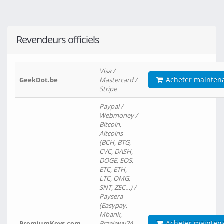
Revendeurs officiels
Visa /
Acheter mainten
GeekDot.be
Mastercard /
Stripe
Paypal /
Webmoney /
Bitcoin,
Altcoins
(BCH, BTG,
CVC, DASH,
DOGE, EOS,
ETC, ETH,
LTC, OMG,
SNT, ZEC…) /
Paysera
(Easypay,
Mbank,
Acheter mainten
PremiumKeys.com
Przelewy24,