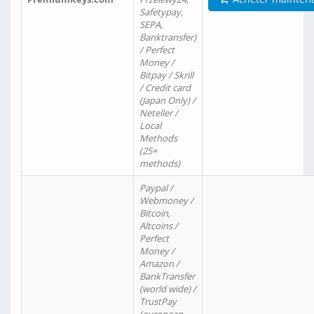
Safetypay,
SEPA,
Banktransfer)
/ Perfect
Money /
Bitpay / Skrill
/ Credit card
(Japan Only) /
Neteller /
Local
Methods
(25+
methods)
Paypal /
Webmoney /
Bitcoin,
Altcoins /
Perfect
Money /
Amazon /
BankTransfer
(world wide) /
TrustPay