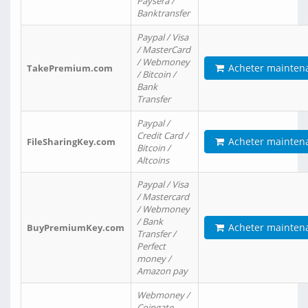
Paysera /
Banktransfer
Paypal / Visa
/ MasterCard
/ Webmoney
Acheter mainten
TakePremium.com
/ Bitcoin /
Bank
Transfer
Paypal /
Credit Card /
Acheter mainten
FileSharingKey.com
Bitcoin /
Altcoins
Paypal / Visa
/ Mastercard
/ Webmoney
/ Bank
Acheter mainten
BuyPremiumKey.com
Transfer /
Perfect
money /
Amazon pay
Webmoney /
Coingate