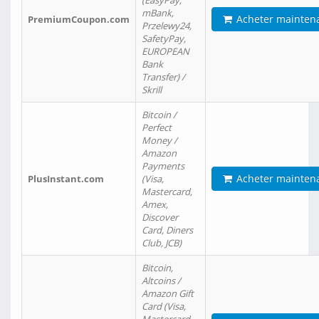
(EasyPay,
mBank,
Acheter mainten
PremiumCoupon.com
Przelewy24,
SafetyPay,
EUROPEAN
Bank
Transfer) /
Skrill
Bitcoin /
Perfect
Money /
Amazon
Payments
Acheter mainten
PlusInstant.com
(Visa,
Mastercard,
Amex,
Discover
Card, Diners
Club, JCB)
Bitcoin,
Altcoins /
Amazon Gift
Card (Visa,