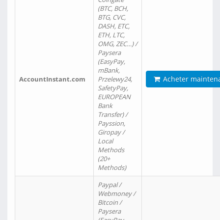
(BTC, BCH,
BTG, CVC,
DASH, ETC,
ETH, LTC,
OMG, ZEC…) /
Paysera
(EasyPay,
mBank,
Acheter mainten
AccountInstant.com
Przelewy24,
SafetyPay,
EUROPEAN
Bank
Transfer) /
Payssion,
Giropay /
Local
Methods
(20+
Methods)
Paypal /
Webmoney /
Bitcoin /
Paysera