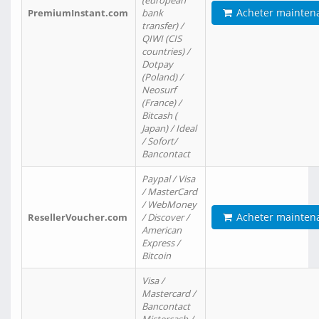
(european
Acheter mainten
PremiumInstant.com
bank
transfer) /
QIWI (CIS
countries) /
Dotpay
(Poland) /
Neosurf
(France) /
Bitcash (
Japan) / Ideal
/ Sofort/
Bancontact
Paypal / Visa
/ MasterCard
/ WebMoney
Acheter mainten
ResellerVoucher.com
/ Discover /
American
Express /
Bitcoin
Visa /
Mastercard /
Bancontact