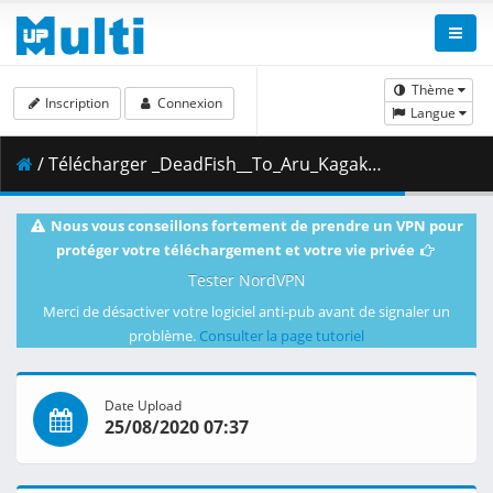
Thème
Inscription
Connexion
Langue
/ Télécharger _DeadFish__To_Aru_Kagaku_no_Railgun_T_-_19__720p__AAC_.mp4.002 ( 435.64 MB )
Nous vous conseillons fortement de prendre un VPN pour
protéger votre téléchargement et votre vie privée
Tester NordVPN
Merci de désactiver votre logiciel anti-pub avant de signaler un
problème.
Consulter la page tutoriel
Date Upload
25/08/2020 07:37