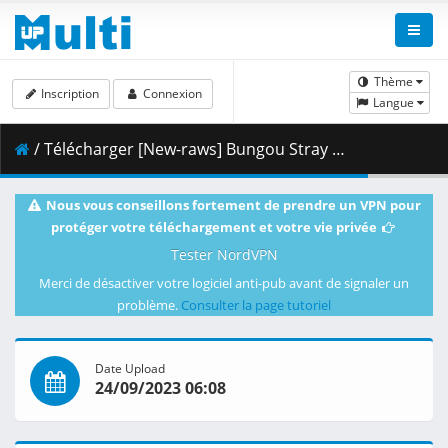
Thème
Inscription
Connexion
Langue
/ Télécharger [New-raws] Bungou Stray Dogs 5th Season - 06 [1080p] [ENG].mkv.002 ( 454.81 MB )
Nous vous conseillons fortement de prendre un VPN pour
protéger votre téléchargement et votre vie privée
Tester NordVPN
Merci de désactiver votre logiciel anti-pub avant de signaler un
problème.
Consulter la page tutoriel
Date Upload
24/09/2023 06:08