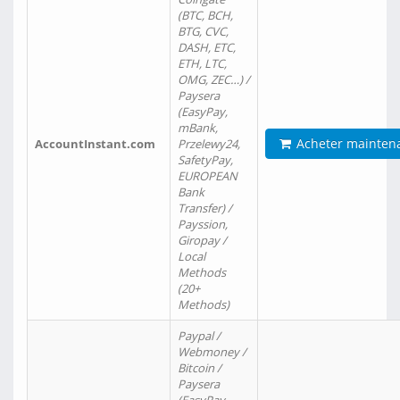
(BTC, BCH,
BTG, CVC,
DASH, ETC,
ETH, LTC,
OMG, ZEC…) /
Paysera
(EasyPay,
mBank,
Acheter mainten
AccountInstant.com
Przelewy24,
SafetyPay,
EUROPEAN
Bank
Transfer) /
Payssion,
Giropay /
Local
Methods
(20+
Methods)
Paypal /
Webmoney /
Bitcoin /
Paysera