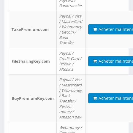
Paysera /
Banktransfer
Paypal / Visa
/ MasterCard
/ Webmoney
Acheter mainten
TakePremium.com
/ Bitcoin /
Bank
Transfer
Paypal /
Credit Card /
Acheter mainten
FileSharingKey.com
Bitcoin /
Altcoins
Paypal / Visa
/ Mastercard
/ Webmoney
/ Bank
Acheter mainten
BuyPremiumKey.com
Transfer /
Perfect
money /
Amazon pay
Webmoney /
Coingate