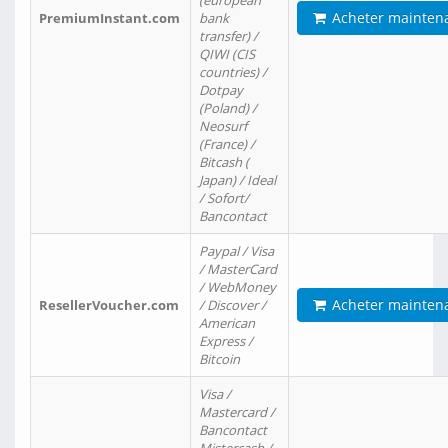
(european
Acheter mainten
PremiumInstant.com
bank
transfer) /
QIWI (CIS
countries) /
Dotpay
(Poland) /
Neosurf
(France) /
Bitcash (
Japan) / Ideal
/ Sofort/
Bancontact
Paypal / Visa
/ MasterCard
/ WebMoney
Acheter mainten
ResellerVoucher.com
/ Discover /
American
Express /
Bitcoin
Visa /
Mastercard /
Bancontact