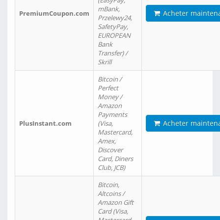
(EasyPay,
mBank,
Acheter mainten
PremiumCoupon.com
Przelewy24,
SafetyPay,
EUROPEAN
Bank
Transfer) /
Skrill
Bitcoin /
Perfect
Money /
Amazon
Payments
Acheter mainten
PlusInstant.com
(Visa,
Mastercard,
Amex,
Discover
Card, Diners
Club, JCB)
Bitcoin,
Altcoins /
Amazon Gift
Card (Visa,