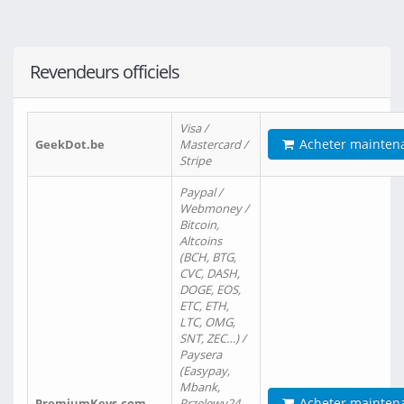
Revendeurs officiels
Visa /
Acheter mainten
GeekDot.be
Mastercard /
Stripe
Paypal /
Webmoney /
Bitcoin,
Altcoins
(BCH, BTG,
CVC, DASH,
DOGE, EOS,
ETC, ETH,
LTC, OMG,
SNT, ZEC…) /
Paysera
(Easypay,
Mbank,
Acheter mainten
PremiumKeys.com
Przelewy24,