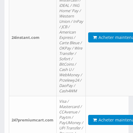
Mistercash /
iDEAL / ING
Home' Pay /
Western
Union / InPay
/ JCB /
American
Acheter mainten
24instant.com
Express /
Carte Bleue /
OKPay / Wire
Transfer /
Sofort /
BitCoins /
Cash U /
WebMoney /
Przelewy24 /
DaoPay /
Cash4WM
Visa /
Mastercard /
CCAvenue /
Paytm /
Acheter mainten
247premiumcart.com
PayUMoney /
UPi Transfer /