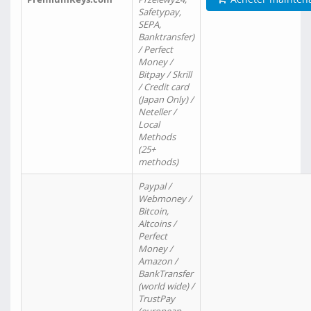
Safetypay,
SEPA,
Banktransfer)
/ Perfect
Money /
Bitpay / Skrill
/ Credit card
(Japan Only) /
Neteller /
Local
Methods
(25+
methods)
Paypal /
Webmoney /
Bitcoin,
Altcoins /
Perfect
Money /
Amazon /
BankTransfer
(world wide) /
TrustPay