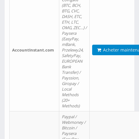
(BTC, BCH,
BTG, CVC,
DASH, ETC,
ETH, LTC,
OMG, ZEC…) /
Paysera
(EasyPay,
mBank,
Acheter mainten
AccountInstant.com
Przelewy24,
SafetyPay,
EUROPEAN
Bank
Transfer) /
Payssion,
Giropay /
Local
Methods
(20+
Methods)
Paypal /
Webmoney /
Bitcoin /
Paysera