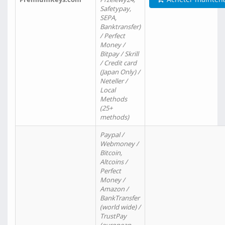
Safetypay,
SEPA,
Banktransfer)
/ Perfect
Money /
Bitpay / Skrill
/ Credit card
(Japan Only) /
Neteller /
Local
Methods
(25+
methods)
Paypal /
Webmoney /
Bitcoin,
Altcoins /
Perfect
Money /
Amazon /
BankTransfer
(world wide) /
TrustPay