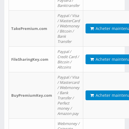
Paysera /
Banktransfer
Paypal / Visa
/ MasterCard
/ Webmoney
Acheter mainten
TakePremium.com
/ Bitcoin /
Bank
Transfer
Paypal /
Credit Card /
Acheter mainten
FileSharingKey.com
Bitcoin /
Altcoins
Paypal / Visa
/ Mastercard
/ Webmoney
/ Bank
Acheter mainten
BuyPremiumKey.com
Transfer /
Perfect
money /
Amazon pay
Webmoney /
Coingate