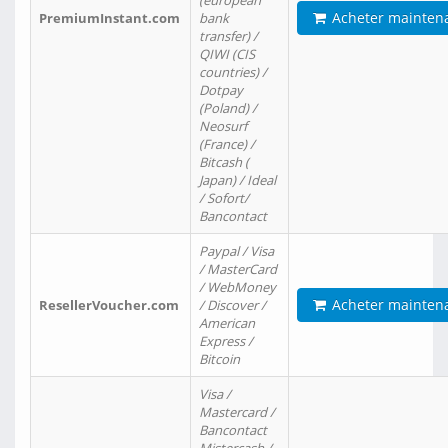
(european
Acheter mainten
PremiumInstant.com
bank
transfer) /
QIWI (CIS
countries) /
Dotpay
(Poland) /
Neosurf
(France) /
Bitcash (
Japan) / Ideal
/ Sofort/
Bancontact
Paypal / Visa
/ MasterCard
/ WebMoney
Acheter mainten
ResellerVoucher.com
/ Discover /
American
Express /
Bitcoin
Visa /
Mastercard /
Bancontact