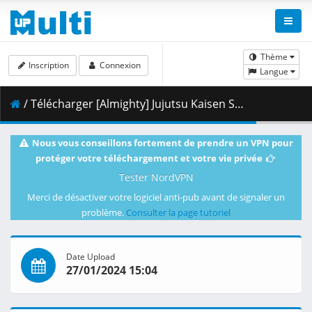
Thème
Inscription
Connexion
Langue
/ Télécharger [Almighty] Jujutsu Kaisen S2 - 11 [BD 1920x1080 x264 FLAC].mkv.002 ( 445.51 MB )
Nous vous conseillons fortement de prendre un VPN pour
protéger votre téléchargement et votre vie privée
Tester NordVPN
Merci de désactiver votre logiciel anti-pub avant de signaler un
problème.
Consulter la page tutoriel
Date Upload
27/01/2024 15:04