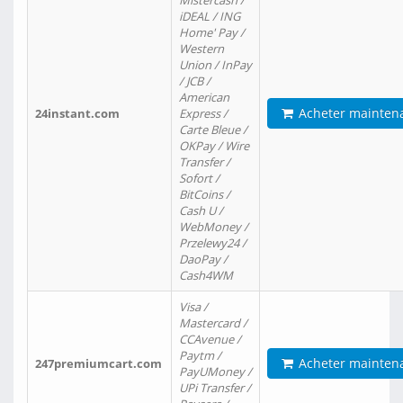
Mistercash /
iDEAL / ING
Home' Pay /
Western
Union / InPay
/ JCB /
American
Acheter mainten
24instant.com
Express /
Carte Bleue /
OKPay / Wire
Transfer /
Sofort /
BitCoins /
Cash U /
WebMoney /
Przelewy24 /
DaoPay /
Cash4WM
Visa /
Mastercard /
CCAvenue /
Paytm /
Acheter mainten
247premiumcart.com
PayUMoney /
UPi Transfer /