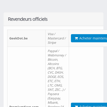
Revendeurs officiels
Visa /
Acheter mainten
GeekDot.be
Mastercard /
Stripe
Paypal /
Webmoney /
Bitcoin,
Altcoins
(BCH, BTG,
CVC, DASH,
DOGE, EOS,
ETC, ETH,
LTC, OMG,
SNT, ZEC…) /
Paysera
(Easypay,
Mbank,
Acheter mainten
PremiumKeys.com
Przelewy24,