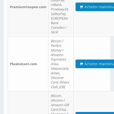
(EasyPay,
mBank,
Acheter mainten
PremiumCoupon.com
Przelewy24,
SafetyPay,
EUROPEAN
Bank
Transfer) /
Skrill
Bitcoin /
Perfect
Money /
Amazon
Payments
Acheter mainten
PlusInstant.com
(Visa,
Mastercard,
Amex,
Discover
Card, Diners
Club, JCB)
Bitcoin,
Altcoins /
Amazon Gift
Card (Visa,