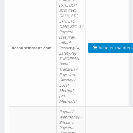
(BTC, BCH,
BTG, CVC,
DASH, ETC,
ETH, LTC,
OMG, ZEC…) /
Paysera
(EasyPay,
mBank,
Acheter mainten
AccountInstant.com
Przelewy24,
SafetyPay,
EUROPEAN
Bank
Transfer) /
Payssion,
Giropay /
Local
Methods
(20+
Methods)
Paypal /
Webmoney /
Bitcoin /
Paysera