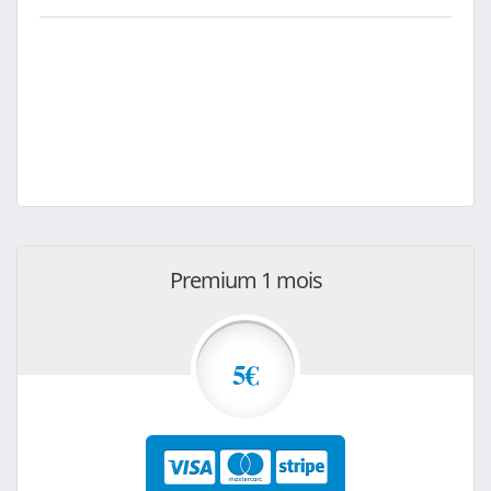
Premium 1 mois
5€