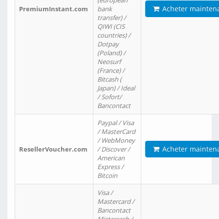
(european
Acheter mainten
PremiumInstant.com
bank
transfer) /
QIWI (CIS
countries) /
Dotpay
(Poland) /
Neosurf
(France) /
Bitcash (
Japan) / Ideal
/ Sofort/
Bancontact
Paypal / Visa
/ MasterCard
/ WebMoney
Acheter mainten
ResellerVoucher.com
/ Discover /
American
Express /
Bitcoin
Visa /
Mastercard /
Bancontact