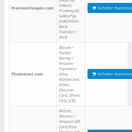
(EasyPay,
mBank,
Acheter mainten
PremiumCoupon.com
Przelewy24,
SafetyPay,
EUROPEAN
Bank
Transfer) /
Skrill
Bitcoin /
Perfect
Money /
Amazon
Payments
Acheter mainten
PlusInstant.com
(Visa,
Mastercard,
Amex,
Discover
Card, Diners
Club, JCB)
Bitcoin,
Altcoins /
Amazon Gift
Card (Visa,