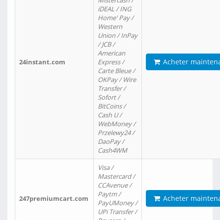
Mistercash /
iDEAL / ING
Home' Pay /
Western
Union / InPay
/ JCB /
American
Acheter mainten
24instant.com
Express /
Carte Bleue /
OKPay / Wire
Transfer /
Sofort /
BitCoins /
Cash U /
WebMoney /
Przelewy24 /
DaoPay /
Cash4WM
Visa /
Mastercard /
CCAvenue /
Paytm /
Acheter mainten
247premiumcart.com
PayUMoney /
UPi Transfer /