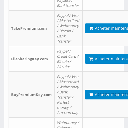
Paysera /
Banktransfer
Paypal / Visa
/ MasterCard
/ Webmoney
Acheter mainten
TakePremium.com
/ Bitcoin /
Bank
Transfer
Paypal /
Credit Card /
Acheter mainten
FileSharingKey.com
Bitcoin /
Altcoins
Paypal / Visa
/ Mastercard
/ Webmoney
/ Bank
Acheter mainten
BuyPremiumKey.com
Transfer /
Perfect
money /
Amazon pay
Webmoney /
Coingate