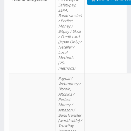
Safetypay,
SEPA,
Banktransfer)
/ Perfect
Money /
Bitpay / Skrill
/ Credit card
(Japan Only) /
Neteller /
Local
Methods
(25+
methods)
Paypal /
Webmoney /
Bitcoin,
Altcoins /
Perfect
Money /
Amazon /
BankTransfer
(world wide) /
TrustPay