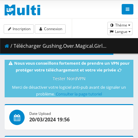
Thème
Inscription
Connexion
Langue
/ Télécharger Gushing.Over.Magical.Girls.S01E12.Supreme.Commander.Magia.Baiser.Calls.the.Shots.1080p.HIDI.WEB-DL.AAC2.0.H.264-VARYG.mkv.001 ( 464.49 MB )
Nous vous conseillons fortement de prendre un VPN pour
protéger votre téléchargement et votre vie privée
Tester NordVPN
Merci de désactiver votre logiciel anti-pub avant de signaler un
problème.
Consulter la page tutoriel
Date Upload
20/03/2024 19:56