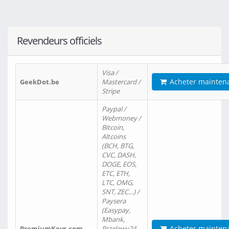
Revendeurs officiels
Visa /
Acheter mainten
GeekDot.be
Mastercard /
Stripe
Paypal /
Webmoney /
Bitcoin,
Altcoins
(BCH, BTG,
CVC, DASH,
DOGE, EOS,
ETC, ETH,
LTC, OMG,
SNT, ZEC…) /
Paysera
(Easypay,
Mbank,
Acheter mainten
PremiumKeys.com
Przelewy24,