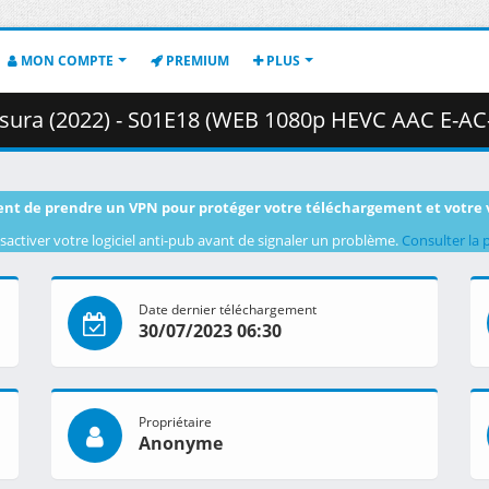
MON COMPTE
PREMIUM
PLUS
2) - S01E18 (WEB 1080p HEVC AAC E-AC-3) [2AFFAC69].mkv.006 ( 
nt de prendre un VPN pour protéger votre téléchargement et votre 
sactiver votre logiciel anti-pub avant de signaler un problème.
Consulter la 
Date dernier téléchargement
30/07/2023 06:30
Propriétaire
Anonyme