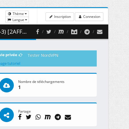
Thème
Inscription
Connexion
Langue
454.48 MB )
vie privée
Tester NordVPN
page tutoriel
Nombre de téléchargements
1
Partage