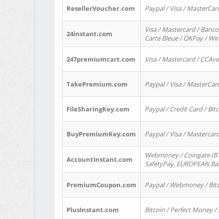
ResellerVoucher.com
Paypal / Visa / MasterCar
Visa / Mastercard / Banco
24instant.com
Carte Bleue / OKPay / Wi
247premiumcart.com
Visa / Mastercard / CCAv
TakePremium.com
Paypal / Visa / MasterCar
FileSharingKey.com
Paypal / Credit Card / Bitc
BuyPremiumKey.com
Paypal / Visa / Masterca
Webmoney / Coingate (BTC
AccountInstant.com
SafetyPay, EUROPEAN Bank
PremiumCoupon.com
Paypal / Webmoney / Bitc
PlusInstant.com
Bitcoin / Perfect Money /