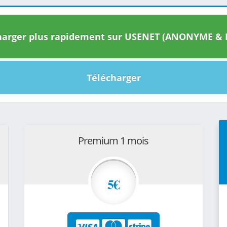
arger plus rapidement sur USENET (ANONYME & I
Télécharger
Premium 1 mois
5€