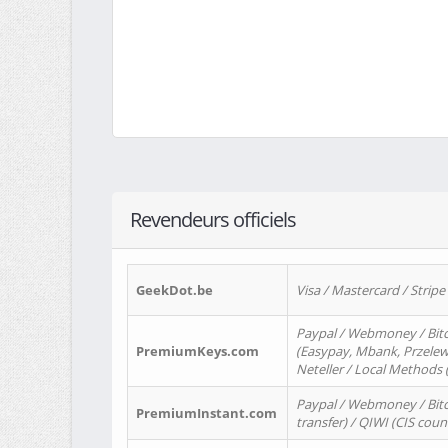
Revendeurs officiels
GeekDot.be
Visa / Mastercard / Stripe
Paypal / Webmoney / Bitc
PremiumKeys.com
(Easypay, Mbank, Przelewy2
Neteller / Local Methods
Paypal / Webmoney / Bitc
PremiumInstant.com
transfer) / QIWI (CIS coun