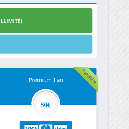
LLIMITÉ)
Populaire
Premium 1 an
50€