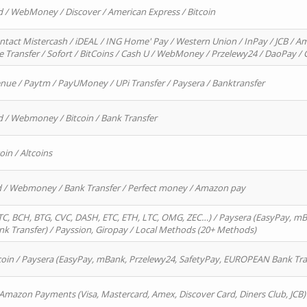
d / WebMoney / Discover / American Express / Bitcoin
ntact Mistercash / iDEAL / ING Home' Pay / Western Union / InPay / JCB / Am
re Transfer / Sofort / BitCoins / Cash U / WebMoney / Przelewy24 / DaoPay 
enue / Paytm / PayUMoney / UPi Transfer / Paysera / Banktransfer
d / Webmoney / Bitcoin / Bank Transfer
oin / Altcoins
rd / Webmoney / Bank Transfer / Perfect money / Amazon pay
, BCH, BTG, CVC, DASH, ETC, ETH, LTC, OMG, ZEC…) / Paysera (EasyPay, mB
 Transfer) / Payssion, Giropay / Local Methods (20+ Methods)
oin / Paysera (EasyPay, mBank, Przelewy24, SafetyPay, EUROPEAN Bank Transf
 Amazon Payments (Visa, Mastercard, Amex, Discover Card, Diners Club, JCB)