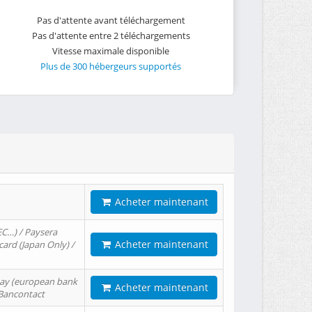
Pas d'attente avant téléchargement
Pas d'attente entre 2 téléchargements
Vitesse maximale disponible
Plus de 300 hébergeurs supportés
Acheter maintenant
EC…) / Paysera
Acheter maintenant
card (Japan Only) /
tPay (european bank
Acheter maintenant
/ Bancontact