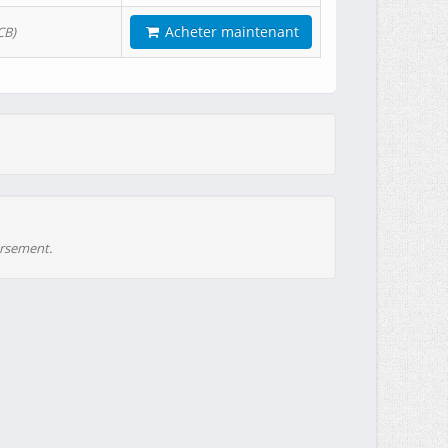
Acheter maintenant
CB)
ursement.