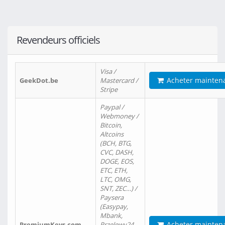
Revendeurs officiels
Visa /
Acheter mainten
GeekDot.be
Mastercard /
Stripe
Paypal /
Webmoney /
Bitcoin,
Altcoins
(BCH, BTG,
CVC, DASH,
DOGE, EOS,
ETC, ETH,
LTC, OMG,
SNT, ZEC…) /
Paysera
(Easypay,
Mbank,
Acheter mainten
PremiumKeys.com
Przelewy24,