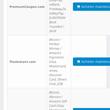
(EasyPay,
mBank,
Acheter mainten
PremiumCoupon.com
Przelewy24,
SafetyPay,
EUROPEAN
Bank
Transfer) /
Skrill
Bitcoin /
Perfect
Money /
Amazon
Payments
Acheter mainten
PlusInstant.com
(Visa,
Mastercard,
Amex,
Discover
Card, Diners
Club, JCB)
Bitcoin,
Altcoins /
Amazon Gift
Card (Visa,