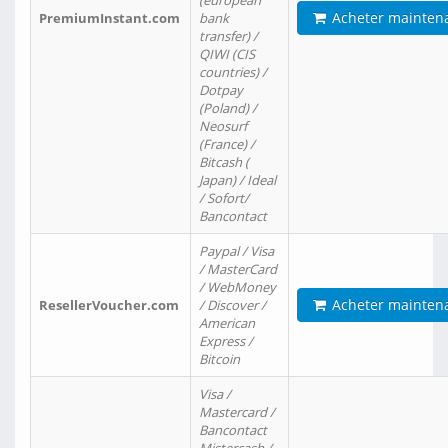
(european
Acheter mainten
PremiumInstant.com
bank
transfer) /
QIWI (CIS
countries) /
Dotpay
(Poland) /
Neosurf
(France) /
Bitcash (
Japan) / Ideal
/ Sofort/
Bancontact
Paypal / Visa
/ MasterCard
/ WebMoney
Acheter mainten
ResellerVoucher.com
/ Discover /
American
Express /
Bitcoin
Visa /
Mastercard /
Bancontact