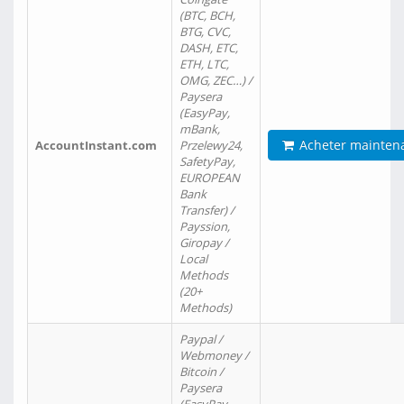
(BTC, BCH,
BTG, CVC,
DASH, ETC,
ETH, LTC,
OMG, ZEC…) /
Paysera
(EasyPay,
mBank,
Acheter mainten
AccountInstant.com
Przelewy24,
SafetyPay,
EUROPEAN
Bank
Transfer) /
Payssion,
Giropay /
Local
Methods
(20+
Methods)
Paypal /
Webmoney /
Bitcoin /
Paysera