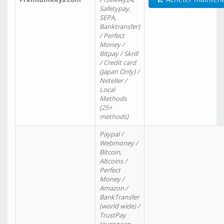
Safetypay,
SEPA,
Banktransfer)
/ Perfect
Money /
Bitpay / Skrill
/ Credit card
(Japan Only) /
Neteller /
Local
Methods
(25+
methods)
Paypal /
Webmoney /
Bitcoin,
Altcoins /
Perfect
Money /
Amazon /
BankTransfer
(world wide) /
TrustPay