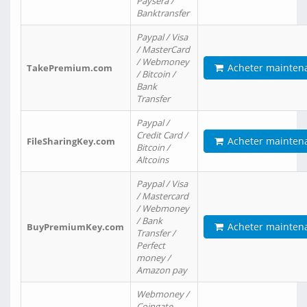
Paysera /
Banktransfer
Paypal / Visa
/ MasterCard
/ Webmoney
Acheter mainten
TakePremium.com
/ Bitcoin /
Bank
Transfer
Paypal /
Credit Card /
Acheter mainten
FileSharingKey.com
Bitcoin /
Altcoins
Paypal / Visa
/ Mastercard
/ Webmoney
/ Bank
Acheter mainten
BuyPremiumKey.com
Transfer /
Perfect
money /
Amazon pay
Webmoney /
Coingate