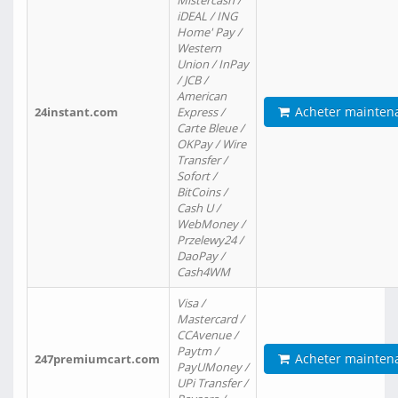
Mistercash /
iDEAL / ING
Home' Pay /
Western
Union / InPay
/ JCB /
American
Acheter mainten
24instant.com
Express /
Carte Bleue /
OKPay / Wire
Transfer /
Sofort /
BitCoins /
Cash U /
WebMoney /
Przelewy24 /
DaoPay /
Cash4WM
Visa /
Mastercard /
CCAvenue /
Paytm /
Acheter mainten
247premiumcart.com
PayUMoney /
UPi Transfer /