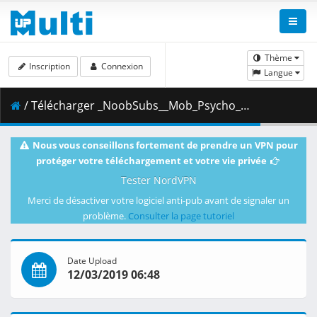
Thème
Inscription
Connexion
Langue
/ Télécharger _NoobSubs__Mob_Psycho_100_12__1080p_Blu-ray_Dual_Audio_8bit_AC3__C6880768_.mkv.003 ( 347.33 MB )
Nous vous conseillons fortement de prendre un VPN pour
protéger votre téléchargement et votre vie privée
Tester NordVPN
Merci de désactiver votre logiciel anti-pub avant de signaler un
problème.
Consulter la page tutoriel
Date Upload
12/03/2019 06:48