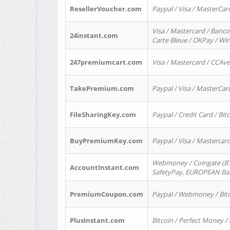
ResellerVoucher.com
Paypal / Visa / MasterCar
Visa / Mastercard / Banco
24instant.com
Carte Bleue / OKPay / Wi
247premiumcart.com
Visa / Mastercard / CCAv
TakePremium.com
Paypal / Visa / MasterCar
FileSharingKey.com
Paypal / Credit Card / Bitc
BuyPremiumKey.com
Paypal / Visa / Masterca
Webmoney / Coingate (BTC
AccountInstant.com
SafetyPay, EUROPEAN Bank
PremiumCoupon.com
Paypal / Webmoney / Bitc
PlusInstant.com
Bitcoin / Perfect Money /