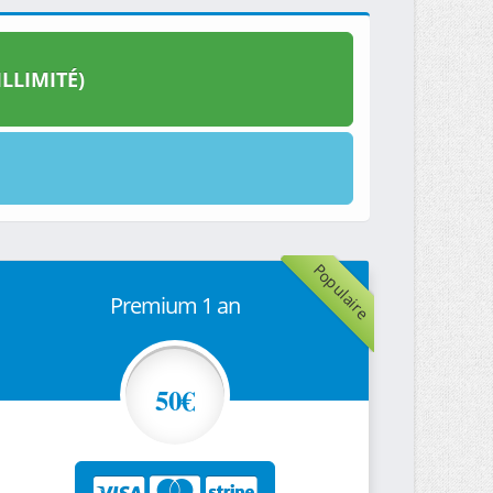
LLIMITÉ)
Populaire
Premium 1 an
50€