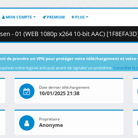
MON COMPTE
PREMIUM
PLUS
 - 01 (WEB 1080p x264 10-bit AAC) [1F8EFA3D].mkv.001 ( 
nt de prendre un VPN pour protéger votre téléchargement et votre 
sactiver votre logiciel anti-pub avant de signaler un problème.
Consulter la 
Date dernier téléchargement
10/01/2025 21:38
Propriétaire
Anonyme