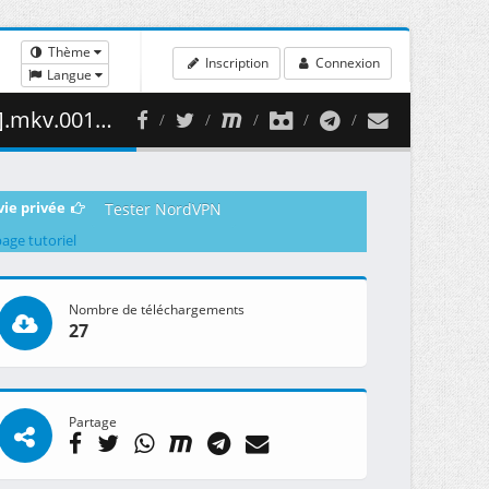
Thème
Inscription
Connexion
Langue
450.04 MB )
vie privée
Tester NordVPN
page tutoriel
Nombre de téléchargements
27
Partage