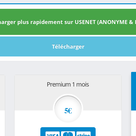
arger plus rapidement sur USENET (ANONYME & I
Télécharger
Premium 1 mois
5€