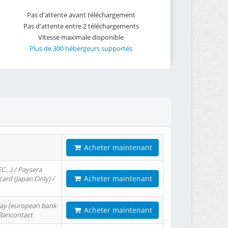
Pas d'attente avant téléchargement
Pas d'attente entre 2 téléchargements
Vitesse maximale disponible
Plus de 300 hébergeurs supportés
Acheter maintenant
EC…) / Paysera
Acheter maintenant
card (Japan Only) /
tPay (european bank
Acheter maintenant
/ Bancontact