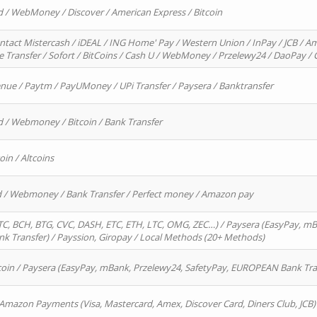
d / WebMoney / Discover / American Express / Bitcoin
ntact Mistercash / iDEAL / ING Home' Pay / Western Union / InPay / JCB / Am
re Transfer / Sofort / BitCoins / Cash U / WebMoney / Przelewy24 / DaoPay 
enue / Paytm / PayUMoney / UPi Transfer / Paysera / Banktransfer
d / Webmoney / Bitcoin / Bank Transfer
oin / Altcoins
rd / Webmoney / Bank Transfer / Perfect money / Amazon pay
, BCH, BTG, CVC, DASH, ETC, ETH, LTC, OMG, ZEC…) / Paysera (EasyPay, mB
 Transfer) / Payssion, Giropay / Local Methods (20+ Methods)
oin / Paysera (EasyPay, mBank, Przelewy24, SafetyPay, EUROPEAN Bank Transf
 Amazon Payments (Visa, Mastercard, Amex, Discover Card, Diners Club, JCB)