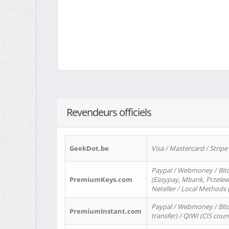
Revendeurs officiels
GeekDot.be
Visa / Mastercard / Stripe
Paypal / Webmoney / Bitc
PremiumKeys.com
(Easypay, Mbank, Przelewy2
Neteller / Local Methods
Paypal / Webmoney / Bitc
PremiumInstant.com
transfer) / QIWI (CIS coun