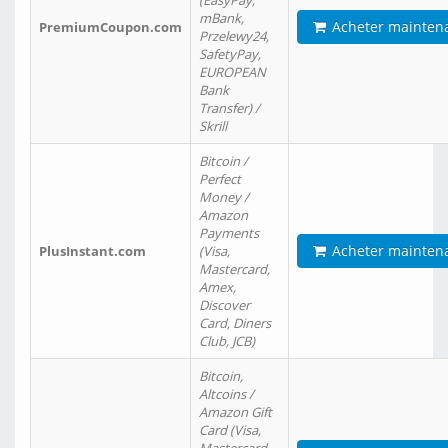
(EasyPay,
mBank,
Acheter mainten
PremiumCoupon.com
Przelewy24,
SafetyPay,
EUROPEAN
Bank
Transfer) /
Skrill
Bitcoin /
Perfect
Money /
Amazon
Payments
Acheter mainten
PlusInstant.com
(Visa,
Mastercard,
Amex,
Discover
Card, Diners
Club, JCB)
Bitcoin,
Altcoins /
Amazon Gift
Card (Visa,