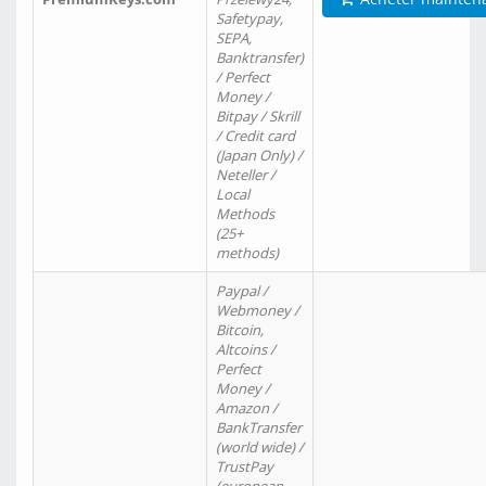
Safetypay,
SEPA,
Banktransfer)
/ Perfect
Money /
Bitpay / Skrill
/ Credit card
(Japan Only) /
Neteller /
Local
Methods
(25+
methods)
Paypal /
Webmoney /
Bitcoin,
Altcoins /
Perfect
Money /
Amazon /
BankTransfer
(world wide) /
TrustPay