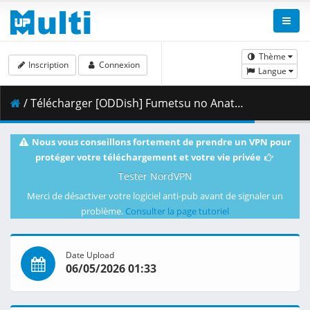
Thème
Inscription
Connexion
Langue
/ Télécharger [ODDish] Fumetsu no Anata e - S03E20 (WEB 1080p H.264 AAC 2.0) [BD9702BD].mkv.002 ( 499.28 MB )
Nous vous conseillons fortement de prendre un VPN pour
protéger votre téléchargement et votre vie privée
Tester NordVPN
Merci de désactiver votre logiciel anti-pub avant de signaler un
problème.
Consulter la page tutoriel
Date Upload
06/05/2026 01:33