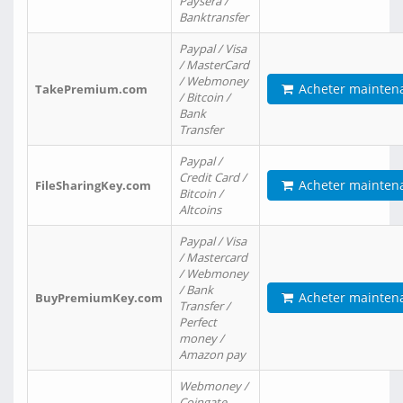
Paysera /
Banktransfer
Paypal / Visa
/ MasterCard
/ Webmoney
Acheter mainten
TakePremium.com
/ Bitcoin /
Bank
Transfer
Paypal /
Credit Card /
Acheter mainten
FileSharingKey.com
Bitcoin /
Altcoins
Paypal / Visa
/ Mastercard
/ Webmoney
/ Bank
Acheter mainten
BuyPremiumKey.com
Transfer /
Perfect
money /
Amazon pay
Webmoney /
Coingate