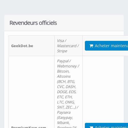
Revendeurs officiels
Visa /
Acheter mainten
GeekDot.be
Mastercard /
Stripe
Paypal /
Webmoney /
Bitcoin,
Altcoins
(BCH, BTG,
CVC, DASH,
DOGE, EOS,
ETC, ETH,
LTC, OMG,
SNT, ZEC…) /
Paysera
(Easypay,
Mbank,
Acheter mainten
PremiumKeys.com
Przelewy24,