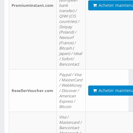
(european
Acheter mainten
PremiumInstant.com
bank
transfer) /
QIWI (CIS
countries) /
Dotpay
(Poland) /
Neosurf
(France) /
Bitcash (
Japan) / Ideal
/ Sofort/
Bancontact
Paypal / Visa
/ MasterCard
/ WebMoney
Acheter mainten
ResellerVoucher.com
/ Discover /
American
Express /
Bitcoin
Visa /
Mastercard /
Bancontact