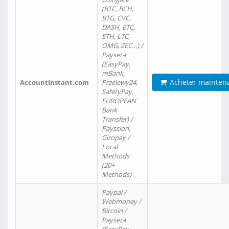
(BTC, BCH,
BTG, CVC,
DASH, ETC,
ETH, LTC,
OMG, ZEC…) /
Paysera
(EasyPay,
mBank,
Acheter mainten
AccountInstant.com
Przelewy24,
SafetyPay,
EUROPEAN
Bank
Transfer) /
Payssion,
Giropay /
Local
Methods
(20+
Methods)
Paypal /
Webmoney /
Bitcoin /
Paysera