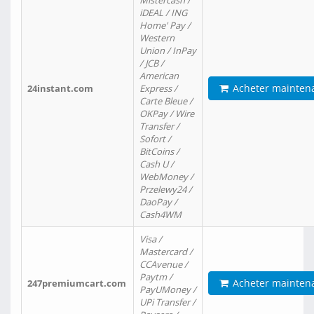
Mistercash /
iDEAL / ING
Home' Pay /
Western
Union / InPay
/ JCB /
American
Acheter mainten
24instant.com
Express /
Carte Bleue /
OKPay / Wire
Transfer /
Sofort /
BitCoins /
Cash U /
WebMoney /
Przelewy24 /
DaoPay /
Cash4WM
Visa /
Mastercard /
CCAvenue /
Paytm /
Acheter mainten
247premiumcart.com
PayUMoney /
UPi Transfer /