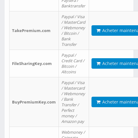
Paysera /
Banktransfer
Paypal / Visa
/ MasterCard
/ Webmoney
Acheter mainten
TakePremium.com
/ Bitcoin /
Bank
Transfer
Paypal /
Credit Card /
Acheter mainten
FileSharingKey.com
Bitcoin /
Altcoins
Paypal / Visa
/ Mastercard
/ Webmoney
/ Bank
Acheter mainten
BuyPremiumKey.com
Transfer /
Perfect
money /
Amazon pay
Webmoney /
Coingate