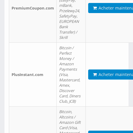
(EasyPay,
mBank,
Acheter mainten
PremiumCoupon.com
Przelewy24,
SafetyPay,
EUROPEAN
Bank
Transfer) /
Skrill
Bitcoin /
Perfect
Money /
Amazon
Payments
Acheter mainten
PlusInstant.com
(Visa,
Mastercard,
Amex,
Discover
Card, Diners
Club, JCB)
Bitcoin,
Altcoins /
Amazon Gift
Card (Visa,