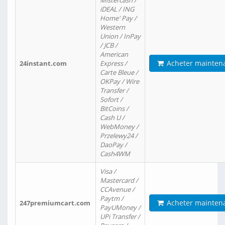
Mistercash /
iDEAL / ING
Home' Pay /
Western
Union / InPay
/ JCB /
American
Acheter mainten
24instant.com
Express /
Carte Bleue /
OKPay / Wire
Transfer /
Sofort /
BitCoins /
Cash U /
WebMoney /
Przelewy24 /
DaoPay /
Cash4WM
Visa /
Mastercard /
CCAvenue /
Paytm /
Acheter mainten
247premiumcart.com
PayUMoney /
UPi Transfer /