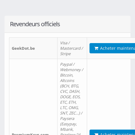
Revendeurs officiels
Visa /
Acheter mainten
GeekDot.be
Mastercard /
Stripe
Paypal /
Webmoney /
Bitcoin,
Altcoins
(BCH, BTG,
CVC, DASH,
DOGE, EOS,
ETC, ETH,
LTC, OMG,
SNT, ZEC…) /
Paysera
(Easypay,
Mbank,
Acheter mainten
PremiumKeys.com
Przelewy24,