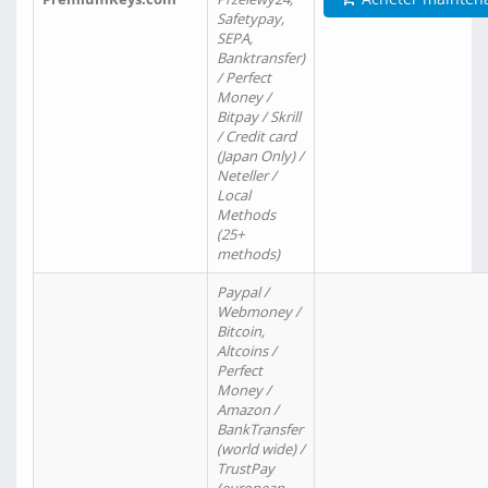
Safetypay,
SEPA,
Banktransfer)
/ Perfect
Money /
Bitpay / Skrill
/ Credit card
(Japan Only) /
Neteller /
Local
Methods
(25+
methods)
Paypal /
Webmoney /
Bitcoin,
Altcoins /
Perfect
Money /
Amazon /
BankTransfer
(world wide) /
TrustPay