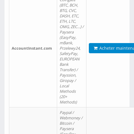
(BTC, BCH,
BTG, CVC,
DASH, ETC,
ETH, LTC,
OMG, ZEC…) /
Paysera
(EasyPay,
mBank,
Acheter mainten
AccountInstant.com
Przelewy24,
SafetyPay,
EUROPEAN
Bank
Transfer) /
Payssion,
Giropay /
Local
Methods
(20+
Methods)
Paypal /
Webmoney /
Bitcoin /
Paysera