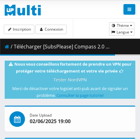
Thème
Inscription
Connexion
Langue
/ Télécharger [SubsPlease] Compass 2.0 - Sentou Setsuri Kaiseki System - 09 (1080p) [1AF2ED4C].mkv.003 ( 458.68 MB )
Nous vous conseillons fortement de prendre un VPN pour
protéger votre téléchargement et votre vie privée
Tester NordVPN
Merci de désactiver votre logiciel anti-pub avant de signaler un
problème.
Consulter la page tutoriel
Date Upload
02/06/2025 19:00