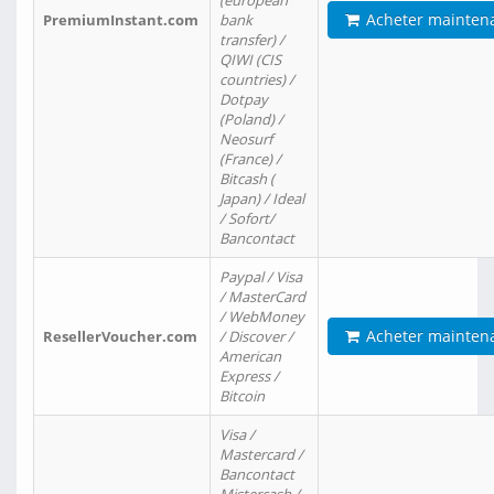
(european
Acheter mainten
PremiumInstant.com
bank
transfer) /
QIWI (CIS
countries) /
Dotpay
(Poland) /
Neosurf
(France) /
Bitcash (
Japan) / Ideal
/ Sofort/
Bancontact
Paypal / Visa
/ MasterCard
/ WebMoney
Acheter mainten
ResellerVoucher.com
/ Discover /
American
Express /
Bitcoin
Visa /
Mastercard /
Bancontact