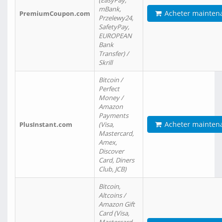
(EasyPay,
mBank,
Acheter mainten
PremiumCoupon.com
Przelewy24,
SafetyPay,
EUROPEAN
Bank
Transfer) /
Skrill
Bitcoin /
Perfect
Money /
Amazon
Payments
Acheter mainten
PlusInstant.com
(Visa,
Mastercard,
Amex,
Discover
Card, Diners
Club, JCB)
Bitcoin,
Altcoins /
Amazon Gift
Card (Visa,