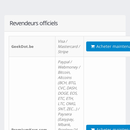
Revendeurs officiels
Visa /
Acheter mainten
GeekDot.be
Mastercard /
Stripe
Paypal /
Webmoney /
Bitcoin,
Altcoins
(BCH, BTG,
CVC, DASH,
DOGE, EOS,
ETC, ETH,
LTC, OMG,
SNT, ZEC…) /
Paysera
(Easypay,
Mbank,
Acheter mainten
PremiumKeys.com
Przelewy24,