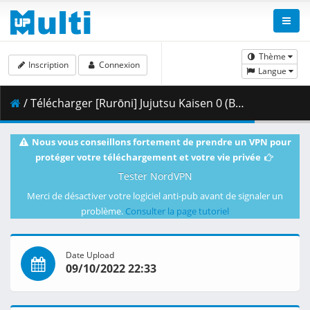
Thème
Inscription
Connexion
Langue
/ Télécharger [Rurōni] Jujutsu Kaisen 0 (BD - 1080p HEVC 10bit - 5.1ch OPUS - Multi-Subs).mkv.004 ( 380.20 MB )
Nous vous conseillons fortement de prendre un VPN pour
protéger votre téléchargement et votre vie privée
Tester NordVPN
Merci de désactiver votre logiciel anti-pub avant de signaler un
problème.
Consulter la page tutoriel
Date Upload
09/10/2022 22:33