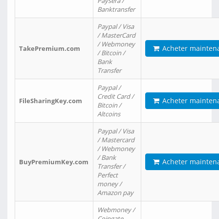
Paysera /
Banktransfer
Paypal / Visa
/ MasterCard
/ Webmoney
Acheter mainten
TakePremium.com
/ Bitcoin /
Bank
Transfer
Paypal /
Credit Card /
Acheter mainten
FileSharingKey.com
Bitcoin /
Altcoins
Paypal / Visa
/ Mastercard
/ Webmoney
/ Bank
Acheter mainten
BuyPremiumKey.com
Transfer /
Perfect
money /
Amazon pay
Webmoney /
Coingate