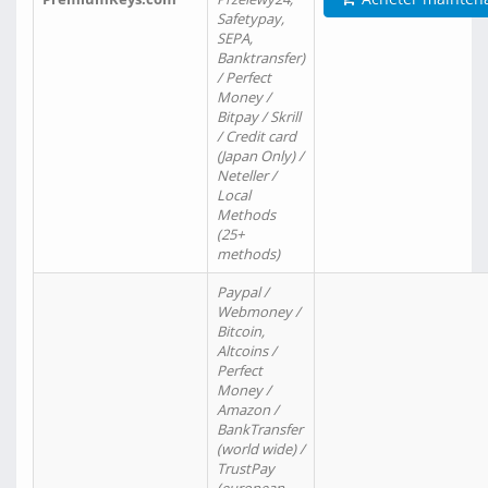
Safetypay,
SEPA,
Banktransfer)
/ Perfect
Money /
Bitpay / Skrill
/ Credit card
(Japan Only) /
Neteller /
Local
Methods
(25+
methods)
Paypal /
Webmoney /
Bitcoin,
Altcoins /
Perfect
Money /
Amazon /
BankTransfer
(world wide) /
TrustPay