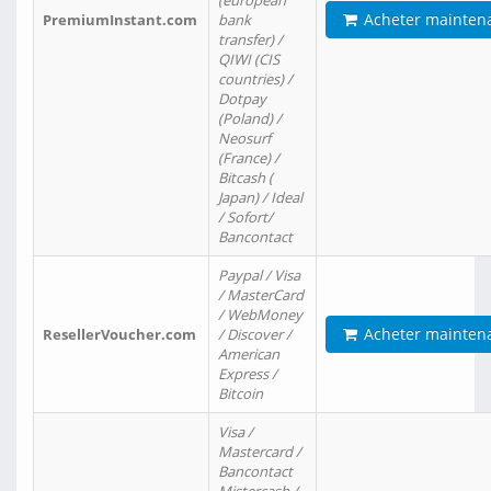
(european
Acheter mainten
PremiumInstant.com
bank
transfer) /
QIWI (CIS
countries) /
Dotpay
(Poland) /
Neosurf
(France) /
Bitcash (
Japan) / Ideal
/ Sofort/
Bancontact
Paypal / Visa
/ MasterCard
/ WebMoney
Acheter mainten
ResellerVoucher.com
/ Discover /
American
Express /
Bitcoin
Visa /
Mastercard /
Bancontact