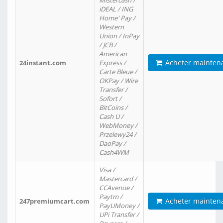
Mistercash /
iDEAL / ING
Home' Pay /
Western
Union / InPay
/ JCB /
American
Acheter mainten
24instant.com
Express /
Carte Bleue /
OKPay / Wire
Transfer /
Sofort /
BitCoins /
Cash U /
WebMoney /
Przelewy24 /
DaoPay /
Cash4WM
Visa /
Mastercard /
CCAvenue /
Paytm /
Acheter mainten
247premiumcart.com
PayUMoney /
UPi Transfer /