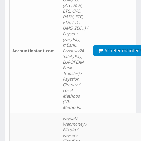
(BTC, BCH,
BTG, CVC,
DASH, ETC,
ETH, LTC,
OMG, ZEC…) /
Paysera
(EasyPay,
mBank,
Acheter mainten
AccountInstant.com
Przelewy24,
SafetyPay,
EUROPEAN
Bank
Transfer) /
Payssion,
Giropay /
Local
Methods
(20+
Methods)
Paypal /
Webmoney /
Bitcoin /
Paysera