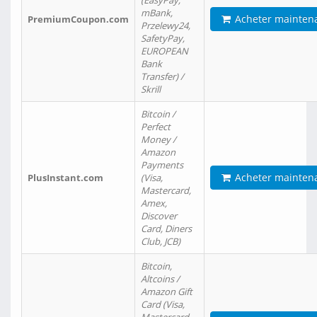
(EasyPay,
mBank,
Acheter mainten
PremiumCoupon.com
Przelewy24,
SafetyPay,
EUROPEAN
Bank
Transfer) /
Skrill
Bitcoin /
Perfect
Money /
Amazon
Payments
Acheter mainten
PlusInstant.com
(Visa,
Mastercard,
Amex,
Discover
Card, Diners
Club, JCB)
Bitcoin,
Altcoins /
Amazon Gift
Card (Visa,