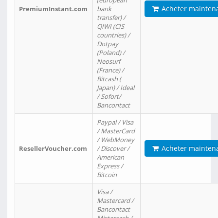
(european
Acheter mainten
PremiumInstant.com
bank
transfer) /
QIWI (CIS
countries) /
Dotpay
(Poland) /
Neosurf
(France) /
Bitcash (
Japan) / Ideal
/ Sofort/
Bancontact
Paypal / Visa
/ MasterCard
/ WebMoney
Acheter mainten
ResellerVoucher.com
/ Discover /
American
Express /
Bitcoin
Visa /
Mastercard /
Bancontact