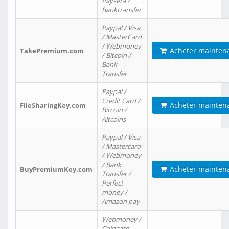
Paysera /
Banktransfer
Paypal / Visa
/ MasterCard
/ Webmoney
Acheter mainten
TakePremium.com
/ Bitcoin /
Bank
Transfer
Paypal /
Credit Card /
Acheter mainten
FileSharingKey.com
Bitcoin /
Altcoins
Paypal / Visa
/ Mastercard
/ Webmoney
/ Bank
Acheter mainten
BuyPremiumKey.com
Transfer /
Perfect
money /
Amazon pay
Webmoney /
Coingate