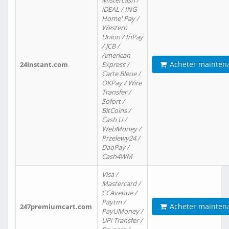
Mistercash /
iDEAL / ING
Home' Pay /
Western
Union / InPay
/ JCB /
American
Acheter mainten
24instant.com
Express /
Carte Bleue /
OKPay / Wire
Transfer /
Sofort /
BitCoins /
Cash U /
WebMoney /
Przelewy24 /
DaoPay /
Cash4WM
Visa /
Mastercard /
CCAvenue /
Paytm /
Acheter mainten
247premiumcart.com
PayUMoney /
UPi Transfer /