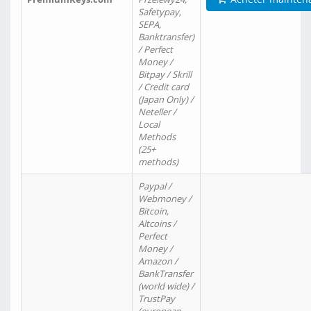
Safetypay,
SEPA,
Banktransfer)
/ Perfect
Money /
Bitpay / Skrill
/ Credit card
(Japan Only) /
Neteller /
Local
Methods
(25+
methods)
Paypal /
Webmoney /
Bitcoin,
Altcoins /
Perfect
Money /
Amazon /
BankTransfer
(world wide) /
TrustPay