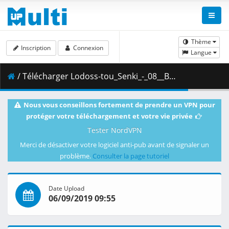
Thème
Inscription
Connexion
Langue
/ Télécharger Lodoss-tou_Senki_-_08__BDRip_1436x1080p_x265_HEVC_Hi10P_DTS-HD_MA__AC3__Dual_Audio__sxales_.mkv.001 ( 275.96 MB )
Nous vous conseillons fortement de prendre un VPN pour
protéger votre téléchargement et votre vie privée
Tester NordVPN
Merci de désactiver votre logiciel anti-pub avant de signaler un
problème.
Consulter la page tutoriel
Date Upload
06/09/2019 09:55