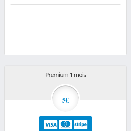
Premium 1 mois
5€