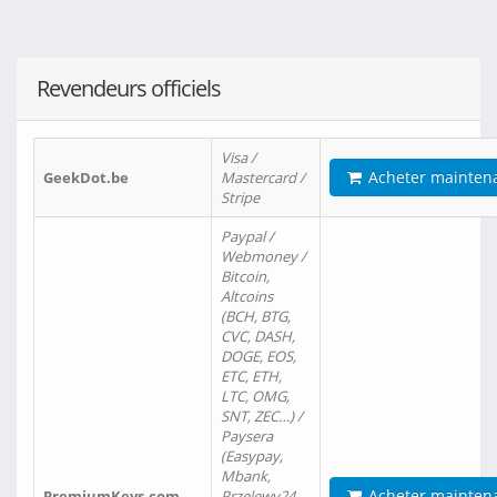
Revendeurs officiels
Visa /
Acheter mainten
GeekDot.be
Mastercard /
Stripe
Paypal /
Webmoney /
Bitcoin,
Altcoins
(BCH, BTG,
CVC, DASH,
DOGE, EOS,
ETC, ETH,
LTC, OMG,
SNT, ZEC…) /
Paysera
(Easypay,
Mbank,
Acheter mainten
PremiumKeys.com
Przelewy24,