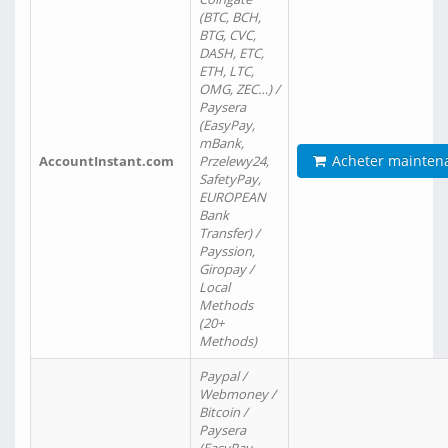
(BTC, BCH,
BTG, CVC,
DASH, ETC,
ETH, LTC,
OMG, ZEC…) /
Paysera
(EasyPay,
mBank,
Acheter mainten
AccountInstant.com
Przelewy24,
SafetyPay,
EUROPEAN
Bank
Transfer) /
Payssion,
Giropay /
Local
Methods
(20+
Methods)
Paypal /
Webmoney /
Bitcoin /
Paysera