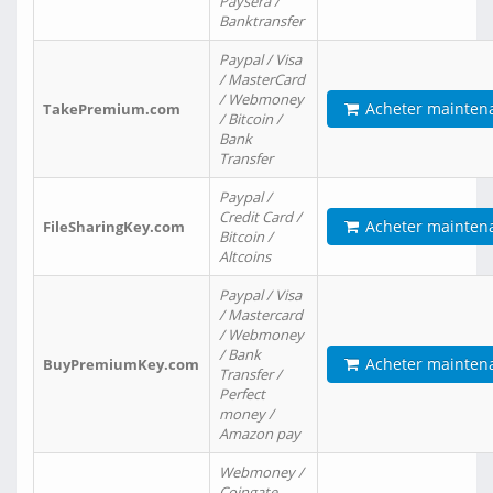
Paysera /
Banktransfer
Paypal / Visa
/ MasterCard
/ Webmoney
Acheter mainten
TakePremium.com
/ Bitcoin /
Bank
Transfer
Paypal /
Credit Card /
Acheter mainten
FileSharingKey.com
Bitcoin /
Altcoins
Paypal / Visa
/ Mastercard
/ Webmoney
/ Bank
Acheter mainten
BuyPremiumKey.com
Transfer /
Perfect
money /
Amazon pay
Webmoney /
Coingate