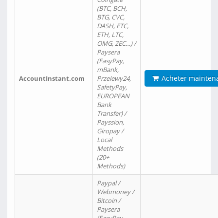
(BTC, BCH,
BTG, CVC,
DASH, ETC,
ETH, LTC,
OMG, ZEC…) /
Paysera
(EasyPay,
mBank,
Acheter mainten
AccountInstant.com
Przelewy24,
SafetyPay,
EUROPEAN
Bank
Transfer) /
Payssion,
Giropay /
Local
Methods
(20+
Methods)
Paypal /
Webmoney /
Bitcoin /
Paysera