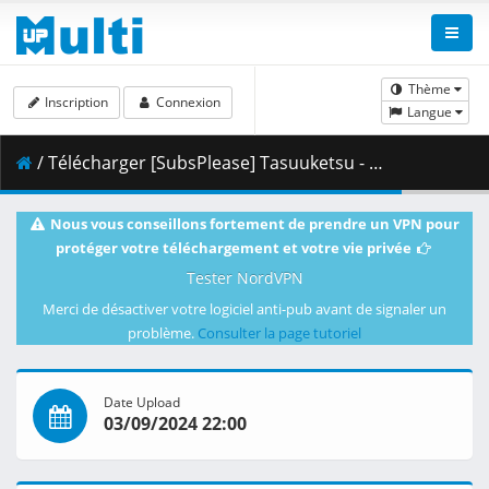
Thème
Inscription
Connexion
Langue
/ Télécharger [SubsPlease] Tasuuketsu - 08 (1080p) [749F96BB].mkv.002 ( 437.11 MB )
Nous vous conseillons fortement de prendre un VPN pour
protéger votre téléchargement et votre vie privée
Tester NordVPN
Merci de désactiver votre logiciel anti-pub avant de signaler un
problème.
Consulter la page tutoriel
Date Upload
03/09/2024 22:00