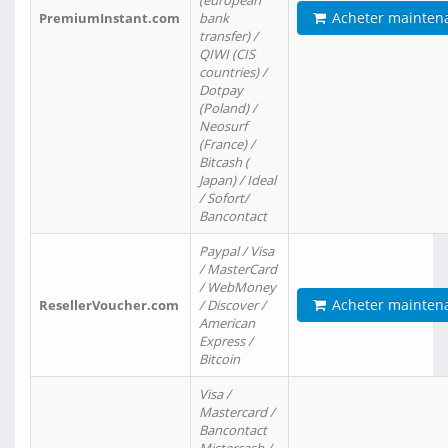
(european
Acheter mainten
PremiumInstant.com
bank
transfer) /
QIWI (CIS
countries) /
Dotpay
(Poland) /
Neosurf
(France) /
Bitcash (
Japan) / Ideal
/ Sofort/
Bancontact
Paypal / Visa
/ MasterCard
/ WebMoney
Acheter mainten
ResellerVoucher.com
/ Discover /
American
Express /
Bitcoin
Visa /
Mastercard /
Bancontact