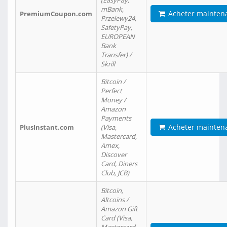
(EasyPay,
mBank,
Acheter mainten
PremiumCoupon.com
Przelewy24,
SafetyPay,
EUROPEAN
Bank
Transfer) /
Skrill
Bitcoin /
Perfect
Money /
Amazon
Payments
Acheter mainten
PlusInstant.com
(Visa,
Mastercard,
Amex,
Discover
Card, Diners
Club, JCB)
Bitcoin,
Altcoins /
Amazon Gift
Card (Visa,