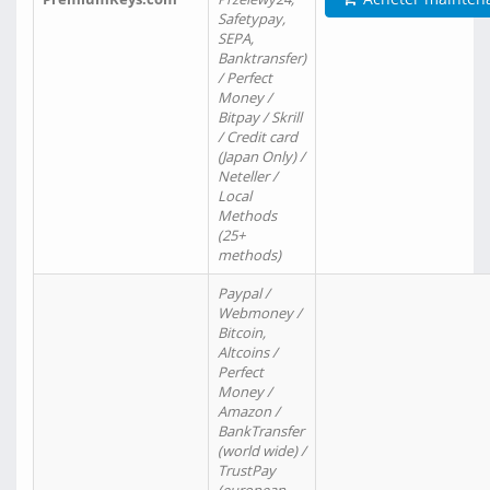
Safetypay,
SEPA,
Banktransfer)
/ Perfect
Money /
Bitpay / Skrill
/ Credit card
(Japan Only) /
Neteller /
Local
Methods
(25+
methods)
Paypal /
Webmoney /
Bitcoin,
Altcoins /
Perfect
Money /
Amazon /
BankTransfer
(world wide) /
TrustPay