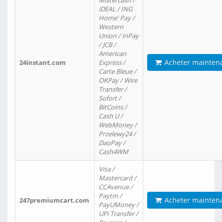
Mistercash /
iDEAL / ING
Home' Pay /
Western
Union / InPay
/ JCB /
American
Acheter mainten
24instant.com
Express /
Carte Bleue /
OKPay / Wire
Transfer /
Sofort /
BitCoins /
Cash U /
WebMoney /
Przelewy24 /
DaoPay /
Cash4WM
Visa /
Mastercard /
CCAvenue /
Paytm /
Acheter mainten
247premiumcart.com
PayUMoney /
UPi Transfer /