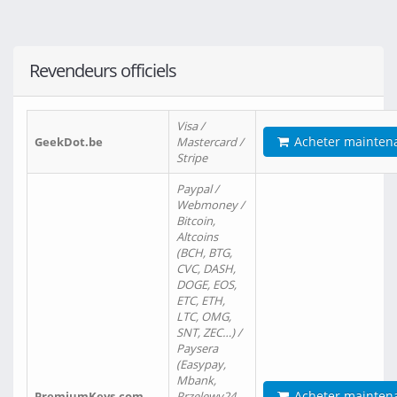
Revendeurs officiels
Visa /
Acheter mainten
GeekDot.be
Mastercard /
Stripe
Paypal /
Webmoney /
Bitcoin,
Altcoins
(BCH, BTG,
CVC, DASH,
DOGE, EOS,
ETC, ETH,
LTC, OMG,
SNT, ZEC…) /
Paysera
(Easypay,
Mbank,
Acheter mainten
PremiumKeys.com
Przelewy24,