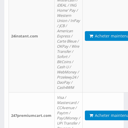
Mistercash /
iDEAL / ING
Home' Pay /
Western
Union / InPay
/ JCB /
American
Acheter mainten
24instant.com
Express /
Carte Bleue /
OKPay / Wire
Transfer /
Sofort /
BitCoins /
Cash U /
WebMoney /
Przelewy24 /
DaoPay /
Cash4WM
Visa /
Mastercard /
CCAvenue /
Paytm /
Acheter mainten
247premiumcart.com
PayUMoney /
UPi Transfer /