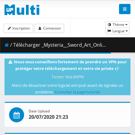
Thème
Inscription
Connexion
Langue
/ Télécharger _Mysteria__Sword_Art_Online_-_Extra_Edition.mkv.003 ( 450.25 MB )
Nous vous conseillons fortement de prendre un VPN pour
protéger votre téléchargement et votre vie privée
Tester NordVPN
Merci de désactiver votre logiciel anti-pub avant de signaler un
problème.
Consulter la page tutoriel
Date Upload
20/07/2020 21:23