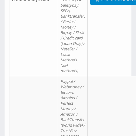
Safetypay,
SEPA,
Banktransfer)
/ Perfect
Money /
Bitpay / Skrill
/ Credit card
(Japan Only) /
Neteller /
Local
Methods
(25+
methods)
Paypal /
Webmoney /
Bitcoin,
Altcoins /
Perfect
Money /
Amazon /
BankTransfer
(world wide) /
TrustPay