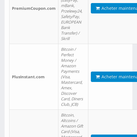
(EasyPay,
mBank,
Acheter mainten
PremiumCoupon.com
Przelewy24,
SafetyPay,
EUROPEAN
Bank
Transfer) /
Skrill
Bitcoin /
Perfect
Money /
Amazon
Payments
Acheter mainten
PlusInstant.com
(Visa,
Mastercard,
Amex,
Discover
Card, Diners
Club, JCB)
Bitcoin,
Altcoins /
Amazon Gift
Card (Visa,