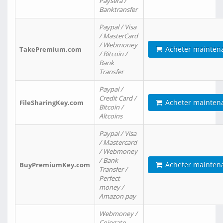
Paysera /
Banktransfer
Paypal / Visa
/ MasterCard
/ Webmoney
Acheter mainten
TakePremium.com
/ Bitcoin /
Bank
Transfer
Paypal /
Credit Card /
Acheter mainten
FileSharingKey.com
Bitcoin /
Altcoins
Paypal / Visa
/ Mastercard
/ Webmoney
/ Bank
Acheter mainten
BuyPremiumKey.com
Transfer /
Perfect
money /
Amazon pay
Webmoney /
Coingate