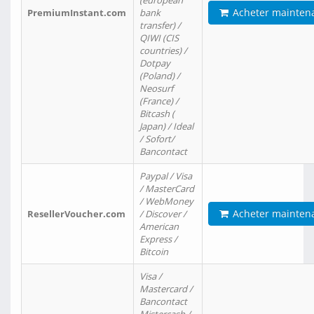
(european
Acheter mainten
PremiumInstant.com
bank
transfer) /
QIWI (CIS
countries) /
Dotpay
(Poland) /
Neosurf
(France) /
Bitcash (
Japan) / Ideal
/ Sofort/
Bancontact
Paypal / Visa
/ MasterCard
/ WebMoney
Acheter mainten
ResellerVoucher.com
/ Discover /
American
Express /
Bitcoin
Visa /
Mastercard /
Bancontact