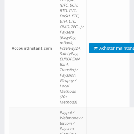
(BTC, BCH,
BTG, CVC,
DASH, ETC,
ETH, LTC,
OMG, ZEC…) /
Paysera
(EasyPay,
mBank,
Acheter mainten
AccountInstant.com
Przelewy24,
SafetyPay,
EUROPEAN
Bank
Transfer) /
Payssion,
Giropay /
Local
Methods
(20+
Methods)
Paypal /
Webmoney /
Bitcoin /
Paysera