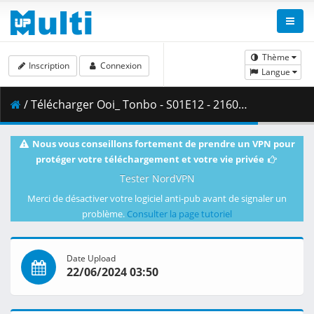
Thème
Inscription
Connexion
Langue
/ Télécharger Ooi_ Tonbo - S01E12 - 2160p WEB HEVC -NanDesuKa (B-Global).mkv.001 ( 319.65 MB )
Nous vous conseillons fortement de prendre un VPN pour
protéger votre téléchargement et votre vie privée
Tester NordVPN
Merci de désactiver votre logiciel anti-pub avant de signaler un
problème.
Consulter la page tutoriel
Date Upload
22/06/2024 03:50