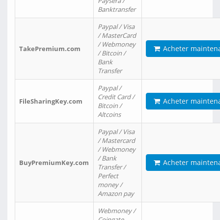
Paysera /
Banktransfer
Paypal / Visa
/ MasterCard
/ Webmoney
Acheter mainten
TakePremium.com
/ Bitcoin /
Bank
Transfer
Paypal /
Credit Card /
Acheter mainten
FileSharingKey.com
Bitcoin /
Altcoins
Paypal / Visa
/ Mastercard
/ Webmoney
/ Bank
Acheter mainten
BuyPremiumKey.com
Transfer /
Perfect
money /
Amazon pay
Webmoney /
Coingate