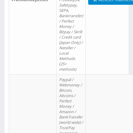
Safetypay,
SEPA,
Banktransfer)
/ Perfect
Money /
Bitpay / Skrill
/ Credit card
(Japan Only) /
Neteller /
Local
Methods
(25+
methods)
Paypal /
Webmoney /
Bitcoin,
Altcoins /
Perfect
Money /
Amazon /
BankTransfer
(world wide) /
TrustPay