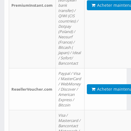
(european
Acheter mainten
PremiumInstant.com
bank
transfer) /
QIWI (CIS
countries) /
Dotpay
(Poland) /
Neosurf
(France) /
Bitcash (
Japan) / Ideal
/ Sofort/
Bancontact
Paypal / Visa
/ MasterCard
/ WebMoney
Acheter mainten
ResellerVoucher.com
/ Discover /
American
Express /
Bitcoin
Visa /
Mastercard /
Bancontact