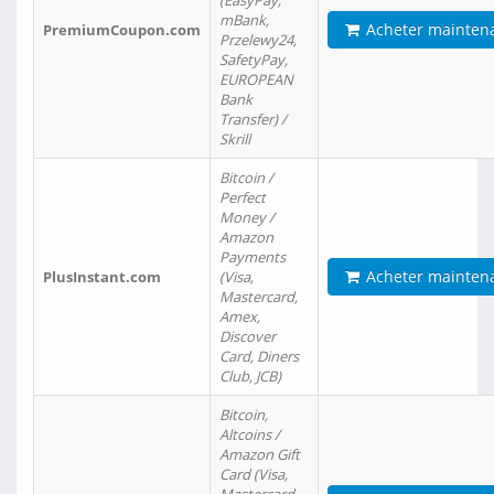
(EasyPay,
mBank,
Acheter mainten
PremiumCoupon.com
Przelewy24,
SafetyPay,
EUROPEAN
Bank
Transfer) /
Skrill
Bitcoin /
Perfect
Money /
Amazon
Payments
Acheter mainten
PlusInstant.com
(Visa,
Mastercard,
Amex,
Discover
Card, Diners
Club, JCB)
Bitcoin,
Altcoins /
Amazon Gift
Card (Visa,