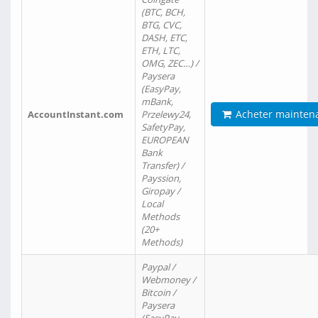
(BTC, BCH,
BTG, CVC,
DASH, ETC,
ETH, LTC,
OMG, ZEC…) /
Paysera
(EasyPay,
mBank,
Acheter mainten
AccountInstant.com
Przelewy24,
SafetyPay,
EUROPEAN
Bank
Transfer) /
Payssion,
Giropay /
Local
Methods
(20+
Methods)
Paypal /
Webmoney /
Bitcoin /
Paysera