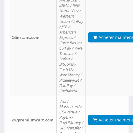
Mistercash /
iDEAL / ING
Home' Pay /
Western
Union / InPay
/ JCB /
American
Acheter mainten
24instant.com
Express /
Carte Bleue /
OKPay / Wire
Transfer /
Sofort /
BitCoins /
Cash U /
WebMoney /
Przelewy24 /
DaoPay /
Cash4WM
Visa /
Mastercard /
CCAvenue /
Paytm /
Acheter mainten
247premiumcart.com
PayUMoney /
UPi Transfer /