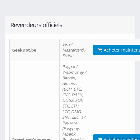
Revendeurs officiels
Visa /
Acheter mainten
GeekDot.be
Mastercard /
Stripe
Paypal /
Webmoney /
Bitcoin,
Altcoins
(BCH, BTG,
CVC, DASH,
DOGE, EOS,
ETC, ETH,
LTC, OMG,
SNT, ZEC…) /
Paysera
(Easypay,
Mbank,
Acheter mainten
PremiumKeys.com
Przelewy24,